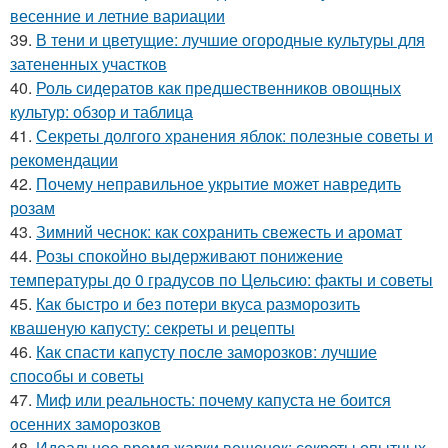
весенние и летние вариации
39.
В тени и цветущие: лучшие огородные культуры для
затененных участков
40.
Роль сидератов как предшественников овощных
культур: обзор и таблица
41.
Секреты долгого хранения яблок: полезные советы и
рекомендации
42.
Почему неправильное укрытие может навредить
розам
43.
Зимний чеснок: как сохранить свежесть и аромат
44.
Розы спокойно выдерживают понижение
температуры до 0 градусов по Цельсию: факты и советы
45.
Как быстро и без потери вкуса разморозить
квашеную капусту: секреты и рецепты
46.
Как спасти капусту после заморозков: лучшие
способы и советы
47.
Миф или реальность: почему капуста не боится
осенних заморозков
48.
Идеальное время жарки вешенок: секреты опытных