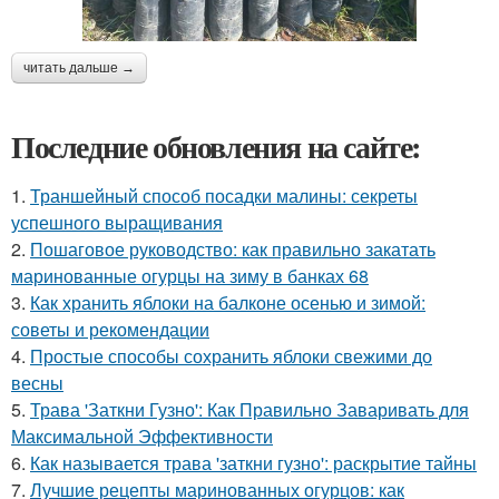
читать дальше →
Последние обновления на сайте:
1.
Траншейный способ посадки малины: секреты
успешного выращивания
2.
Пошаговое руководство: как правильно закатать
маринованные огурцы на зиму в банках 68
3.
Как хранить яблоки на балконе осенью и зимой:
советы и рекомендации
4.
Простые способы сохранить яблоки свежими до
весны
5.
Трава 'Заткни Гузно': Как Правильно Заваривать для
Максимальной Эффективности
6.
Как называется трава 'заткни гузно': раскрытие тайны
7.
Лучшие рецепты маринованных огурцов: как