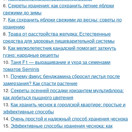
6.
Секреты хранения: как сохранить летние яблоки
свежими до зимы
7.
Как сохранить яблоки свежими до весны: советы по
хранению
8.
Трава от расстройства желудка: Естественные
средства для здоровья пищеварительной системы
9.
Как мелколепестник канадский помогает заткнуть
гузно: народные рецепты
10.
Таня F1 — выращивание и уход за семенами
томатов Seminis
11.
Почему фикус бенджамина сбросил листья после
замерзания? Как спасти растение
12.
Секреты осенней посадки хризантем мультифлора:
как добиться пышного цветения
13.
Как хранить чеснок в городской квартире: простые и
эффективные способы
14.
Очень простой и надежный способ хранения чеснока
15.
Эффективные способы хранения чеснока: как