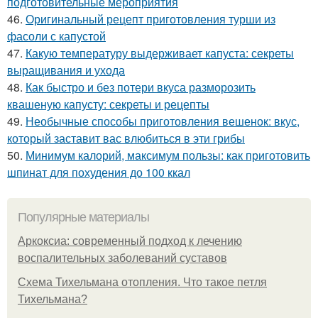
подготовительные мероприятия
46.
Оригинальный рецепт приготовления турши из
фасоли с капустой
47.
Какую температуру выдерживает капуста: секреты
выращивания и ухода
48.
Как быстро и без потери вкуса разморозить
квашеную капусту: секреты и рецепты
49.
Необычные способы приготовления вешенок: вкус,
который заставит вас влюбиться в эти грибы
50.
Минимум калорий, максимум пользы: как приготовить
шпинат для похудения до 100 ккал
Популярные материалы
Аркоксиа: современный подход к лечению
воспалительных заболеваний суставов
Схема Тихельмана отопления. Что такое петля
Тихельмана?