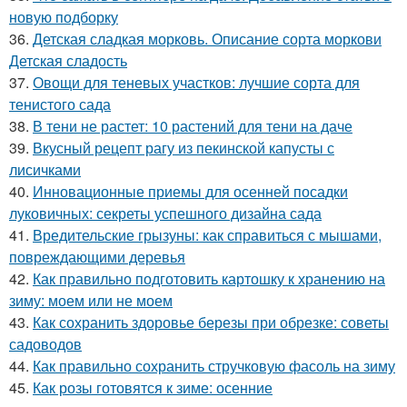
новую подборку
36.
Детская сладкая морковь. Описание сорта моркови
Детская сладость
37.
Овощи для теневых участков: лучшие сорта для
тенистого сада
38.
В тени не растет: 10 растений для тени на даче
39.
Вкусный рецепт рагу из пекинской капусты с
лисичками
40.
Инновационные приемы для осенней посадки
луковичных: секреты успешного дизайна сада
41.
Вредительские грызуны: как справиться с мышами,
повреждающими деревья
42.
Как правильно подготовить картошку к хранению на
зиму: моем или не моем
43.
Как сохранить здоровье березы при обрезке: советы
садоводов
44.
Как правильно сохранить стручковую фасоль на зиму
45.
Как розы готовятся к зиме: осенние