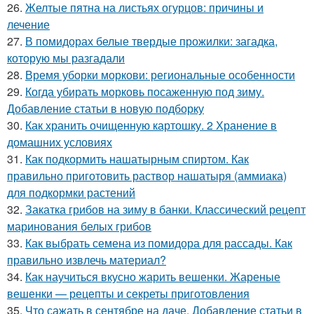
26.
Желтые пятна на листьях огурцов: причины и
лечение
27.
В помидорах белые твердые прожилки: загадка,
которую мы разгадали
28.
Время уборки моркови: региональные особенности
29.
Когда убирать морковь посаженную под зиму.
Добавление статьи в новую подборку
30.
Как хранить очищенную картошку. 2 Хранение в
домашних условиях
31.
Как подкормить нашатырным спиртом. Как
правильно приготовить раствор нашатыря (аммиака)
для подкормки растений
32.
Закатка грибов на зиму в банки. Классический рецепт
маринования белых грибов
33.
Как выбрать семена из помидора для рассады. Как
правильно извлечь материал?
34.
Как научиться вкусно жарить вешенки. Жареные
вешенки — рецепты и секреты приготовления
35.
Что сажать в сентябре на даче. Добавление статьи в