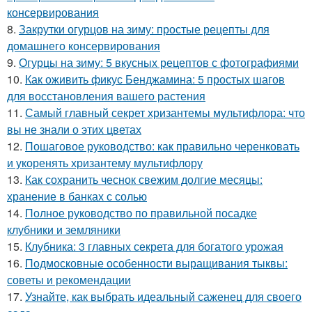
консервирования
8.
Закрутки огурцов на зиму: простые рецепты для
домашнего консервирования
9.
Огурцы на зиму: 5 вкусных рецептов с фотографиями
10.
Как оживить фикус Бенджамина: 5 простых шагов
для восстановления вашего растения
11.
Самый главный секрет хризантемы мультифлора: что
вы не знали о этих цветах
12.
Пошаговое руководство: как правильно черенковать
и укоренять хризантему мультифлору
13.
Как сохранить чеснок свежим долгие месяцы:
хранение в банках с солью
14.
Полное руководство по правильной посадке
клубники и земляники
15.
Клубника: 3 главных секрета для богатого урожая
16.
Подмосковные особенности выращивания тыквы:
советы и рекомендации
17.
Узнайте, как выбрать идеальный саженец для своего