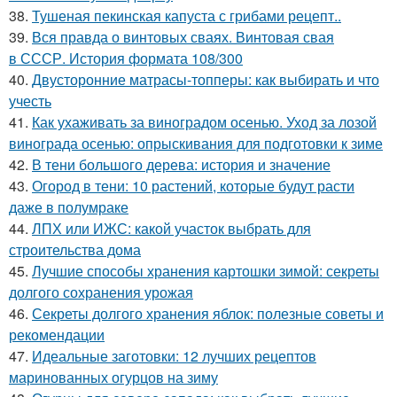
38.
Тушеная пекинская капуста с грибами рецепт..
39.
Вся правда о винтовых сваях. Винтовая свая
в СССР. История формата 108/300
40.
Двусторонние матрасы-топперы: как выбирать и что
учесть
41.
Как ухаживать за виноградом осенью. Уход за лозой
винограда осенью: опрыскивания для подготовки к зиме
42.
В тени большого дерева: история и значение
43.
Огород в тени: 10 растений, которые будут расти
даже в полумраке
44.
ЛПХ или ИЖС: какой участок выбрать для
строительства дома
45.
Лучшие способы хранения картошки зимой: секреты
долгого сохранения урожая
46.
Секреты долгого хранения яблок: полезные советы и
рекомендации
47.
Идеальные заготовки: 12 лучших рецептов
маринованных огурцов на зиму