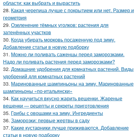
области: как выбрать и вырастить
28.
Какая черепица лучше с покрытием или нет. Размер и
геометрия
29.
Озеленение тёмных уголков: растения для
затенённых участков
30.
Когда убирать морковь посаженную под зиму.
Добавление статьи в новую подборку
31.
Можно ли поливать саженцы перед заморозками.
Надо ли поливать растения перед заморозками?
32.
Домашние удобрения для комнатных растений. Виды
удобрений для комнатных растений
33.
Маринованные шампиньоны на зиму. Маринованные
шампиньоны «по-итальянски»
34.
Как научиться вкусно жарить вешенки. Жареные
вешенки — рецепты и секреты приготовления
35.
Грибы с овощами на зиму. Ингредиенты
36.
Заморозки: первые жертвы в саду
37.
Какие кустарники лучше приживаются. Добавление
статьи в новую подборку