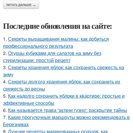
читать дальше →
Последние обновления на сайте:
1.
Секреты выращивания малины: как добиться
профессионального результата
2.
Огурцы кубиками для салатов на зиму без
стерилизации: простой рецепт
3.
Секреты хранения яблок: как сохранить свежесть на
зиму
4.
Секреты долгого хранения яблок: как сохранить их
свежесть до весны
5.
Как надолго сохранить яблоки в квартире: простые и
эффективные способы
6.
Как называется трава 'заткни гузно': раскрытие тайны
7.
Какие прогулочные маршруты можно рекомендовать в
Березниках
8.
Лучшие рецепты маринованных огурцов: как