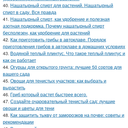
40.
Нашатырный спирт для растений. Нашатырный
спирт в саду. Вся правда
41.
Нашатырный спирт, как удобрение и полезная
азотная подкормка. Почему нашатырный спирт
бесполезен, как удобрение для растений
42.
Как приготовить грибы в автоклаве. Порядок
приготовления грибов в автоклаве в домашних условиях
43.
Водяной теплый плинтус. Что такое теплый плинтус и
как он работает
44.
Огурцы для открытого грунта: лучшие 50 сортов для
вашего сада
45.
Овощи для тенистых участков: как выбрать и
вырастить
46.
Гриб который растет быстрее всего.
47.
Создайте очаровательный тенистый сад: лучшие
овощи и цветы для тени
48.
Как защитить тыкву от заморозков на почве: советы и
рекомендации