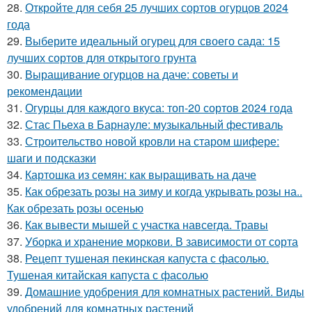
28.
Откройте для себя 25 лучших сортов огурцов 2024
года
29.
Выберите идеальный огурец для своего сада: 15
лучших сортов для открытого грунта
30.
Выращивание огурцов на даче: советы и
рекомендации
31.
Огурцы для каждого вкуса: топ-20 сортов 2024 года
32.
Стас Пьеха в Барнауле: музыкальный фестиваль
33.
Строительство новой кровли на старом шифере:
шаги и подсказки
34.
Картошка из семян: как выращивать на даче
35.
Как обрезать розы на зиму и когда укрывать розы на..
Как обрезать розы осенью
36.
Как вывести мышей с участка навсегда. Травы
37.
Уборка и хранение моркови. В зависимости от сорта
38.
Рецепт тушеная пекинская капуста с фасолью.
Тушеная китайская капуста с фасолью
39.
Домашние удобрения для комнатных растений. Виды
удобрений для комнатных растений