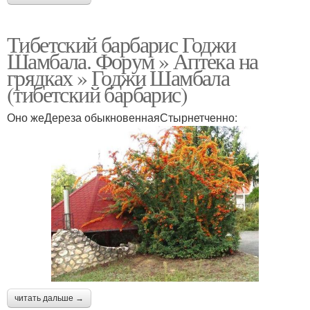
Тибетский барбарис Годжи
Шамбала. Форум » Аптека на
грядках » Годжи Шамбала
(тибетский барбарис)
Оно жеДереза обыкновеннаяСтырнетченно:
читать дальше →