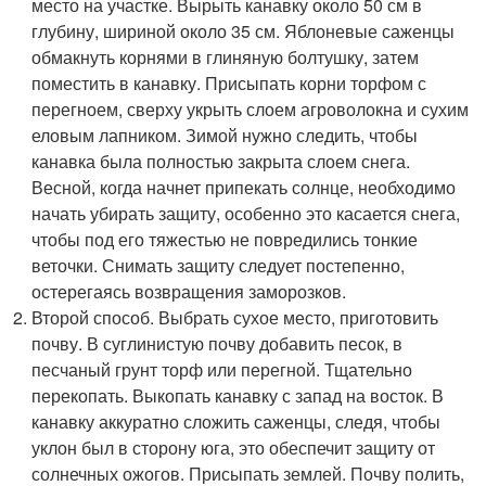
место на участке. Вырыть канавку около 50 см в
глубину, шириной около 35 см. Яблоневые саженцы
обмакнуть корнями в глиняную болтушку, затем
поместить в канавку. Присыпать корни торфом с
перегноем, сверху укрыть слоем агроволокна и сухим
еловым лапником. Зимой нужно следить, чтобы
канавка была полностью закрыта слоем снега.
Весной, когда начнет припекать солнце, необходимо
начать убирать защиту, особенно это касается снега,
чтобы под его тяжестью не повредились тонкие
веточки. Снимать защиту следует постепенно,
остерегаясь возвращения заморозков.
Второй способ. Выбрать сухое место, приготовить
почву. В суглинистую почву добавить песок, в
песчаный грунт торф или перегной. Тщательно
перекопать. Выкопать канавку с запад на восток. В
канавку аккуратно сложить саженцы, следя, чтобы
уклон был в сторону юга, это обеспечит защиту от
солнечных ожогов. Присыпать землей. Почву полить,