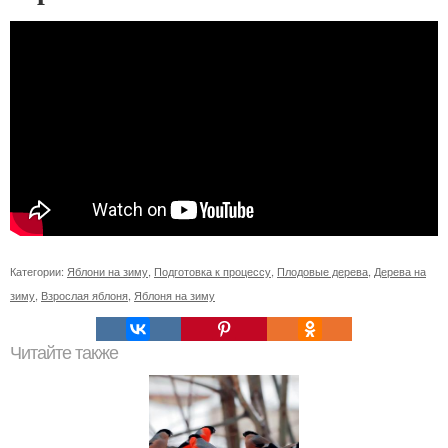
Категории:
Яблони на зиму
,
Подготовка к процессу
,
Плодовые дерева
,
Дерева на
зиму
,
Взрослая яблоня
,
Яблоня на зиму
Читайте также