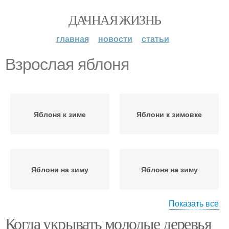
ДАЧНАЯ ЖИЗНЬ
главная
новости
статьи
Взрослая яблоня
Яблоня к зиме
Яблони к зимовке
Яблони на зиму
Яблоня на зиму
Показать все
Когда укрывать молодые деревья
Яблони от мороза
Стелющаяся яблоня