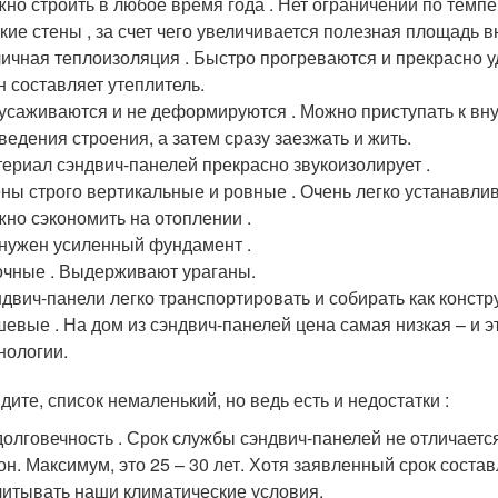
но строить в любое время года . Нет ограничений по темпе
кие стены , за счет чего увеличивается полезная площадь в
ичная теплоизоляция . Быстро прогреваются и прекрасно у
н составляет утеплитель.
усаживаются и не деформируются . Можно приступать к вну
ведения строения, а затем сразу заезжать и жить.
ериал сэндвич-панелей прекрасно звукоизолирует .
ны строго вертикальные и ровные . Очень легко устанавли
но сэкономить на отоплении .
нужен усиленный фундамент .
чные . Выдерживают ураганы.
двич-панели легко транспортировать и собирать как констру
евые . На дом из сэндвич-панелей цена самая низкая – и
нологии.
дите, список немаленький, но ведь есть и недостатки :
олговечность . Срок службы сэндвич-панелей не отличается
он. Максимум, это 25 – 30 лет. Хотя заявленный срок состав
читывать наши климатические условия.