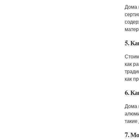
Дома 
серти
содер
матер
5. Ка
Стоим
как р
тради
как п
6. Ка
Дома 
алюми
такие
7. М