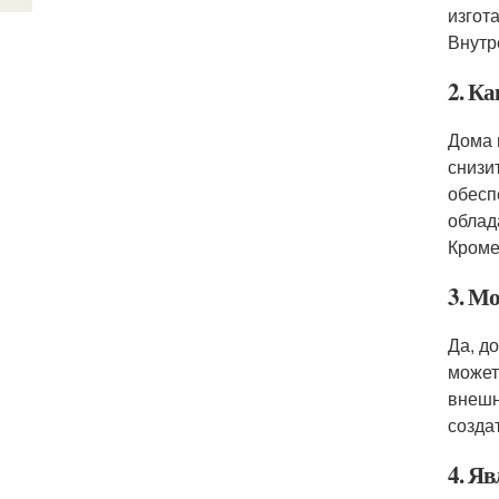
изгот
Внутр
2. К
Дома 
снизи
обесп
облад
Кроме
3. М
Да, д
может
внешн
созда
4. Я