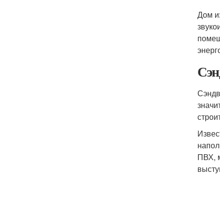
Дом и
звуко
помещ
энерг
Сэн
Сэндв
значи
строи
Извес
напол
ПВХ, 
высту