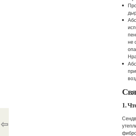
Про
дыр
Абс
исп
пен
не 
опа
Нра
Абс
при
воз
Свя
1. Чт
Сендв
⇦
утепл
фибро