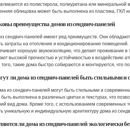
авливается из полистирола, полиуретана или минеральной 
енняя облицовка может быть выполнена из пластика, ГКЛ и
аковы преимущества домов из сендвич-панелей
из сендвич-панелей имеют ряд преимуществ. Они обладают 
ть затраты на отопление и кондиционирование помещений. 
ечивает хорошую звукоизоляцию, что делает проживание в
ают высокой прочностью и устойчивостью к воздействию а
 того, такие дома быстро собираются и монтируются, что по
огут ли дома из сендвич-панелей быть стильными и
ома из сендвич-панелей могут быть стильными и современ
 быть выполнена в различных цветах и текстурах, что позв
ий вид дома. Кроме того, с использованием современных т
ть уникальную и индивидуальную архитектуру дома из сенд
вляются ли дома из сендвич-панелей экологически б