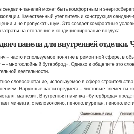
з сендвич-панелей может быть комфортным и энергосбере
изоляции. Качественный утеплитель и конструкция сендвич-
ении и не пропускать шум. Это создает комфортные услови
озатраты на отопление и кондиционирование воздуха.
двич панели для внутренней отделки. Ч
ич – часто используемое понятие в ремонтной сфере, в об
т – «многослойный бутерброд». Однако в общепите это слов
тельной деятельности.
тное словосочетание, используемое в сфере строительства
нением. Наружные части предмета – листовые элементы же
металл, магнезит. Внутренняя начинка «бутерброда» предста
пает минвата, стекловолокно, пенополиуретан, пенополист