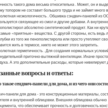
чность такого дома весьма относительна . Может, он и выд
ку топором не составит большого труда и не займет много 
олютная неэкологичность . Обшивка сэндвич-панелей из ОС
ользуется связующее из смол и другие добавки. А внутренн
ополистирол абсолютно синтетический продукт. Как ни крути
самые «приятные» вещества. С другой стороны, есть ведь 
лубки из того же пенополистирола или просто утепляют сво
вится жить в термосе, никто не может этого запретить.
олютная герметичность . Для создания нормальных услови
нудительной приточно-вытяжной вентиляции. Иначе просто
духа. А это дополнительные расходы, которые нивелируют 
занные вопросы и ответы:
о такое сендвич-панели для дома, и из чего они состо
ич-панели для дома - это конструкционные материалы, сос
ителя и внутренней облицовки. Внешняя облицовка обычно
цемента, что обеспечивает прочность и долговечность конст