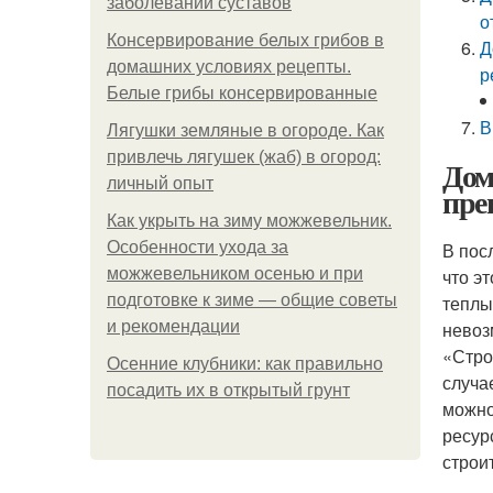
заболеваний суставов
о
Консервирование белых грибов в
Д
домашних условиях рецепты.
р
Белые грибы консервированные
В
Лягушки земляные в огороде. Как
привлечь лягушек (жаб) в огород:
Дом
личный опыт
пре
Как укрыть на зиму можжевельник.
Особенности ухода за
В пос
можжевельником осенью и при
что э
подготовке к зиме — общие советы
теплы
и рекомендации
невоз
«Стро
Осенние клубники: как правильно
случа
посадить их в открытый грунт
можно
ресур
строи