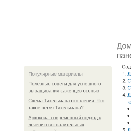
Дом
пан
Сод
Д
Популярные материалы
С
Полезные советы для успешного
С
выращивания саженцев осенью
Д
Схема Тихельмана отопления. Что
к
такое петля Тихельмана?
Аркоксиа: современный подход к
лечению воспалительных
Д