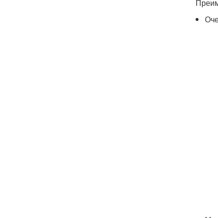
Преим
Оче