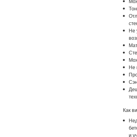
Мож
Тон
Отл
сте
Не 
воз
Мат
Сте
Мож
Не 
Про
Сэн
Деш
тех
Как ви
Нед
бет
и у