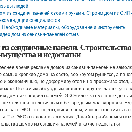
тзывы людей
ом из сэндвич панелей своими руками. Строим дом из СИП-
екомендации специалистов
Необходимые материалы, оборудование и инструменты
идео дом из сендвич-панелей отзыв
 из сендвичные панели. Строительство 
имущества и недостатки
леднее время реклама домов из сэндвич-панелей не замолка
то самые крепкие дома на свете, все кругом рушится, а пан
е и экономичные, не деформируются и не просаживаются, и
можно. Но самым абсурдным является другое: часто-густо 
им дома из сэндвич панелей. ЭКОжилье за смешные деньги» и
е не является экологичным и безвредным для здоровья. Еди
 назвать ЭКО, это то, что, живя в нем, можно экономить на
сы. Т.е. ЭКО от слова «экономия». Давайте разберемся все 
тельства домов из сэндвич-панелей и какие недостатки.