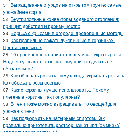
31.
Выращивание огурцов на открытом грунте: самые
урожайные сорта
32.
Внутрипольные конвекторы водяного отопления:
принцип действия и преимущества
33.
Борьба с крысами в огороде: проверенные методы
34.
Как правильно сажать луковичные в корзинках.
Цветы в корзинах
35.
10 проверенных вариантов чем и как укрыть розы.
Надо ли укрывать розы на зиму или это делать не
обязательно?
36.
Как обрезать розы на зиму и когда укрывать розы на..
Как обрезать розы осенью
37.
Какие корзины лучше использовать.. Почему
плетеные корзины так популярны?
38.
В тени тоже можно выращивать: 10 овощей для
урожая в тени
39.
Как подкормить нашатырным спиртом. Как
правильно приготовить раствор нашатыря (аммиака)