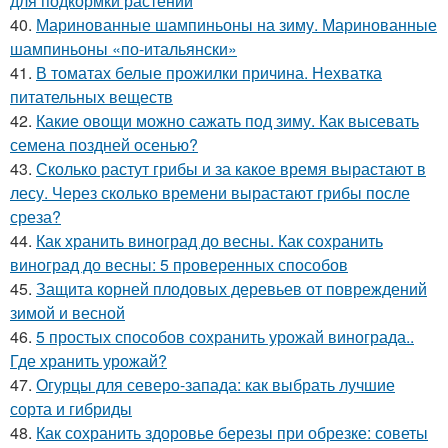
для подкормки растений
40.
Маринованные шампиньоны на зиму. Маринованные
шампиньоны «по-итальянски»
41.
В томатах белые прожилки причина. Нехватка
питательных веществ
42.
Какие овощи можно сажать под зиму. Как высевать
семена поздней осенью?
43.
Сколько растут грибы и за какое время вырастают в
лесу. Через сколько времени вырастают грибы после
среза?
44.
Как хранить виноград до весны. Как сохранить
виноград до весны: 5 проверенных способов
45.
Защита корней плодовых деревьев от повреждений
зимой и весной
46.
5 простых способов сохранить урожай винограда..
Где хранить урожай?
47.
Огурцы для северо-запада: как выбрать лучшие
сорта и гибриды
48.
Как сохранить здоровье березы при обрезке: советы