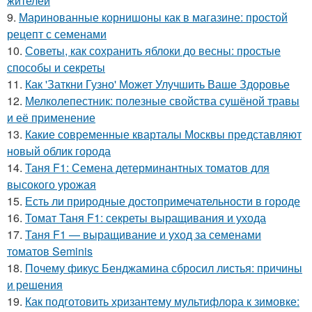
жителей
9.
Маринованные корнишоны как в магазине: простой
рецепт с семенами
10.
Советы, как сохранить яблоки до весны: простые
способы и секреты
11.
Как 'Заткни Гузно' Может Улучшить Ваше Здоровье
12.
Мелколепестник: полезные свойства сушёной травы
и её применение
13.
Какие современные кварталы Москвы представляют
новый облик города
14.
Таня F1: Семена детерминантных томатов для
высокого урожая
15.
Есть ли природные достопримечательности в городе
16.
Томат Таня F1: секреты выращивания и ухода
17.
Таня F1 — выращивание и уход за семенами
томатов Seminis
18.
Почему фикус Бенджамина сбросил листья: причины
и решения
19.
Как подготовить хризантему мультифлора к зимовке: