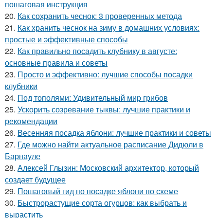
пошаговая инструкция
20.
Как сохранить чеснок: 3 проверенных метода
21.
Как хранить чеснок на зиму в домашних условиях:
простые и эффективные способы
22.
Как правильно посадить клубнику в августе:
основные правила и советы
23.
Просто и эффективно: лучшие способы посадки
клубники
24.
Под тополями: Удивительный мир грибов
25.
Ускорить созревание тыквы: лучшие практики и
рекомендации
26.
Весенняя посадка яблони: лучшие практики и советы
27.
Где можно найти актуальное расписание Дидюли в
Барнауле
28.
Алексей Глызин: Московский архитектор, который
создает будущее
29.
Пошаговый гид по посадке яблони по схеме
30.
Быстрорастущие сорта огурцов: как выбрать и
вырастить