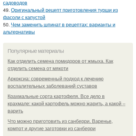
садоводов
49.
Оригинальный рецепт приготовления турши из
фасоли с капустой
50.
Чем заменить шпинат в рецептах: варианты и
альтернативы
Популярные материалы
Как отделить семена помидоров от жмыха. Как
отделить семена от мякоти
Аркоксиа: современный подход к лечению
воспалительных заболеваний суставов
Крахмальные сорта картофеля. Все дело в
крахмале: какой картофель можно жарить, а какой –
варить
Что можно приготовить из санберри. Варенье,
компот и другие заготовки из санберри