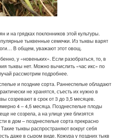
ян и на грядках поклонников этой культуры.
популярные тыквенные семечки. Из тыквы варят
роги… В общем, уважают этот овощ.
бенно, у «новеньких». Если разобраться, то, в
ния тыквы нет. Можно вычислить «час икс» по
случай рассмотрим подробнее.
спелые и поздние сорта. Раннеспелые обладают
актически не хранятся, съесть их нужно в
вы созревают в срок от 3 до 3,5 месяцев.
римерно 4 – 4,5 месяца. Позднеспелые плоды
еще не созрела, а на улице уже близятся
сти в дом – позднеспелые сорта прекрасно
Такие тыквы распространяют вокруг себя
есть даже в сыром виде. Кожура у поздних тыкв