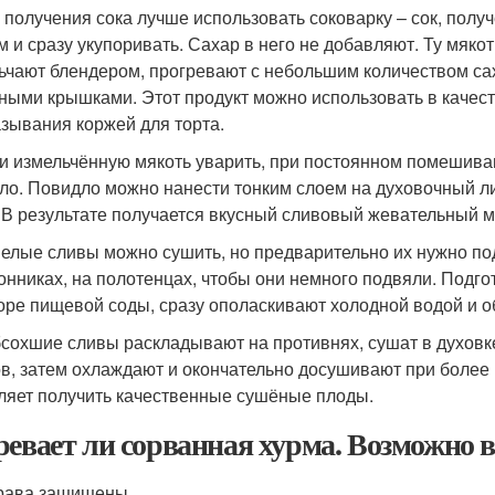
я получения сока лучше использовать соковарку – сок, пол
м и сразу укупоривать. Сахар в него не добавляют. Ту мякот
ьчают блендером, прогревают с небольшим количеством сах
ными крышками. Этот продукт можно использовать в качест
зывания коржей для торта.
ли измельчённую мякоть уварить, при постоянном помешива
ло. Повидло можно нанести тонким слоем на духовочный ли
. В результате получается вкусный сливовый жевательный 
пелые сливы можно сушить, но предварительно их нужно по
онниках, на полотенцах, чтобы они немного подвяли. Под
оре пищевой соды, сразу ополаскивают холодной водой и 
бсохшие сливы раскладывают на противнях, сушат в духовке 
ов, затем охлаждают и окончательно досушивают при более
ляет получить качественные сушёные плоды.
ревает ли сорванная хурма. Возможно в
рава защищены