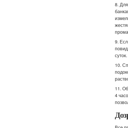
8. Дл
банка
измел
жестя
прома
9. Ес
повид
суток
10. С
подок
раств
11. О
4 час
позво
Доз
Все п