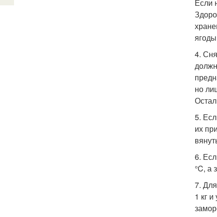
Если 
Здоро
хране
ягоды
4. Сн
должн
предн
но ли
Остал
5. Ес
их пр
вянут
6. Ес
°C, а
7. Дл
1 кг 
замор