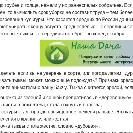
до грубее и толще, нежели у их раннеспелых собратьев. Если
ен, то вычислить срок уборки не составит труда – тем более
созревания культуры. Что касается средних по России данны
ают убирать к концу августа, среднеспелые – с середины се
еспелые тыквы – с середины октября - по конец октября.
о делать, если вы не уверены в сорте, или погода летом «ду
ывать тыквы, может, можно еще подождать? Признаки зрело
рите внимательно вашу бахчу. Тыква считается зрелой, есл
доножка из зеленой и сочной превратилась в «деревянную» -
ь листьев пожелтела, стала сохнуть и полегла;
т кожуры стал гораздо насыщеннее, нежели раньше. Это кас
зеленая в крапинку, или желтая;
лочка тыквы стала жестче, словно «дубовая».
 будете обрезать плоды, следите, чтобы не повредить корочк