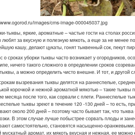
://www.ogorod.ru/images/cms-image-000045037.jpg
ки-тыквы, яркие, ароматные – частые гости на столах росси
 любят за вкусную и полезную мякоть, а еще за не менее 
ейшую кашу, делают цукаты, гонят тыквенный сок, пекут пи
с о сроках уборки тыквы часто возникает у огородников, осо
ипе, ничего такого сложного в определении сроков созрева
 тыквы, а можно определить чисто внешне. И тот, и другой 
 срокам вызревания тыквы делятся на раннеспелые, средне
ькой корочкой и нежной ароматной мякотью – такие тыквы пр
ие месяца после того, как сорвали с плети. Раннеспелые тык
еспелые тыквы зреют в течение 120 -130 дней – то есть, п
вают около 200 дней – поэтому часто бывает так, что тыква 
озки. В этом случае лучше побыстрее сорвать плоды и зане
вают самостоятельно, становятся насыщенно-оранжевыми. 
й мускатный аромат, их мякоть вкусная и нежная, ее можно 