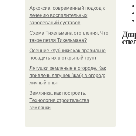
Аркоксиа: современный подход к
лечению воспалительных
заболеваний суставов
Доз
Схема Тихельмана отопления. Что
спе
такое петля Тихельмана?
Осенние клубники: как правильно
посадить их в открытый грунт
Лягушки земляные в огороде. Как
привлечь лягушек (жаб) в огород:
личный опыт
Землянка, как построить.
Технология строительства
землянки