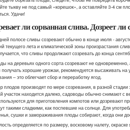
йте тыкву не под самый «корешок», а оставляйте 3-4 см пл
ться. Удачи!
ревает ли сорванная слива. Дозреет ли с
дней полосе сливы созревают обычно в конце июля - августе
ий текущего лета и климатической зоны произрастания сли
случается, что сливы продолжают созревать до конца сентяб
оды на деревьях одного сорта созревают не одновременно, а
 получать хорошие урожаи, рекомендуется высаживать на 
вания – это облегчает сбор и переработку ягод.
ор плодов производят по мере созревания, в разной стадии 
й участок находится далеко, садоводы обычно снимают с ве
спользуются для приготовления компотов или дозревают при
дут такими сладкими, как поспевшие на солнце. Для употре
енья, сушки и замораживания плоды собирают, когда они до
елость определяется по размеру, восковому налету, окраске 