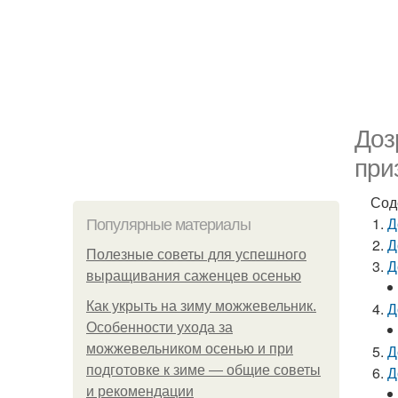
Доз
при
Сод
Д
Популярные материалы
Д
Полезные советы для успешного
Д
выращивания саженцев осенью
Как укрыть на зиму можжевельник.
Д
Особенности ухода за
можжевельником осенью и при
Д
подготовке к зиме — общие советы
Д
и рекомендации