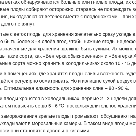
на ветках обнаруживаются больные или гнилые плоды, их с
вые плоды собирают осторожно, стараясь не повреждать в
ния, их отделяют от веточек вместе с плодоножками – при 
 долго не вянут.
ятые с веток плоды для хранения желательно сразу укладыв
о быть более 3 - 4 слоёв ягод, чтобы нижние ягоды не деф
азначенные для хранения, должны быть сухими. Их можно хр
шь такие сорта, как «Венгерка обыкновенная» и «Венгерка 
ьные сорта можно хранить в холодильниках около 10 - 15 д
ли в помещениях, где хранятся плоды сливы влажность будет
идётся регулярно осматривать. Но и излишне сухой воздух 
ь. Оптимальная влажность для хранения слив – 80 - 90%.
ли плоды хранятся в холодильниках, первые 2 - 3 недели дл
 затем повысить ее до 5 - 6 °C, поскольку длительное хране
я замораживания зрелые плоды промывают, обсушивают на
и укладывают в морозильные камеры. В таком виде ягоды мож
озки они становятся довольно кислыми.