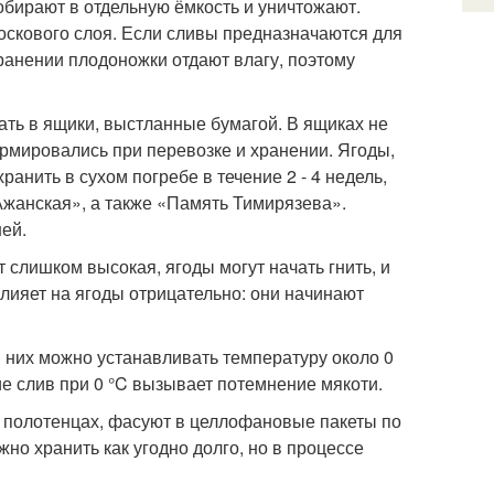
обирают в отдельную ёмкость и уничтожают.
оскового слоя. Если сливы предназначаются для
хранении плодоножки отдают влагу, поэтому
ать в ящики, выстланные бумагой. В ящиках не
ормировались при перевозке и хранении. Ягоды,
анить в сухом погребе в течение 2 - 4 недель,
Ажанская», а также «Память Тимирязева».
ней.
 слишком высокая, ягоды могут начать гнить, и
влияет на ягоды отрицательно: они начинают
я них можно устанавливать температуру около 0
ние слив при 0 °C вызывает потемнение мякоти.
 полотенцах, фасуют в целлофановые пакеты по
но хранить как угодно долго, но в процессе