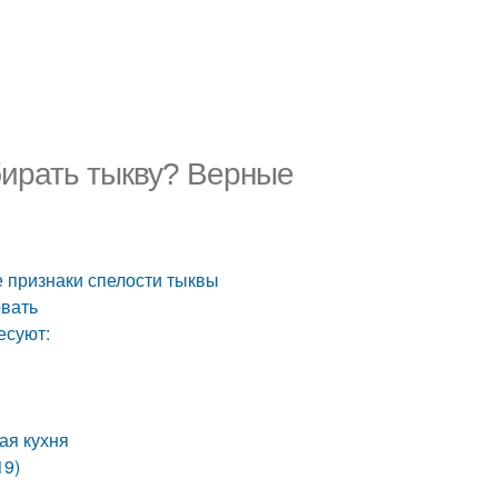
бирать тыкву? Верные
е признаки спелости тыквы
рвать
есуют:
ая кухня
19)