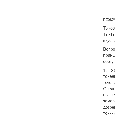
https
Тыков
Тыквы
вкусн
Вопро
принц
сорту
1. По
тонен
течен
Средн
вызре
замор
дозре
тонки