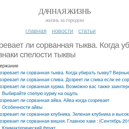
ДАЧНАЯ ЖИЗНЬ
жизнь за городом
главная
новости
статьи
ревает ли сорванная тыква. Когда у
знаки спелости тыквы
ержание
озревает ли сорванная тыква. Когда убирать тыкву? Верны
озревает ли сорванная слива. Дозреет ли слива если ее со
озревает ли сорванная хурма. Возможно вас также заинтер
Выбирайте спелую хурму на ощупь
озревает ли сорванная айва. Айва когда созревает
Особенности айвы
озревает ли сорванная клубника. Зеленая клубника и высок
озревает ли сорванная вишня. Главное хаки : (Сентябрь 20
Климактерический фрукт