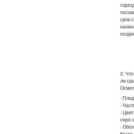
горяз
посаж
срок 
начин
поздн
2. Чт
ли ср
Осмот
· Пло
· Част
· Цве
серо-
· Обо
Когда