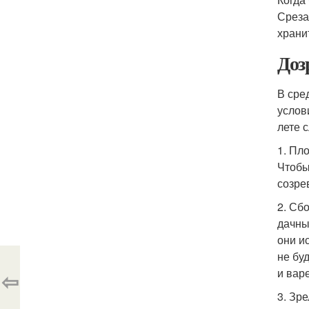
Среза
храни
Доз
В сре
услов
лете 
1. Пл
Чтобы
созре
2. Сб
дачны
они и
не бу
и вар
⇦
3. Зр