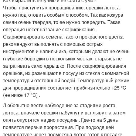
Как вырастить петунию и не сойти с ума?
Чтобы приступить к проращиванию, орешки лотоса
нужно подготовить особым способом. Так как кожура
семян очень твердая, то ее нужно повредить. Такая
операция несет название скарификация.
Скарифицировать семена такого прекрасного цветка
рекомендуют выполнять с помощью острых
инструментов и напильника, которыми делают не очень
глубокие бороздки в нескольких местах, стараясь не
затрагивать само ядрышко. После скарифицирования
орешков, их размещают в посуду из стекла с комнатной
температуры отстоянной водой. Температурный режим
для проращивания составляет приблизительно +25 °C
(не ниже 17 °C) .
Любопытно вести наблюдение за стадиями роста
лотоса: вначале орешки набухнут и всплывут, а затем
опять опустятся на дно посудины. Где-то на 5 день
появятся первые прорастания. При подходящей
температуре через полмесяца лотос готов к посадке.