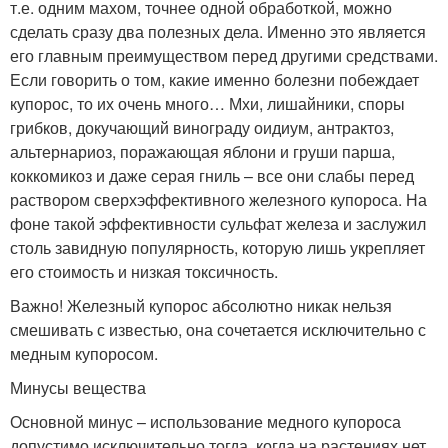
т.е. одним махом, точнее одной обработкой, можно
сделать сразу два полезных дела. Именно это является
его главным преимуществом перед другими средствами.
Если говорить о том, какие именно болезни побеждает
купорос, то их очень много… Мхи, лишайники, споры
грибков, докучающий винограду оидиум, антрактоз,
альтернариоз, поражающая яблони и груши парша,
коккомикоз и даже серая гниль – все они слабы перед
раствором сверхэффективного железного купороса. На
фоне такой эффективности сульфат железа и заслужил
столь завидную популярность, которую лишь укрепляет
его стоимость и низкая токсичность.
Важно! Железный купорос абсолютно никак нельзя
смешивать с известью, она сочетается исключительно с
медным купоросом.
Минусы вещества
Основной минус – использование медного купороса
допустимо исключительно тогда, когда на растениях нет