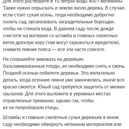
Для этого растворите в 10 литрах воды 400 г мочевины.
Также нужно опрыскать и землю около дерева. В случае,
если стоит сухая осень, тогда необходимо добротно
полить сад, организовать заградительные бороздки,
чтобы не стекала вода. В давнем саду после дождя
счистите на материю со штамба и главных скелетных
веток дряхлую кору (там могут скрываться вредители),
снимите ловчие пояса — все эти части сожгите.
Не сохраняйте зимовать на деревьях
бальзамированные плоды, их необходимо снять и сжечь.
Поздней осенью побелите деревья. Это желательно
делать, когда осенние ливни уже закончились, иначе вся
краска смоется. Юный сад требуется защитить от мелких
грызунов. Для этого выложите в укромных местах
отравленные приманки, однако так, чтобы
их не попробовали птицы.
Штамбы и главные скелетные сучья деревьев в юном
саду необходимо обвернуть нетканым материалом или