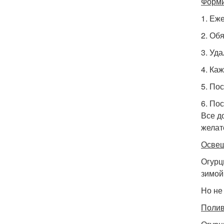
Форми
1. Еж
2. Об
3. Уд
4. Ка
5. По
6. По
Все д
желат
Осве
Огурц
зимой
Но не
Поли