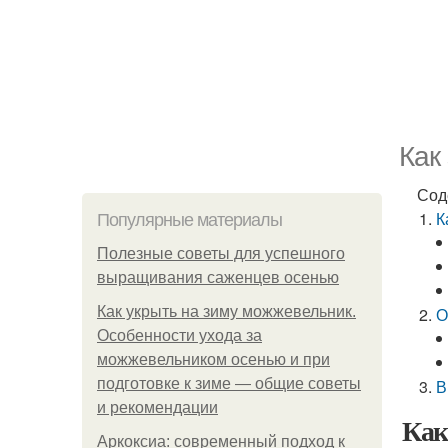
Как
Сод
К
Популярные материалы
Полезные советы для успешного
выращивания саженцев осенью
Как укрыть на зиму можжевельник.
О
Особенности ухода за
можжевельником осенью и при
подготовке к зиме — общие советы
В
и рекомендации
Как
Аркоксиа: современный подход к