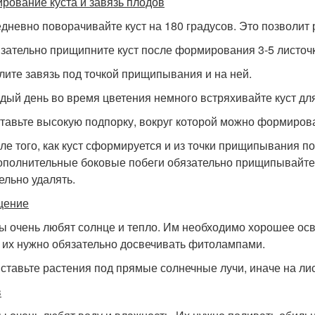
рование куста и завязь плодов
едневно поворачивайте куст на 180 градусов. Это позволит 
язательно прищипните куст после формирования 3-5 листоч
алите завязь под точкой прищипывания и на ней.
ждый день во время цветения немного встряхивайте куст д
ставьте высокую подпорку, вокруг которой можно формирова
сле того, как куст сформируется и из точки прищипывания по
ополнительные боковые побеги обязательно прищипывайте по
ельно удалять.
щение
ы очень любят солнце и тепло. Им необходимо хорошее осве
 их нужно обязательно досвечивать фитолампами.
 ставьте растения под прямые солнечные лучи, иначе на ли
в