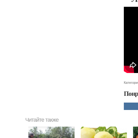
Категори
Понр
Читайте также