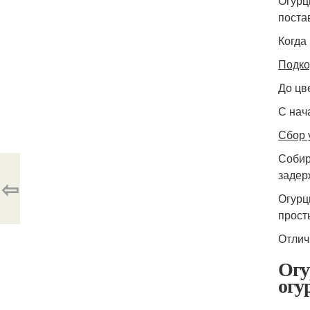
Огурц
поста
Когда
Подко
До цв
С нач
Сбор 
Собир
задер
⇦
Огурц
прост
Отлич
Огу
огу