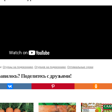
и:
Огурцы на подоконнике
,
Огурцов на подоконнике
,
Оптимальные сроки
авилось? Поделитесь с друзьями!