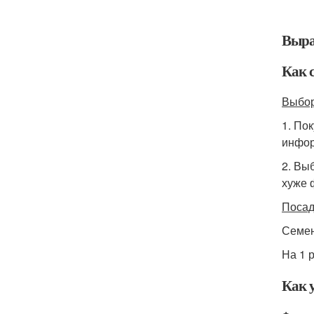
Выра
Как 
Выбор
1. По
инфор
2. Вы
хуже 
Посад
Семен
На 1 
Как 