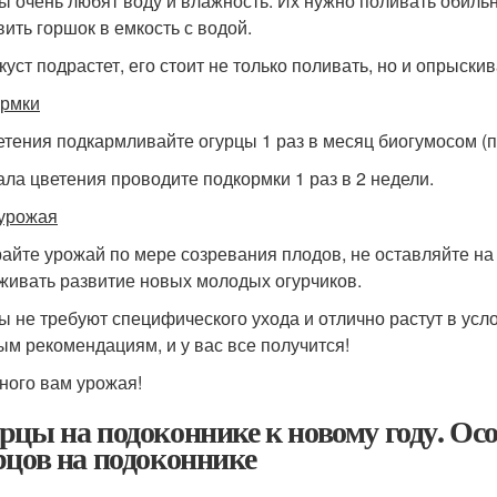
ы очень любят воду и влажность. Их нужно поливать обиль
вить горшок в емкость с водой.
 куст подрастет, его стоит не только поливать, но и опрыски
рмки
етения подкармливайте огурцы 1 раз в месяц биогумосом (по
ала цветения проводите подкормки 1 раз в 2 недели.
урожая
айте урожай по мере созревания плодов, не оставляйте на 
живать развитие новых молодых огурчиков.
ы не требуют специфического ухода и отлично растут в усл
ым рекомендациям, и у вас все получится!
ного вам урожая!
рцы на подоконнике к новому году. О
рцов на подоконнике