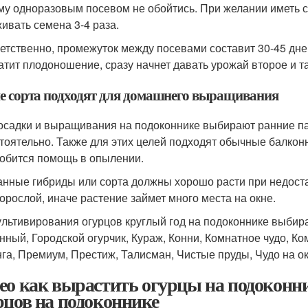
му одноразовым посевом не обойтись. При желании иметь с
ивать семена 3-4 раза.
етственно, промежуток между посевами составит 30-45 дней
атит плодоношение, сразу начнет давать урожай второе и та
е сорта подходят для домашнего выращивания
осадки и выращивания на подоконнике выбирают ранние п
тоятельно. Также для этих целей подходят обычные балконн
обится помощь в опылении.
нные гибриды или сорта должны хорошо расти при недостат
орослой, иначе растение займет много места на окне.
ультивирования огурцов круглый год на подоконнике выбира
нный, Городской огурчик, Кураж, Конни, Комнатное чудо, 
га, Премиум, Престиж, Талисман, Чистые пруды, Чудо на о
ео как вырастить огурцы на подоконн
рцов на подоконнике