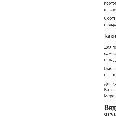
поэто
высаж
Соотв
прекр
Каки
Для п
самос
понад
Выбра
высок
Для к
Балко
Мерен
Вид
огу