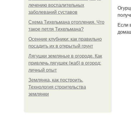
лечению воспалительных
Огурц
заболеваний суставов
получ
Схема Тихельмана отопления. Что
Если 
такое петля Тихельмана?
домаш
Осенние клубники: как правильно
посадить их в открытый грунт
Лягушки земляные в огороде. Как
привлечь лягушек (жаб) в огород:
личный опыт
Землянка, как построить.
Технология строительства
землянки