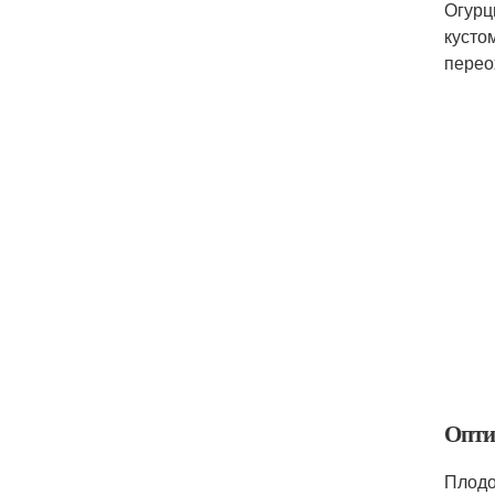
Огурц
кусто
перео
Опти
Плодо