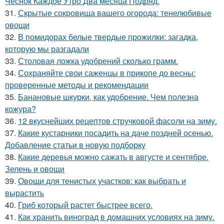
Чеснок Каждое Утро Два месяца Подряд.
31.
Скрытые сокровища вашего огорода: тенелюбивые
овощи
32.
В помидорах белые твердые прожилки: загадка,
которую мы разгадали
33.
Столовая ложка удобрений сколько грамм.
34.
Сохраняйте свои саженцы в прикопе до весны:
проверенные методы и рекомендации
35.
Банановые шкурки, как удобрение. Чем полезна
кожура?
36.
12 вкуснейших рецептов стручковой фасоли на зиму.
37.
Какие кустарники посадить на даче поздней осенью.
Добавление статьи в новую подборку
38.
Какие деревья можно сажать в августе и сентябре.
Зелень и овощи
39.
Овощи для тенистых участков: как выбрать и
вырастить
40.
Гриб который растет быстрее всего.
41.
Как хранить виноград в домашних условиях на зиму.