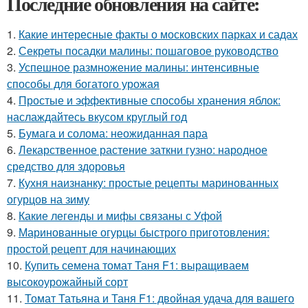
Последние обновления на сайте:
1.
Какие интересные факты о московских парках и садах
2.
Секреты посадки малины: пошаговое руководство
3.
Успешное размножение малины: интенсивные
способы для богатого урожая
4.
Простые и эффективные способы хранения яблок:
наслаждайтесь вкусом круглый год
5.
Бумага и солома: неожиданная пара
6.
Лекарственное растение заткни гузно: народное
средство для здоровья
7.
Кухня наизнанку: простые рецепты маринованных
огурцов на зиму
8.
Какие легенды и мифы связаны с Уфой
9.
Маринованные огурцы быстрого приготовления:
простой рецепт для начинающих
10.
Купить семена томат Таня F1: выращиваем
высокоурожайный сорт
11.
Томат Татьяна и Таня F1: двойная удача для вашего