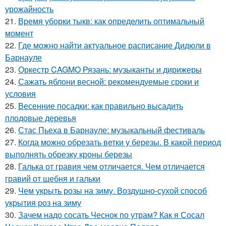
урожайность
21.
Время уборки тыкв: как определить оптимальный
момент
22.
Где можно найти актуальное расписание Дидюли в
Барнауле
23.
Оркестр CAGMO Рязань: музыканты и дирижеры
24.
Сажать яблони весной: рекомендуемые сроки и
условия
25.
Весенние посадки: как правильно высадить
плодовые деревья
26.
Стас Пьеха в Барнауле: музыкальный фестиваль
27.
Когда можно обрезать ветки у березы. В какой период
выполнять обрезку кроны березы
28.
Галька от гравия чем отличается. Чем отличается
гравий от щебня и гальки
29.
Чем укрыть розы на зиму. Воздушно-сухой способ
укрытия роз на зиму
30.
Зачем надо сосать Чеснок по утрам? Как я Сосал