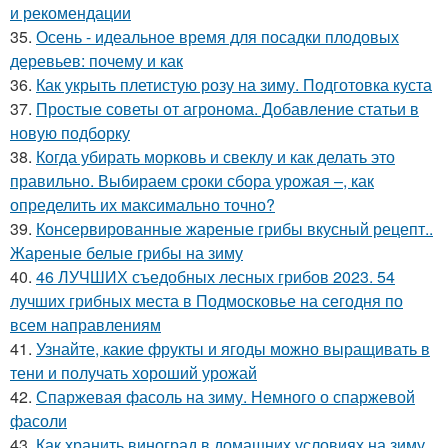
и рекомендации
35.
Осень - идеальное время для посадки плодовых
деревьев: почему и как
36.
Как укрыть плетистую розу на зиму. Подготовка куста
37.
Простые советы от агронома. Добавление статьи в
новую подборку
38.
Когда убирать морковь и свеклу и как делать это
правильно. Выбираем сроки сбора урожая –, как
определить их максимально точно?
39.
Консервированные жареные грибы вкусный рецепт..
Жареные белые грибы на зиму
40.
46 ЛУЧШИХ съедобных лесных грибов 2023. 54
лучших грибных места в Подмосковье на сегодня по
всем направлениям
41.
Узнайте, какие фрукты и ягоды можно выращивать в
тени и получать хороший урожай
42.
Спаржевая фасоль на зиму. Немного о спаржевой
фасоли
43.
Как хранить виноград в домашних условиях на зиму.