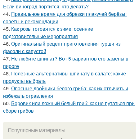
Если виноград портится: что делать?
44.
Правильное время для обрезки плакучей берёзы:
советы и рекомендации
45.
Как розы готовятся к зиме: осенние
подготовительные мероприятия
46.
Оригинальный рецепт приготовления турши из
фасоли с капустой
47.
Не любите шпинат? Вот 5 вариантов его замены в
пироге
48.
Полезные альтернативы шпинату в салате: какие
продукты выбрать
49.
Опасные двойники белого гриба: как их отличить и
избежать отравления
50.
Боровик или ложный белый гриб: как не путаться при
сборе грибов
Популярные материалы