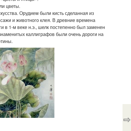
ли цветы.
усства. Орудием были кисть сделанная из
 сажи и животного клея. В древние времена
и в 1-м веке н.э., шелк постепенно был заменен
наменитых каллиграфов были очень дороги на
ртины.
⇨