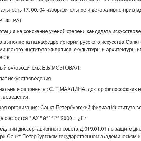
альность 17. 00. 04 изобразительное и декоративно-прикла
РЕФЕРАТ
ртации на соискание ученой степени кандидата искусствов
а выполнена на кафедре истории русского искусства Санкт
мического института живописи, скульптуры и архитектуры 
еств
ый руководитель: Е.Б.МОЗГОВАЯ,
дат искусствоведения
альные оппоненты: С. Т.МАХЛИНА, доктор философских н
ствоведения.
ая организация: Санкт-Петербургский филиал Института в
 состоится " АУ " й^^^Р^ 2000 г. ¿Г /
седании диссертационного совета Д.019.01.01 по защите ди
при Санкт-Петербургском государственном академическом и