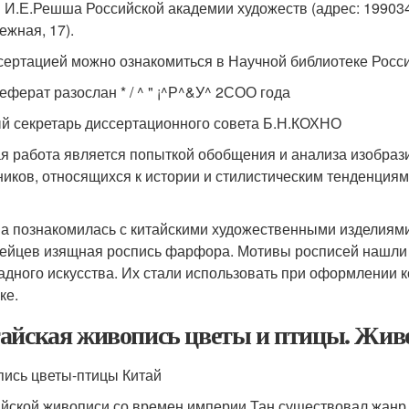
 И.Е.Решша Российской академии художеств (адрес: 199034
ежная, 17).
сертацией можно ознакомиться в Научной библиотеке Росс
еферат разослан * / ^ " ¡^Р^&У^ 2СОО года
й секретарь диссертационного совета Б.Н.КОХНО
я работа является попыткой обобщения и анализа изобраз
ников, относящихся к истории и стилистическим тенденциям
а познакомилась с китайскими художественными изделиями 
ейцев изящная роспись фарфора. Мотивы росписей нашли 
адного искусства. Их стали использовать при оформлении ко
ке.
айская живопись цветы и птицы. Жив
ись цветы-птицы Китай
айской живописи со времен империи Тан существовал жанр 