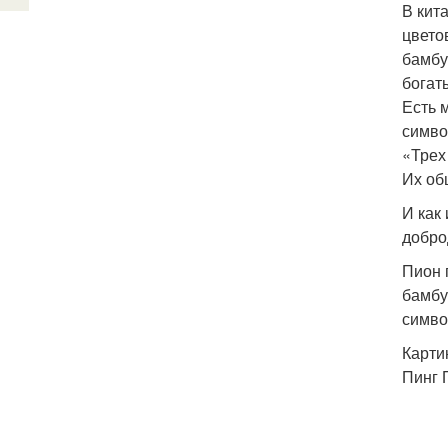
В кит
цвето
бамбу
богат
Есть 
симво
«Трех
Их об
И как
добро
Пион 
бамбу
симво
Карти
Пинг 