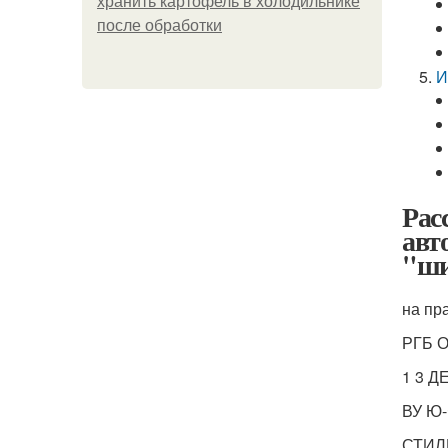
хранить картофель в холодильнике
после обработки
И
Рас
авт
"ши
на пр
РГБ 
1 3 Д
ВУ Ю
СТИЛ