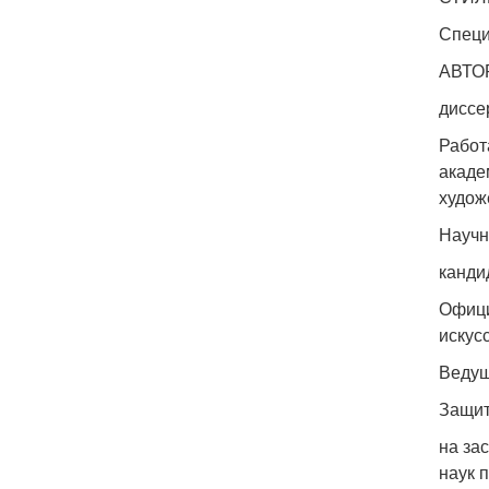
Специ
АВТО
диссе
Работ
акаде
худож
Научн
канди
Офици
искус
Ведущ
Защита
на за
наук 