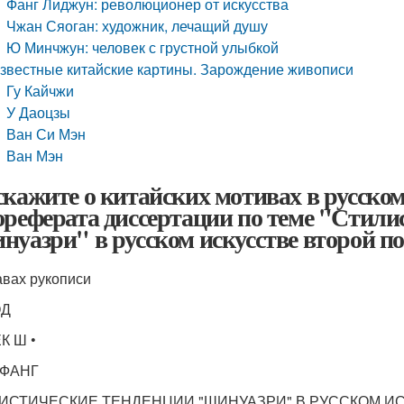
Фанг Лиджун: революционер от искусства
Чжан Сяоган: художник, лечащий душу
Ю Минчжун: человек с грустной улыбкой
звестные китайские картины. Зарождение живописи
Гу Кайчжи
У Даоцзы
Ван Си Мэн
Ван Мэн
скажите о китайских мотивах в русском
ореферата диссертации по теме "Стили
нуазри" в русском искусстве второй п
авах рукописи
ОД
ЕК Ш •
-ФАНГ
ИСТИЧЕСКИЕ ТЕНДЕНЦИИ "ШИНУАЗРИ" В РУССКОМ И