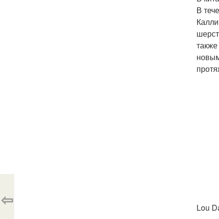
В теч
Калли
шерст
также
новым
протя
⇦
Lou D