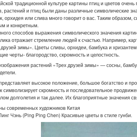
айской традиционной культуре картины птиц и цветов очен
в, растений и птиц были даны различные символические зна
к, орхидея или слива много говорит о вас. Таким образом,
ым и конкретным.
много способов выражения символического значения картин 
лика отражает стремление людей к счастью. Например, ка
 друзей зимы». Цветы сливы, орхидеи, бамбука и хризантем
щие черты- благородство, скромность и целостность.
 изображения растений «Трех друзей зимы» — сосны, бамбу
детели.
представляет высокое положение, большое богатство и проц
к символизирует скромность и последовательное продвиже
лом долголетия и так далее. Их благоприятные значения св
ны современных художников Китая
Пинг Чэнь (Ping Ping Chen) Красивые цветы в стиле гунби.