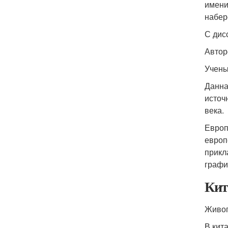
имени
набер
С дис
Автор
Учены
Данна
источ
века.
Европ
европ
прикл
графи
Кит
Живоп
В кит