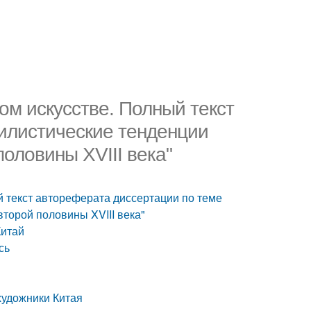
ом искусстве. Полный текст
илистические тенденции
половины XVIII века"
й текст автореферата диссертации по теме
второй половины XVIII века"
Китай
сь
художники Китая