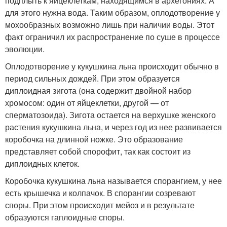
подплыть к яйцеклеткам, находящимся в архегониях. А
для этого нужна вода. Таким образом, оплодотворение у
мохообразных возможно лишь при наличии воды. Этот
факт ограничил их распространение по суше в процессе
эволюции.
Оплодотворение у кукушкина льна происходит обычно в
период сильных дождей. При этом образуется
диплоидная зигота (она содержит двойной набор
хромосом: один от яйцеклетки, другой — от
сперматозоида). Зигота остается на верхушке женского
растения кукушкина льна, и через год из нее развивается
коробочка на длинной ножке. Это образование
представляет собой спорофит, так как состоит из
диплоидных клеток.
Коробочка кукушкина льна называется спорангием, у нее
есть крышечка и колпачок. В спорангии созревают
споры. При этом происходит мейоз и в результате
образуются гаплоидные споры.