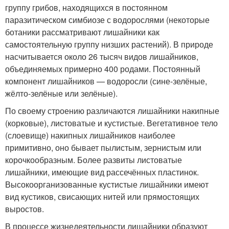
группу грибов, находящихся в постоянном
паразитическом симбиозе с водорослями (некоторые
ботаники рассматривают лишайники как
самостоятельную группу низших растений). В природе
насчитывается около 26 тысяч видов лишайников,
объединяемых примерно 400 родами. Постоянный
компонент лишайников — водоросли (сине-зелёные,
жёлто-зелёные или зелёные).
По своему строению различаются лишайники накипные
(корковые), листоватые и кустистые. Вегетативное тело
(слоевище) накипных лишайников наиболее
примитивно, оно бывает пылистым, зернистым или
корочкообразным. Более развиты листоватые
лишайники, имеющие вид рассечённых пластинок.
Высокоорганизованные кустистые лишайники имеют
вид кустиков, свисающих нитей или прямостоящих
выростов.
В процессе жизнедеятельности лишайники образуют