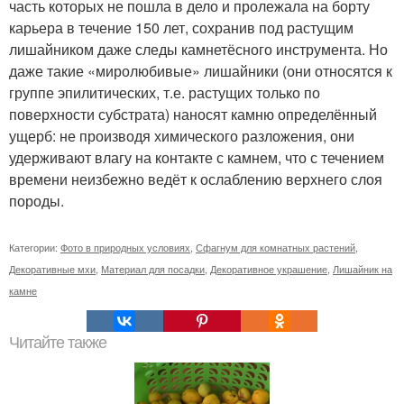
часть которых не пошла в дело и пролежала на борту
карьера в течение 150 лет, сохранив под растущим
лишайником даже следы камнетёсного инструмента. Но
даже такие «миролюбивые» лишайники (они относятся к
группе эпилитических, т.е. растущих только по
поверхности субстрата) наносят камню определённый
ущерб: не производя химического разложения, они
удерживают влагу на контакте с камнем, что с течением
времени неизбежно ведёт к ослаблению верхнего слоя
породы.
Категории:
Фото в природных условиях
,
Сфагнум для комнатных растений
,
Декоративные мхи
,
Материал для посадки
,
Декоративное украшение
,
Лишайник на
камне
Читайте также