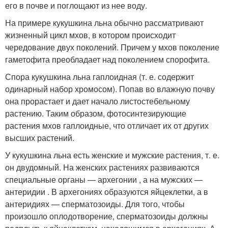
его в почве и поглощают из нее воду.
На примере кукушкина льна обычно рассматривают
жизненный цикл мхов, в котором происходит
чередование двух поколений. Причем у мхов поколение
гаметофита преобладает над поколением спорофита.
Спора кукушкина льна гаплоидная (т. е. содержит
одинарный набор хромосом). Попав во влажную почву
она прорастает и дает начало листостебельному
растению. Таким образом, фотосинтезирующие
растения мхов гаплоидные, что отличает их от других
высших растений.
У кукушкина льна есть женские и мужские растения, т. е.
он двудомный. На женских растениях развиваются
специальные органы — архегонии , а на мужских —
антеридии . В архегониях образуются яйцеклетки, а в
антеридиях — сперматозоиды. Для того, чтобы
произошло оплодотворение, сперматозоиды должны