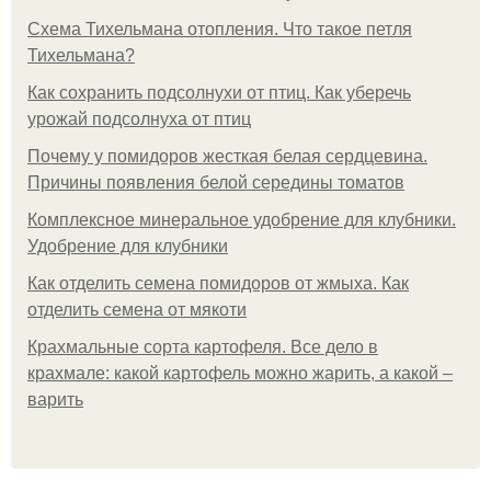
Схема Тихельмана отопления. Что такое петля
Тихельмана?
Как сохранить подсолнухи от птиц. Как уберечь
урожай подсолнуха от птиц
Почему у помидоров жесткая белая сердцевина.
Причины появления белой середины томатов
Комплексное минеральное удобрение для клубники.
Удобрение для клубники
Как отделить семена помидоров от жмыха. Как
отделить семена от мякоти
Крахмальные сорта картофеля. Все дело в
крахмале: какой картофель можно жарить, а какой –
варить