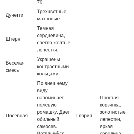
70.
Трехцветные,
Дунетти
махровые.
Темная
сердцевина,
Штерн
светло-желтые
лепестки.
Украшены
Веселая
контрастными
смесь
кольцами.
По внешнему
виду
напоминает
Простая
полевую
корзинка,
ромашку. Дает
золотистые
Посевная
Глория
обильный
лепестки,
самосев.
яркая
Ветвящийся
середина.