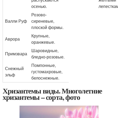
осенью.
лепестка
Розово-
Валли Руф
сиреневые,
плоской формы.
Крупные,
Аврора
оранжевые.
Шаровидные,
Примзвара
бледно-розовые.
Помпонные,
Снежный
густомахровые,
эльф
белоснежные.
Хризантемы виды. Многолетние
хризантемы – сорта, фото