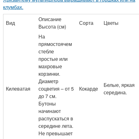
клумбах.
Описание
Вид
Сорта
Цветы
Высота (см)
На
прямостоячем
стебле
простые или
махровые
корзинки.
Диаметр
Белые, яркая
Килеватая
соцветия – от 5
Кокарде
середина.
до 7 см.
Бутоны
начинают
распускаться в
середине лета.
Не превышает