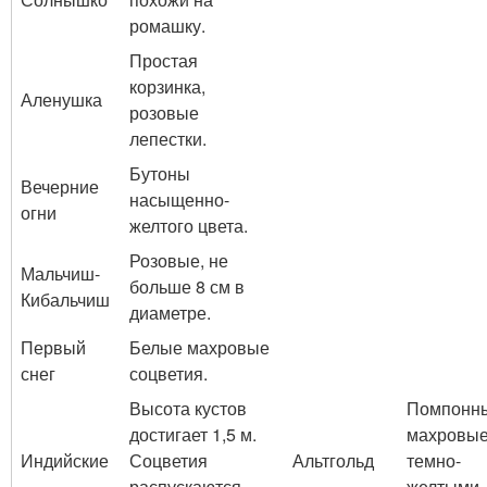
ромашку.
Простая
корзинка,
Аленушка
розовые
лепестки.
Бутоны
Вечерние
насыщенно-
огни
желтого цвета.
Розовые, не
Мальчиш-
больше 8 см в
Кибальчиш
диаметре.
Первый
Белые махровые
снег
соцветия.
Высота кустов
Помпонн
достигает 1,5 м.
махровые
Индийские
Соцветия
Альтгольд
темно-
распускаются
желтыми