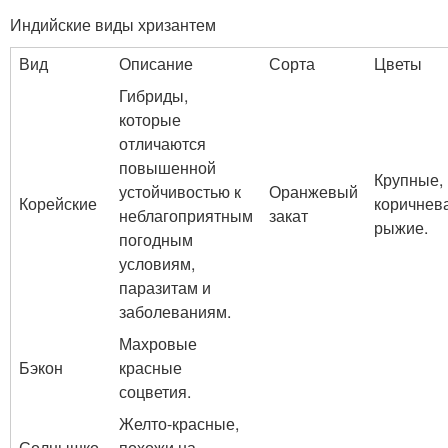
Индийские виды хризантем
Вид
Описание
Сорта
Цветы
Гибриды,
которые
отличаются
повышенной
Крупные,
устойчивостью к
Оранжевый
Корейские
коричнев
неблагоприятным
закат
рыжие.
погодным
условиям,
паразитам и
заболеваниям.
Махровые
Бэкон
красные
соцветия.
Желто-красные,
Солнышко
похожи на