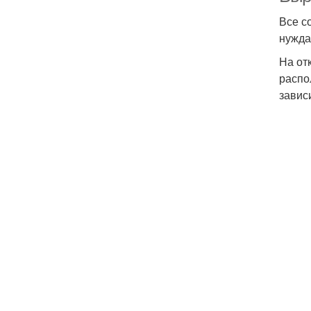
Все с
нужда
На от
распо
завис