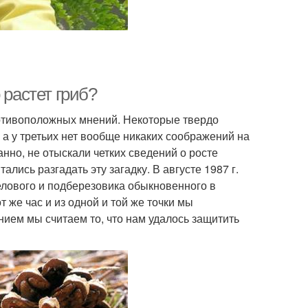
 растет гриб?
о­тивоположных мнений. Некоторые твердо
, а у третьих нет вообще никаких соображений на
ранно, не отыскали четких сведений о росте
лись разгадать эту загадку. В августе 1987 г.
елового и подберезовика обыкновенного в
т же час и из одной и той же точки мы
ием мы считаем то, что нам удалось защитить