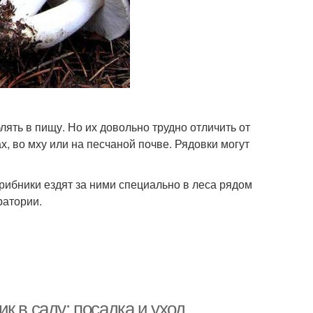
ять в пищу. Но их довольно трудно отличить от
 во мху или на песчаной почве. Рядовки могут
рибники ездят за ними специально в леса рядом
ратории.
к в саду: посадка и уход