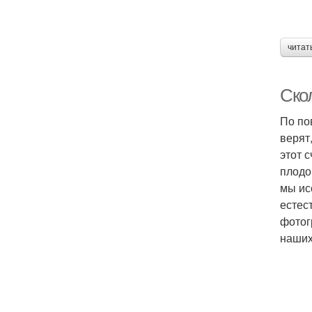
читат
Скол
По по
верят
этот с
плодо
мы ис
естес
фотог
наших