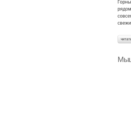
Горны
рядом
совсе
свежи
читат
Мыш