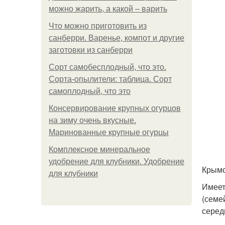
можно жарить, а какой – варить
Что можно приготовить из
санберри. Варенье, компот и другие
заготовки из санберри
Сорт самобесплодный, что это.
Сорта-опылители: таблица. Сорт
самоплодный, что это
Консервирование крупных огурцов
на зиму очень вкусные.
Маринованные крупные огурцы
Комплексное минеральное
удобрение для клубники. Удобрение
Крымс
для клубники
Имеет
(семе
серед