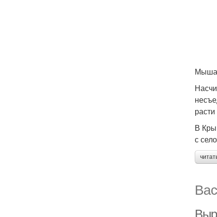
Мышат
Насчи
несъе
расти
В Кры
с сел
читат
Вас
Выра