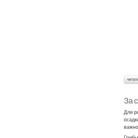
читат
За 
Для р
осадк
важно
Грибы