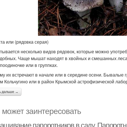
а или (рядовка серая)
тывается несколько видов рядовок, которые можно употребл
добных. Чаще мышат находят в хвойных и смешанных лесах,
 поодиночке или в группках.
му их встречают в начале или в середине осени. Бывалые г
ом Кольчугино или в район Крымской астрофизической лабо
ь дальше →
 может заинтересовать
щивание папоротников в саду. Папоротни