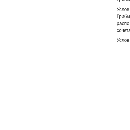
Услов
Грибы
распо
сочет
Услов