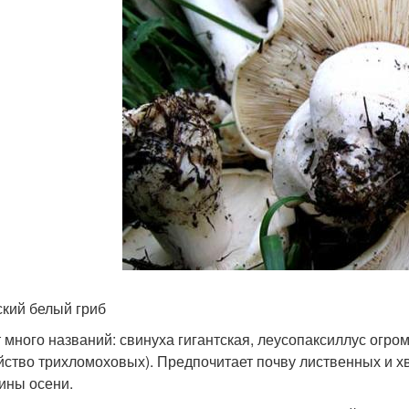
кий белый гриб
 много названий: свинуха гигантская, леусопаксиллус огро
йство трихломоховых). Предпочитает почву лиственных и хв
ины осени.