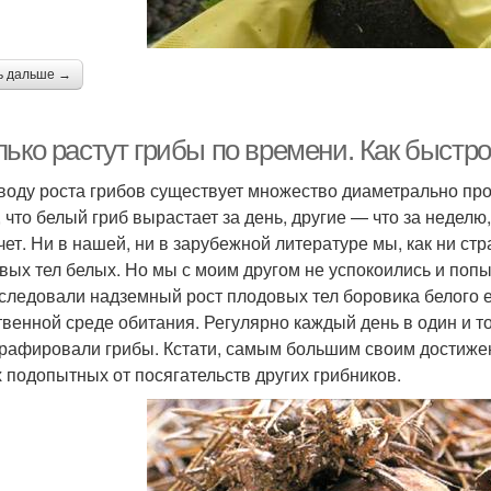
ь дальше →
ько растут грибы по времени. Как быстро
воду роста грибов существует множество диаметрально пр
, что белый гриб вырастает за день, другие — что за неделю
чет. Ни в нашей, ни в зарубежной ли­тературе мы, как ни ст
вых тел белых. Но мы с моим другом не успокоились и попыта
следовали надземный рост плодовых тел боровика белого 
твенной среде обитания. Ре­гулярно каждый день в один и то
рафировали грибы. Кстати, самым большим своим достиже­н
 подопытных от посягательств других грибников.