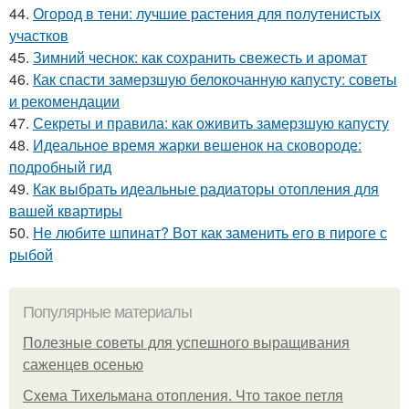
44.
Огород в тени: лучшие растения для полутенистых
участков
45.
Зимний чеснок: как сохранить свежесть и аромат
46.
Как спасти замерзшую белокочанную капусту: советы
и рекомендации
47.
Секреты и правила: как оживить замерзшую капусту
48.
Идеальное время жарки вешенок на сковороде:
подробный гид
49.
Как выбрать идеальные радиаторы отопления для
вашей квартиры
50.
Не любите шпинат? Вот как заменить его в пироге с
рыбой
Популярные материалы
Полезные советы для успешного выращивания
саженцев осенью
Схема Тихельмана отопления. Что такое петля