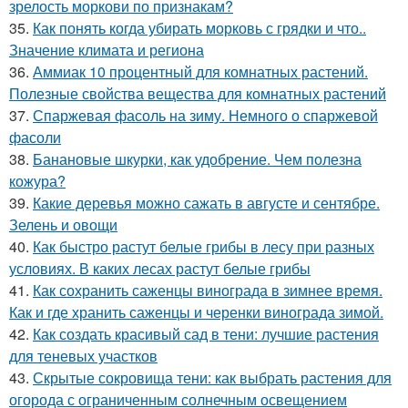
зрелость моркови по признакам?
35.
Как понять когда убирать морковь с грядки и что..
Значение климата и региона
36.
Аммиак 10 процентный для комнатных растений.
Полезные свойства вещества для комнатных растений
37.
Спаржевая фасоль на зиму. Немного о спаржевой
фасоли
38.
Банановые шкурки, как удобрение. Чем полезна
кожура?
39.
Какие деревья можно сажать в августе и сентябре.
Зелень и овощи
40.
Как быстро растут белые грибы в лесу при разных
условиях. В каких лесах растут белые грибы
41.
Как сохранить саженцы винограда в зимнее время.
Как и где хранить саженцы и черенки винограда зимой.
42.
Как создать красивый сад в тени: лучшие растения
для теневых участков
43.
Скрытые сокровища тени: как выбрать растения для
огорода с ограниченным солнечным освещением