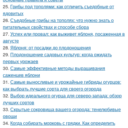
25.
Грибы под тополями: как отличить съедобные от
ядовитых
26.
Съедобные грибы на тополях: что нужно знать о
питательных свойствах и способе сбора
27.
Успех или провал: как выживет яблоня, посаженная в
августе
28.
Яблоня: от посадки до плодоношения
29.
Плодоношение садовых культур: когда ожидать
первых урожаев
30.
Самые эффективные методы выращивания
саженцев яблони
31.
Самые выносливые и урожайные гибриды огурцов:
как выбрать лучшие сорта для своего огорода
32.
Выбор идеального огурца для северо-запада: обзор
лучших сортов
33.
Скрытые сокровища вашего огорода: тенелюбивые
овощи
34.
Когда собирать морковь с грядки. Как определить