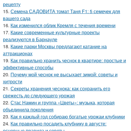
рецепту
15.
Семена САДОВИТА томат Таня F1: 5 семечек для
вашего сада
16.
Как изменился облик Кремля с течения времени
17.
Какие современные культурные проекты
реализуются в Барнауле
18.
Какие парки Москвы предлагают катание на
аттракционах
19.
Как правильно хранить чеснок в квартире: простые и
эффективные способы
20.
Почему мой чеснок не высыхает зимой: советы и
хитрости
21.
Секреты хранения чеснока: как сохранить его
свежесть до следующего урожая
22.
Стас Намин и группа «Цветы»: музыка, которая
объединила поколения
23.
Как я каждый год собираю богатые урожаи клубники
24.
Как правильно посадить клубнику в августе:
основные правила и советы