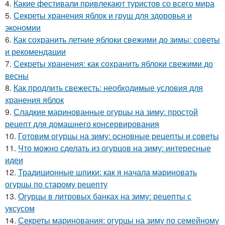
4.
Какие фестивали привлекают туристов со всего мира
5.
Секреты хранения яблок и груш для здоровья и
экономии
6.
Как сохранить летние яблоки свежими до зимы: советы
и рекомендации
7.
Секреты хранения: как сохранить яблоки свежими до
весны
8.
Как продлить свежесть: необходимые условия для
хранения яблок
9.
Сладкие маринованные огурцы на зиму: простой
рецепт для домашнего консервирования
10.
Готовим огурцы на зиму: основные рецепты и советы
11.
Что можно сделать из огурцов на зиму: интересные
идеи
12.
Традиционные шпики: как я начала мариновать
огурцы по старому рецепту
13.
Огурцы в литровых банках на зиму: рецепты с
уксусом
14.
Секреты маринования: огурцы на зиму по семейному