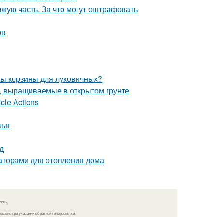
зжую часть. За что могут оштрафовать
ов
ны корзины для луковичных?
, выращиваемые в открытом грунте
cle Actions
вья
д
аторами для отопления дома
язь
решено при указании обратной гиперссылки.