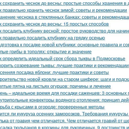
к сохранить чеснок до весны: простые способы хранения в
к правильно хранить чеснок зимой: советы и рекомендации
анение чеснока в стеклянных банках: советы и рекомендац
к сохранить чеснок до весны: 15 простых способов
к посадить клубнику весной: простое руководство для нач
к правильно посадить клубнику на грядку осенью
дготовка к посадке новой клубники: основные правила и со
лые грибы в тополях: открытие и значение
к определить идеальный срок сбора тыквы в Подмосковье
корить созревание тыквы: лучшие практики и рекомендации
сенняя посадка яблони: лучшие практики и советы
роительство новой кровли на старом шифере: шаги и подск
лтые пятна на листьях огурцов: причины и лечение
ень – идеальное время для посадки саженцев: 3 основных 
утрипольные конвекторы водяного отопления: принцип де
рьба с крысами в огороде: проверенные методы
ится ли кукуруза осенних заморозков. Требования кукурузы
лька от гравия чем отличается. Чем отличается гравий от щ
садка тюльпанов в корзины для луковичных. 9 достоинств 