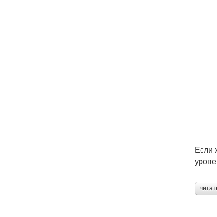
Если 
уровен
читат