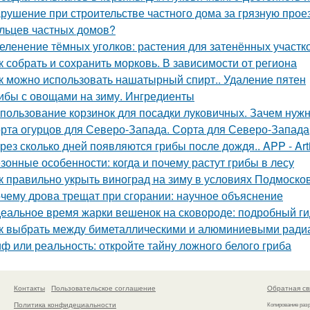
рушение при строительстве частного дома за грязную прое
льцев частных домов?
еленение тёмных уголков: растения для затенённых участк
к собрать и сохранить морковь. В зависимости от региона
к можно использовать нашатырный спирт.. Удаление пятен
ибы с овощами на зиму. Ингредиенты
пользование корзинок для посадки луковичных. Зачем нуж
рта огурцов для Северо-Запада. Сорта для Северо-Запада
рез сколько дней появляются грибы после дождя.. APP - Arti
зонные особенности: когда и почему растут грибы в лесу
к правильно укрыть виноград на зиму в условиях Подмоско
чему дрова трещат при сгорании: научное объяснение
еальное время жарки вешенок на сковороде: подробный ги
к выбрать между биметаллическими и алюминиевыми ради
ф или реальность: откройте тайну ложного белого гриба
Контакты
Пользовательское соглашение
Обратная св
Политика конфидециальности
Копирование раз