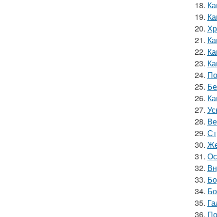
18.
Ка
19.
Ка
20.
Хр
21.
Ка
22.
Ка
23.
Ка
24.
По
25.
Бе
26.
Ка
27.
Ус
28.
Ве
29.
Ст
30.
Же
31.
Ос
32.
Вн
33.
Бо
34.
Бо
35.
Га
36.
По