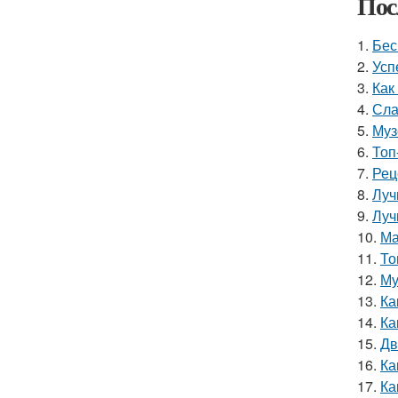
Пос
1.
Бес
2.
Усп
3.
Как
4.
Сла
5.
Муз
6.
Топ
7.
Рец
8.
Луч
9.
Луч
10.
Ма
11.
То
12.
Му
13.
Ка
14.
Ка
15.
Дв
16.
Ка
17.
Ка