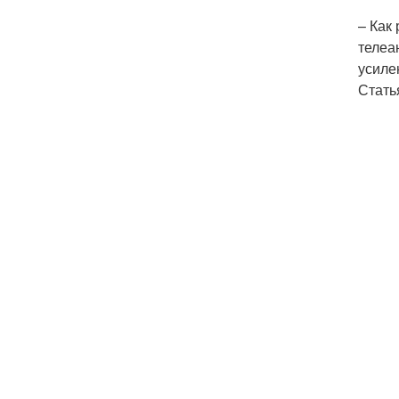
– Как
телеа
усиле
Стать