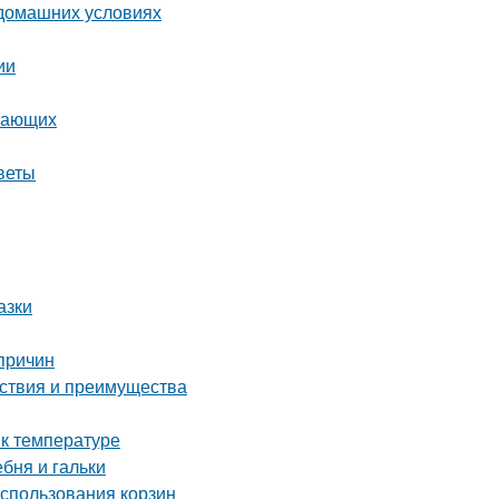
 домашних условиях
ии
инающих
веты
азки
причин
йствия и преимущества
 к температуре
ебня и гальки
использования корзин