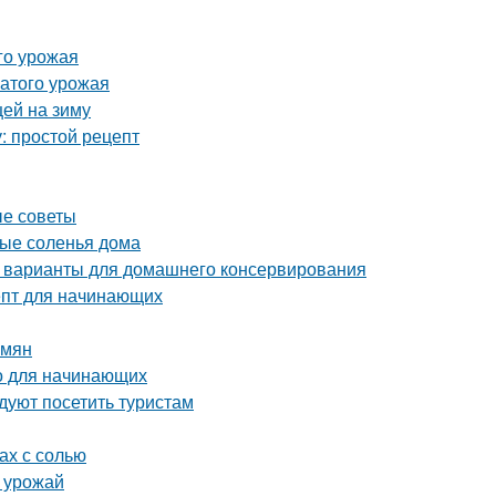
го урожая
атого урожая
цей на зиму
: простой рецепт
ые советы
ные соленья дома
 варианты для домашнего консервирования
епт для начинающих
емян
о для начинающих
уют посетить туристам
ах с солью
ь урожай