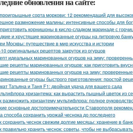
ледние обновления на сайте:
проигрышные сорта моркови: 12 рекомендаций для высоко
ешное размножение малины: интенсивные способы для бог
 приготовить корнишоны в кисло-сладком маринаде с горчи
дкие и хрустящие маринованные огурцы на литровую банку
еи Москвы: путешествие в мир искусства и истории
-10 оригинальных рецептов закруток из огурцов
епт идеальных маринованных огурцов на зиму: проверенн
шие рецепты маринованных огурцов: как приготовить вкус
шие рецепты маринованных огурцов на зиму: проверенные
ринованные огурцы быстрого приготовления: простой рец
мат Татьяна и Таня F1: двойная удача для вашего сада
льтифлора хризантема: как вырастить пышный цветок из с
к размножить хризантему мультифлора: полное руководств
кие основные достопримечательности Ставрополя рекоменд
а способа сохранить урожай чеснока до последнего
к сохранить чеснок свежим долгие месяцы: хранение в банк
к правильно хранить чеснок: советы, чтобы не выбрасыват