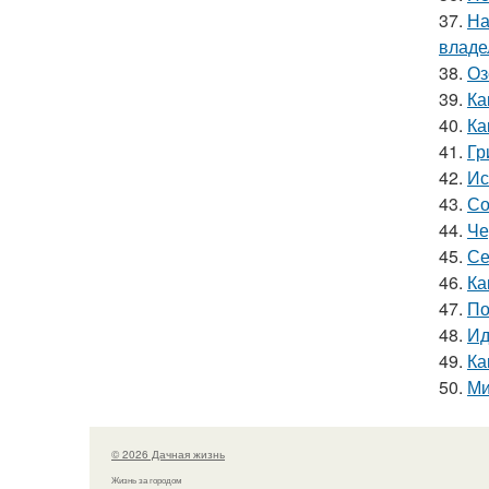
37.
На
владе
38.
Оз
39.
Ка
40.
Ка
41.
Гр
42.
Ис
43.
Со
44.
Че
45.
Се
46.
Ка
47.
По
48.
Ид
49.
Ка
50.
Ми
© 2026 Дачная жизнь
Жизнь за городом