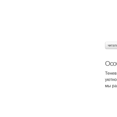
читат
Осо
Тенев
уютно
мы ра