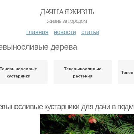
ДАЧНАЯ ЖИЗНЬ
жизнь за городом
главная
новости
статьи
евыносливые дерева
Теневыносливые
Теневыносливые
Тенев
кустарники
растения
евыносливые кустарники для дачи в подмо