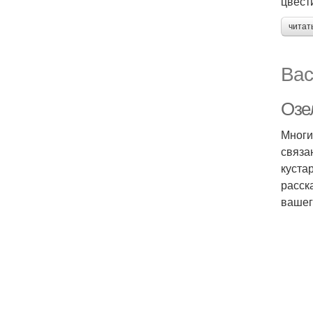
цвест
читат
Вас
Озе
Многи
связа
куста
расск
вашег