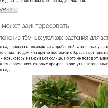
и и давать синие ягоды магония падуболистная.
ь дальше →
 может заинтересовать
ленение тёмных уголков: растения для за
е садоводелы сталкиваются с проблемой затенённых участк
но с тем, что дом или другие постройки отбрасывают тень на
рников, которые закрывают солнце. Но это не повод отчаива
ажем о растениях, которые прекрасно растут на затенённых
о сада.