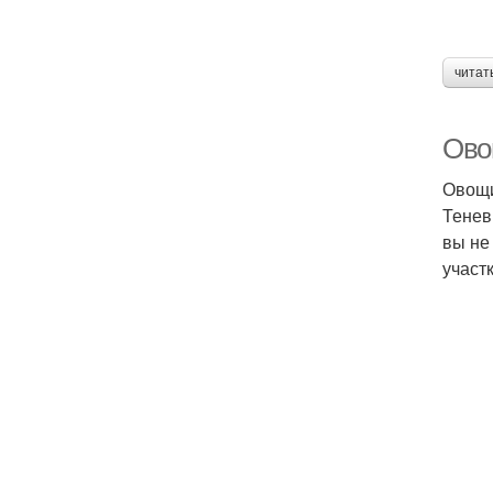
читат
Ово
Овощи
Тенев
вы не
участ