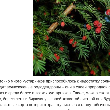
точно много кустарников приспособилось к недостатку солне
дят вечнозеленые рододендроны – они в своей природной 
ах и среди более высоких кустарников. Также, можно сажат
, бересклеты и бирючину – своей кожистой листвой они буду
олистные сорта потеряют красоту листьев и станут обычным