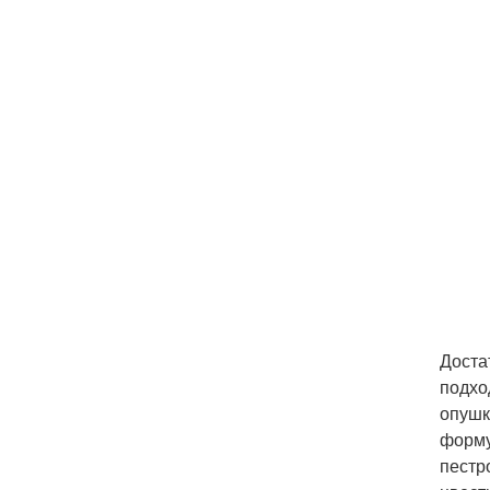
Доста
подхо
опушк
форму
пестр