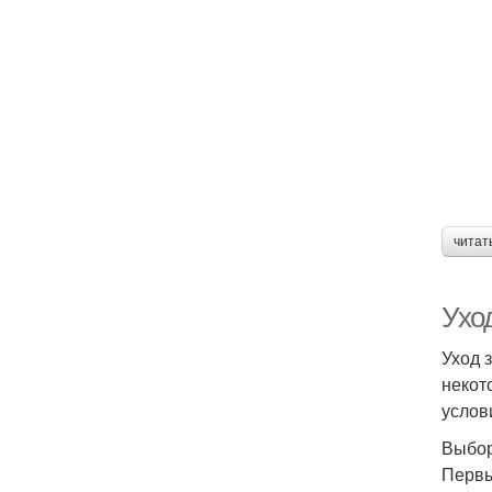
читат
Уход
Уход 
некот
услов
Выбор
Первы