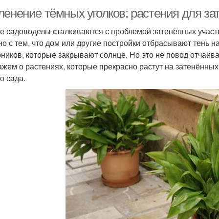
ленение тёмных уголков: растения для за
е садоводелы сталкиваются с проблемой затенённых участк
но с тем, что дом или другие постройки отбрасывают тень на
рников, которые закрывают солнце. Но это не повод отчаива
ажем о растениях, которые прекрасно растут на затенённых
о сада.