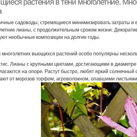
щиеся растения в тени многолетние. Мно
а
ичные садоводы, стремящиеся минимизировать затраты и в
летние лианы, с продолжительным сроком жизни. Декоратив
уют необычные композиции на долгие годы.
 многолетних вьющихся растений особо популярны несколь
тис. Лианы с крупными цветами, достигающими в диаметре 
лагаются на опоре. Растут быстро, любят яркий солнечный 
ают от морозов торфом, агроволокном, опавшими листьями