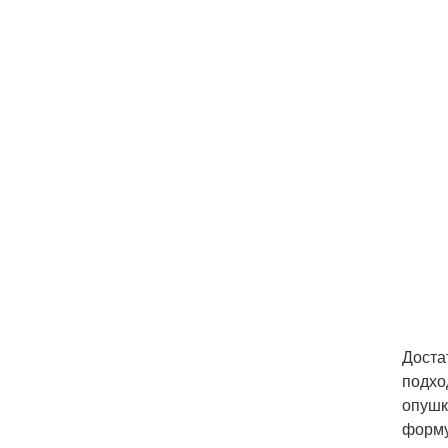
Доста
подхо
опушк
форму