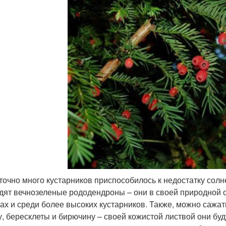
точно много кустарников приспособилось к недостатку солне
дят вечнозеленые рододендроны – они в своей природной 
ах и среди более высоких кустарников. Также, можно сажат
, бересклеты и бирючину – своей кожистой листвой они буду