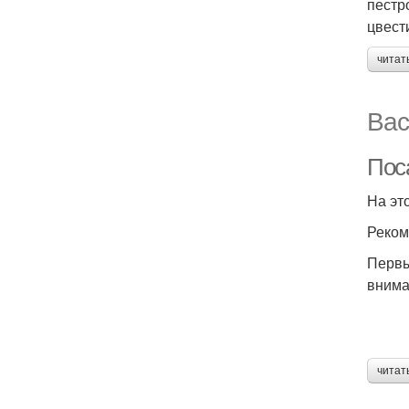
пестр
цвест
читат
Вас
Пос
На эт
Реком
Первы
внима
читат