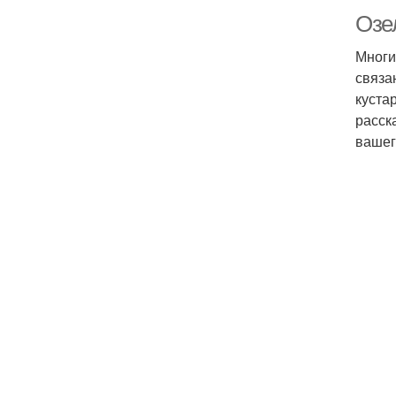
Озе
Многи
связа
куста
расск
вашег