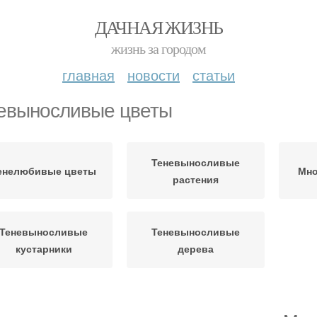
ДАЧНАЯ ЖИЗНЬ
жизнь за городом
главная
новости
статьи
евыносливые цветы
Теневыносливые
енелюбивые цветы
Мно
растения
Теневыносливые
Теневыносливые
кустарники
дерева