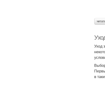
читат
Уход
Уход 
некот
услов
Выбор
Первы
в так