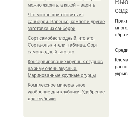
Вью
можно жарить, а какой – варить
сад
Что можно приготовить из
Практ
санберри. Варенье, компот и другие
много
заготовки из санберри
образ
Сорт самобесплодный, что это.
Сорта-опылители: таблица. Сорт
Среди
самоплодный, что это
Клема
Консервирование крупных огурцов
распо
на зиму очень вкусные.
укрыв
Маринованные крупные огурцы
Комплексное минеральное
удобрение для клубники. Удобрение
для клубники