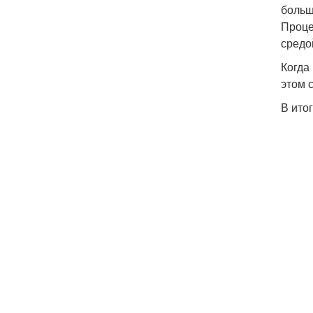
больш
Проце
средо
Когда
этом 
В ито