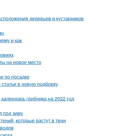
сположения деревьев и кустарников
ку
ему и как
ловиях
сты на новое место
и по посадке
статьи в новую подборку
 календарь грибника на 2022 год
д под зиму
ений, которые растут в тени
оводов
сегда