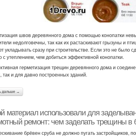
тизация швов деревянного дома с помощью конопатки невы
тели недолговечны, так как их растаскивают грызуны и птицы
ет укладывать сразу при строительстве. Если это не было с
о с утеплением, чем добиться эффективной конопатки.
тивная герметизация трещин деревянного дома и соедине
, так и для давно построенных зданий.
ь дальше →
ой материал использовали для заделыван
мотный ремонт: чем заделать трещины в 
ескивание брёвен сруба не должно пугать застройщиков, п