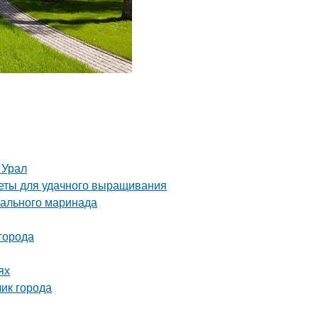
 Урал
веты для удачного выращивания
еального маринада
города
ях
ик города