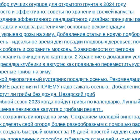
бор лучших огурцов для открытого грунта в 2024 году
осто и эффективно: советы по хранению свежей капусты
здание эффективного ландшафтного дизайна: принципы ра
садка и уход за растениями: основные рекомендации
 укрываю розы на зиму. Добавление статьи в новую подбор
ень - идеальное время для посадки плодовых деревьев: поч
к собрать и сохранить морковь. В зависимости от региона
к хранить очищенную картошку. 2 Хранение в домашних ус
ресадка клубники в августе: как правильно переместить ку
реные грибы на зиму
кой декоративный кустарник посадить осенью. Рекомендаци
КИЕ растения и ПОЧЕМУ надо сажать осенью.. Добавление 
стут ли грибы без дождя. Цезарский гриб
ибной сезон 2023 когда пойдут грибы по календарю. Лунный
шеная пекинская капуста с грибами рецепт..
к сохранить виноград на зиму. Сохраняем молодой виногра
к сделать свой огород более разнообразным с помощью раст
к создать быстрый компост за 18 дней: простой гид для сад
мь проверенных способов избавиться от мышей и крыс нав