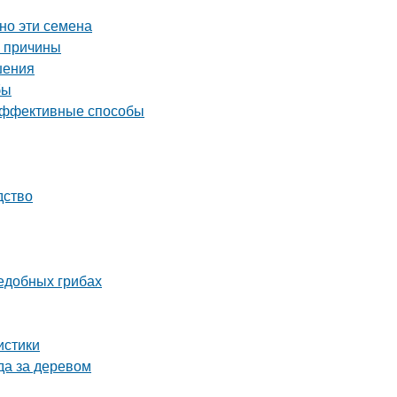
но эти семена
е причины
шения
бы
 эффективные способы
дство
ъедобных грибах
истики
да за деревом