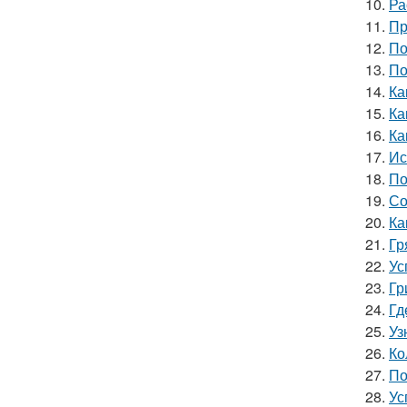
10.
Ра
11.
Пр
12.
По
13.
По
14.
Ка
15.
Ка
16.
Ка
17.
Ис
18.
По
19.
Со
20.
Ка
21.
Гр
22.
Ус
23.
Гр
24.
Гд
25.
Уз
26.
Ко
27.
По
28.
Ус