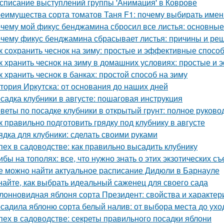
списание выступлений группы 'Анимация' в Коврове
еимущества сорта томатов Таня F1: почему выбирать имен
чему мой фикус бенджамина сбросил все листья: основны
чему фикус бенджамина сбрасывает листья: причины и ре
к сохранить чеснок на зиму: простые и эффективные спосо
к хранить чеснок на зиму в домашних условиях: простые и
к хранить чеснок в банках: простой способ на зиму
тория Иркутска: от основания до наших дней
садка клубники в августе: пошаговая инструкция
веты по посадке клубники в открытый грунт: полное руково
к правильно подготовить грядку под клубнику в августе
ядка для клубники: сделать своими руками
пех в садоводстве: как правильно высадить клубнику
ибы на тополях: все, что нужно знать о этих экзотических с
е можно найти актуальное расписание Дидюли в Барнауле
найте, как выбрать идеальный саженец для своего сада
лонновидная яблоня сорта Президент: свойства и характер
садила яблоню сорта белый налив: от выбора места до ухо
пех в садоводстве: секреты правильного посадки яблони