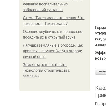
лечению воспалительных
заболеваний суставов
Схема Тихельмана отопления. Что
такое петля Тихельмана?
Герме
Осенние клубники: как правильно
утепли
посадить их в открытый грунт
следу
занов
Лягушки земляные в огороде. Как
привлечь лягушек (жаб) в огород:
Эффек
личный опыт
новых
Землянка, как построить.
Технология строительства
читат
землянки
Как
Гра
Растр