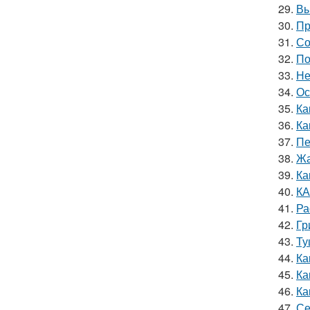
29.
Вы
30.
Пр
31.
Со
32.
По
33.
Не
34.
Ос
35.
Ка
36.
Ка
37.
Пе
38.
Жа
39.
Ка
40.
КА
41.
Ра
42.
Гр
43.
Ту
44.
Ка
45.
Ка
46.
Ка
47.
Се