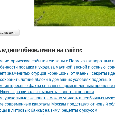
ь дальше →
ледние обновления на сайте:
ие исторические события связаны с Пермью как воротами в
бенности посадки и ухода за малиной весной и осенью: со
епт знаменитых огурцов корнишоны от Жанны: секреты ид
 сохранить летние яблоки в домашних условиях подольше
ие интересные факты связаны с промышленным прошлым 
 Ижевск развивался с момента своего основания
ие уникальные экспонаты можно увидеть в необычных музе
ие современные кварталы Москвы представляют новый обл
рцы в литровых банках на зиму: рецепты с уксусом