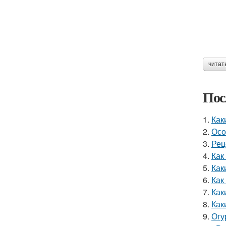
читат
Пос
1.
Как
2.
Осо
3.
Рец
4.
Как
5.
Как
6.
Как
7.
Как
8.
Как
9.
Огу