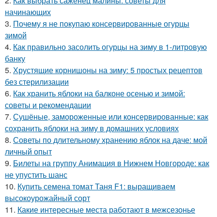
2.
Как выбрать саженец малины: советы для
начинающих
3.
Почему я не покупаю консервированные огурцы
зимой
4.
Как правильно засолить огурцы на зиму в 1-литровую
банку
5.
Хрустящие корнишоны на зиму: 5 простых рецептов
без стерилизации
6.
Как хранить яблоки на балконе осенью и зимой:
советы и рекомендации
7.
Сушёные, замороженные или консервированные: как
сохранить яблоки на зиму в домашних условиях
8.
Советы по длительному хранению яблок на даче: мой
личный опыт
9.
Билеты на группу Анимация в Нижнем Новгороде: как
не упустить шанс
10.
Купить семена томат Таня F1: выращиваем
высокоурожайный сорт
11.
Какие интересные места работают в межсезонье