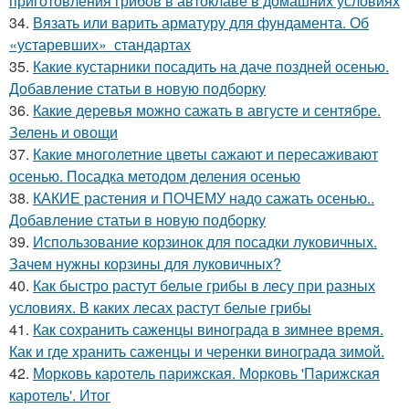
приготовления грибов в автоклаве в домашних условиях
34.
Вязать или варить арматуру для фундамента. Об
«устаревших» стандартах
35.
Какие кустарники посадить на даче поздней осенью.
Добавление статьи в новую подборку
36.
Какие деревья можно сажать в августе и сентябре.
Зелень и овощи
37.
Какие многолетние цветы сажают и пересаживают
осенью. Посадка методом деления осенью
38.
КАКИЕ растения и ПОЧЕМУ надо сажать осенью..
Добавление статьи в новую подборку
39.
Использование корзинок для посадки луковичных.
Зачем нужны корзины для луковичных?
40.
Как быстро растут белые грибы в лесу при разных
условиях. В каких лесах растут белые грибы
41.
Как сохранить саженцы винограда в зимнее время.
Как и где хранить саженцы и черенки винограда зимой.
42.
Морковь каротель парижская. Морковь 'Парижская
каротель'. Итог