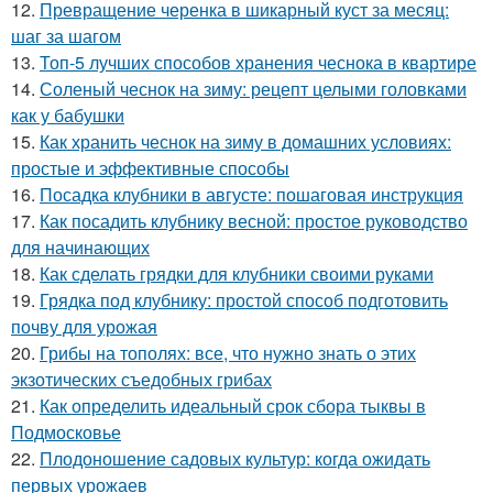
12.
Превращение черенка в шикарный куст за месяц:
шаг за шагом
13.
Топ-5 лучших способов хранения чеснока в квартире
14.
Соленый чеснок на зиму: рецепт целыми головками
как у бабушки
15.
Как хранить чеснок на зиму в домашних условиях:
простые и эффективные способы
16.
Посадка клубники в августе: пошаговая инструкция
17.
Как посадить клубнику весной: простое руководство
для начинающих
18.
Как сделать грядки для клубники своими руками
19.
Грядка под клубнику: простой способ подготовить
почву для урожая
20.
Грибы на тополях: все, что нужно знать о этих
экзотических съедобных грибах
21.
Как определить идеальный срок сбора тыквы в
Подмосковье
22.
Плодоношение садовых культур: когда ожидать
первых урожаев