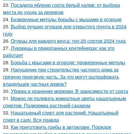
23.
Посадила яблоню сорта белый налив: от выбора
места до ухода за деревом
24.
Безвредные методы борьбы с мышами в огороде
25.
Выбор лучших огурцов для открытого грунта в 2024
году
26.
Огурцы для каждого вкуса: топ-20 сортов 2024 года
27.
Луковицы в прикопанных контейнерах: как это
работает
28.
Борьба с крысами в огороде: проверенные методы
29.
Нарушение при строительстве частного дома за
грязную проезжую часть. За что могут оштрафовать
владельцев частных домов?
30.
Уборка и хранение моркови. В зависимости от сорта
31.
Можно ли поливать комнатные цветы нашатырным
спиртом. Подкормка растений сахаром
32.
Нашатырный спирт для растений. Нашатырный
спирт в саду. Вся правда
33.
Как приготовить грибы в автоклаве. Порядок