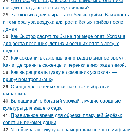
34.
Что посадить на даче осенью. Какие многолетники
посадить на даче осенью луковицами?
35.
За сколько дней вырастают белые грибы. Влажность
и температура воздуха для роста белых грибов после
дождя
36.
Как быстро растут грибы на примере опят. Условия
для роста весенних, летних и осенних опят в лесу (с
видео)
37.
Как сохранить саженцы винограда в зимнее время.
Как и где хранить саженцы и черенки винограда зимой.
38.
Как выращивать гуаву в домашних условиях —
приручаем тропиканку
39.
Овощи для теневых участков: как выбрать и
вырастить
40.
Выращивайте богатый урожай: лучшие овощные
культуры для вашего сада
41.
Правильное время для обрезки плакучей берёзы:
советы и рекомендации
42.
Устойчива ли кукуруза к заморозкам осенью: миф или