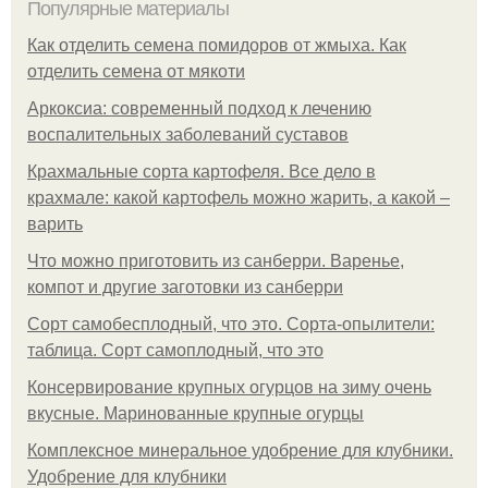
Популярные материалы
Как отделить семена помидоров от жмыха. Как
отделить семена от мякоти
Аркоксиа: современный подход к лечению
воспалительных заболеваний суставов
Крахмальные сорта картофеля. Все дело в
крахмале: какой картофель можно жарить, а какой –
варить
Что можно приготовить из санберри. Варенье,
компот и другие заготовки из санберри
Сорт самобесплодный, что это. Сорта-опылители:
таблица. Сорт самоплодный, что это
Консервирование крупных огурцов на зиму очень
вкусные. Маринованные крупные огурцы
Комплексное минеральное удобрение для клубники.
Удобрение для клубники