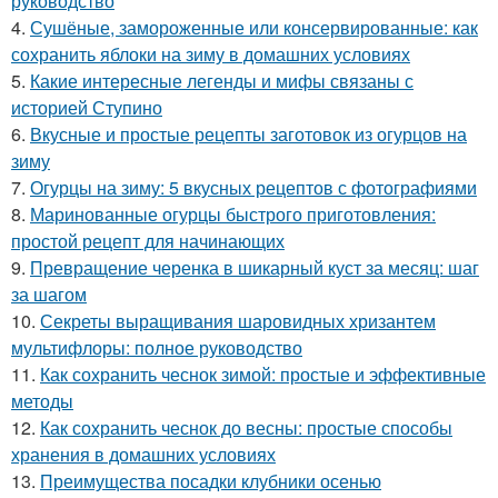
руководство
4.
Сушёные, замороженные или консервированные: как
сохранить яблоки на зиму в домашних условиях
5.
Какие интересные легенды и мифы связаны с
историей Ступино
6.
Вкусные и простые рецепты заготовок из огурцов на
зиму
7.
Огурцы на зиму: 5 вкусных рецептов с фотографиями
8.
Маринованные огурцы быстрого приготовления:
простой рецепт для начинающих
9.
Превращение черенка в шикарный куст за месяц: шаг
за шагом
10.
Секреты выращивания шаровидных хризантем
мультифлоры: полное руководство
11.
Как сохранить чеснок зимой: простые и эффективные
методы
12.
Как сохранить чеснок до весны: простые способы
хранения в домашних условиях
13.
Преимущества посадки клубники осенью