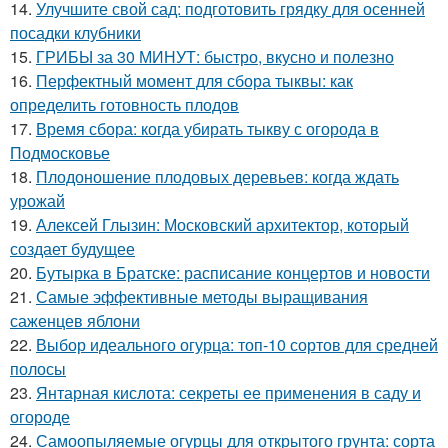
14.
Улучшите свой сад: подготовить грядку для осенней
посадки клубники
15.
ГРИБЫ за 30 МИНУТ: быстро, вкусно и полезно
16.
Перфектный момент для сбора тыквы: как
определить готовность плодов
17.
Время сбора: когда убирать тыкву с огорода в
Подмосковье
18.
Плодоношение плодовых деревьев: когда ждать
урожай
19.
Алексей Глызин: Московский архитектор, который
создает будущее
20.
Бутырка в Братске: расписание концертов и новости
21.
Самые эффективные методы выращивания
саженцев яблони
22.
Выбор идеального огурца: топ-10 сортов для средней
полосы
23.
Янтарная кислота: секреты ее применения в саду и
огороде
24.
Самоопыляемые огурцы для открытого грунта: сорта