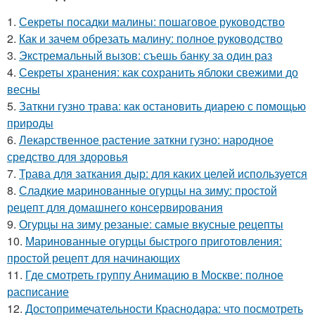
1.
Секреты посадки малины: пошаговое руководство
2.
Как и зачем обрезать малину: полное руководство
3.
Экстремальный вызов: съешь банку за один раз
4.
Секреты хранения: как сохранить яблоки свежими до
весны
5.
Заткни гузно трава: как остановить диарею с помощью
природы
6.
Лекарственное растение заткни гузно: народное
средство для здоровья
7.
Трава для заткания дыр: для каких целей используется
8.
Сладкие маринованные огурцы на зиму: простой
рецепт для домашнего консервирования
9.
Огурцы на зиму резаные: самые вкусные рецепты
10.
Маринованные огурцы быстрого приготовления:
простой рецепт для начинающих
11.
Где смотреть группу Анимацию в Москве: полное
расписание
12.
Достопримечательности Краснодара: что посмотреть