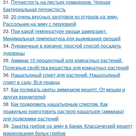
31.
Пятнистость на листьях помидоров. Черная
бактериальная пятнистость
32.
20 очень вкусных заготовок из огурцов на зиму.
Рассольник на зиму с перловкой
33.
При какой температуре овощи замерзают.
Минимальная температура для выживания овощей
34.
Луковичные в корзине: простой способ посадить
луковицы
35.
Аммиак 10 процентный для комнатных растений.
Полезные свойства вещества для комнатных растений
36.
Нашатырный спирт для растений. Нашатырный
спирт в саду. Вся правда
37.
Как поливать цветы аммиаком рецепт. От мошки и
других вредителей
38.
Как подкормить нашатырным спиртом. Как
правильно приготовить раствор нашатыря (аммиака)
для подкормки растений
39.
Закатка грибов на зиму в банки. Классический рецепт
маринования белых грибов