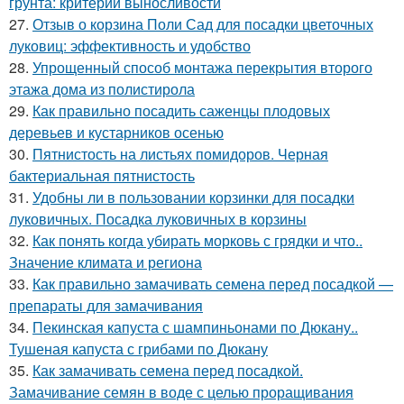
грунта: критерии выносливости
27.
Отзыв о корзина Поли Сад для посадки цветочных
луковиц: эффективность и удобство
28.
Упрощенный способ монтажа перекрытия второго
этажа дома из полистирола
29.
Как правильно посадить саженцы плодовых
деревьев и кустарников осенью
30.
Пятнистость на листьях помидоров. Черная
бактериальная пятнистость
31.
Удобны ли в пользовании корзинки для посадки
луковичных. Посадка луковичных в корзины
32.
Как понять когда убирать морковь с грядки и что..
Значение климата и региона
33.
Как правильно замачивать семена перед посадкой —
препараты для замачивания
34.
Пекинская капуста с шампиньонами по Дюкану..
Тушеная капуста с грибами по Дюкану
35.
Как замачивать семена перед посадкой.
Замачивание семян в воде с целью проращивания