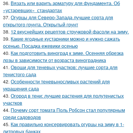
36.
Вязать или варить арматуру для фундамента. Об
«устаревших» стандартах
37.
Огурцы для Северо-Запада лучшие сорта для
открытого грунта. Открытый грунт
38.
12 вкуснейших рецептов стручковой фасоли на зиму.
39.
Какие ягодные кустарники можно и нужно сажать
осенью. Посадка ежевики осенью
40.
Как подготовить виноград к зиме. Осенняя обрезка
лозы в зависимости от возраста виноградника
41.
Овощи для теневых участков: лучшие сорта для
тенистого сада
42.
Особенности теневыносливых растений для
украшения сада
43.
Огород в тени: лучшие растения для полутенистых
участков
44.
Почему сорт томата Поль Робсон стал популярным
среди садоводов
45.
Как правильно консервировать огурцы на зиму в 1-
литровых банках