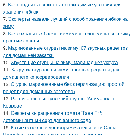
6.
Как продлить свежесть: необходимые условия для
хранения яблок
7.
Эксперты назвали лучший способ хранения яблок на
зиму
8.
Как сохранить яблоки свежими и сочными на всю зиму:
простые советы
9.
Маринованные огурцы на зиму: 67 вкусных рецептов
для домашней закатки
10.
Хрустящие огурцы на зиму: маринад без уксуса
11.
Закрутки огурцов на зиму: простые рецепты для
домашнего консервирования
12.
Огурцы маринованные без стерилизации: простой
рецепт для домашних заготовок
13.
Расписание выступлений группы 'Анимация' в
Коврове
14.
Секреты выращивания томата 'Таня F1':
детерминантный сорт для вашего сада
15.
Какие основные достопримечательности Санкт-
Петербурга рекомендуют посетить туристам