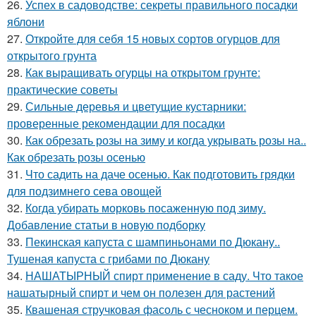
26.
Успех в садоводстве: секреты правильного посадки
яблони
27.
Откройте для себя 15 новых сортов огурцов для
открытого грунта
28.
Как выращивать огурцы на открытом грунте:
практические советы
29.
Сильные деревья и цветущие кустарники:
проверенные рекомендации для посадки
30.
Как обрезать розы на зиму и когда укрывать розы на..
Как обрезать розы осенью
31.
Что садить на даче осенью. Как подготовить грядки
для подзимнего сева овощей
32.
Когда убирать морковь посаженную под зиму.
Добавление статьи в новую подборку
33.
Пекинская капуста с шампиньонами по Дюкану..
Тушеная капуста с грибами по Дюкану
34.
НАШАТЫРНЫЙ спирт применение в саду. Что такое
нашатырный спирт и чем он полезен для растений
35.
Квашеная стручковая фасоль с чесноком и перцем.