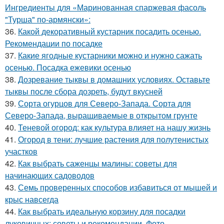
Ингредиенты для «Маринованная спаржевая фасоль
"Турша" по-армянски»:
36.
Какой декоративный кустарник посадить осенью.
Рекомендации по посадке
37.
Какие ягодные кустарники можно и нужно сажать
осенью. Посадка ежевики осенью
38.
Дозревание тыквы в домашних условиях. Оставьте
тыквы после сбора дозреть, будут вкусней
39.
Сорта огурцов для Северо-Запада. Сорта для
Северо-Запада, выращиваемые в открытом грунте
40.
Теневой огород: как культура влияет на нашу жизнь
41.
Огород в тени: лучшие растения для полутенистых
участков
42.
Как выбрать саженцы малины: советы для
начинающих садоводов
43.
Семь проверенных способов избавиться от мышей и
крыс навсегда
44.
Как выбрать идеальную корзину для посадки
луковичных: советы и рекомендации. Фото