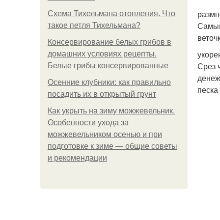
размн
Схема Тихельмана отопления. Что
Самый
такое петля Тихельмана?
веточ
Консервирование белых грибов в
укоре
домашних условиях рецепты.
Срез 
Белые грибы консервированные
денеж
Осенние клубники: как правильно
песка
посадить их в открытый грунт
Как укрыть на зиму можжевельник.
Особенности ухода за
можжевельником осенью и при
подготовке к зиме — общие советы
и рекомендации