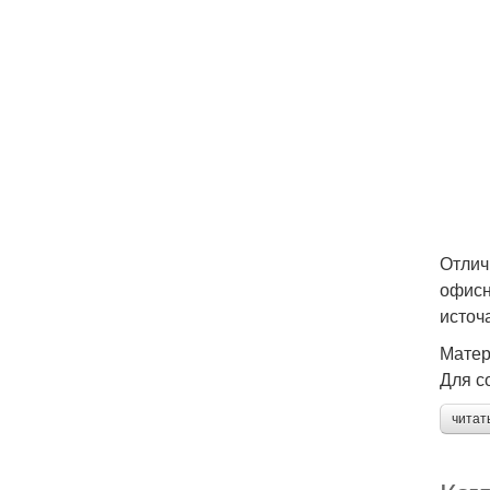
Отлич
офисн
источ
Мате
Для с
читат