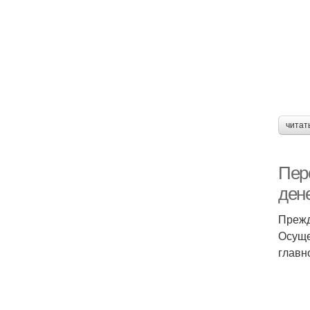
читат
Пер
ден
Прежд
Осуще
главн