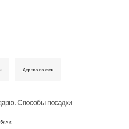
н
Дерево по фен
дарю. Способы посадки
обами: