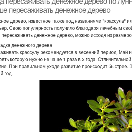
да пересаживать денежное дерево по лунн
ше пересаживать денежное дерево
ное дерево, известное также под названиями "крассула" ил
ьер. Свою популярность получило благодаря лечебным свой
 пересаживать денежное дерево, можно исходя из размеро
адка денежного дерева
аживать крассулу рекомендуется в весенний период. Май 
рять которую нужно не чаще 1 раза в 2 года. Отличительной
тие. При правильном уходе развитие происходит быстрее. 
й год.