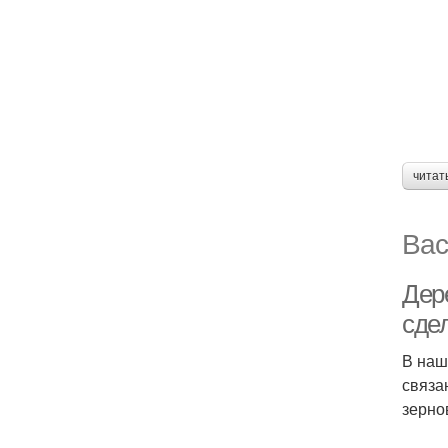
читат
Вас
Дер
сде
В наш
связа
зерно