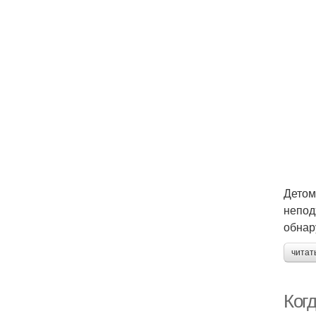
Детом
непод
обнар
читат
Ког