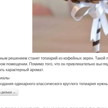
ным решением станет топиарий из кофейных зерен. Такой под
ом помещении. Помимо того, что он привлекательно выгля
ать характерный аромат.
риалы
оздания одинарного классического круглого топиария нужны
ь дальше →