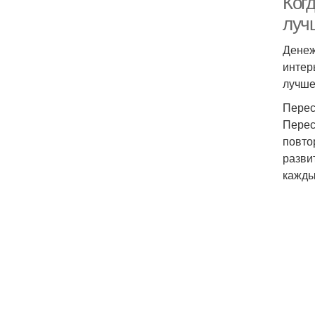
Ког
луч
Денеж
интер
лучше
Перес
Перес
повто
разви
кажды