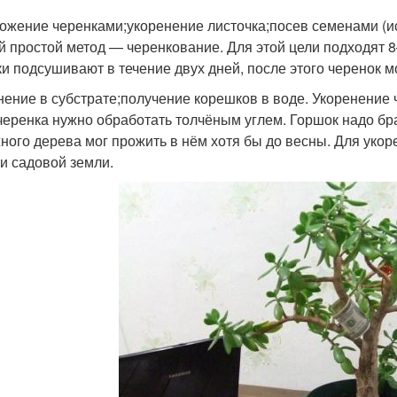
ожение черенками;укоренение листочка;посев семенами (ис
 простой метод — черенкование. Для этой цели подходят 
ки подсушивают в течение двух дней, после этого черенок м
нение в субстрате;получение корешков в воде. Укоренение 
черенка нужно обработать толчёным углем. Горшок надо бра
ного дерева мог прожить в нём хотя бы до весны. Для укор
 и садовой земли.