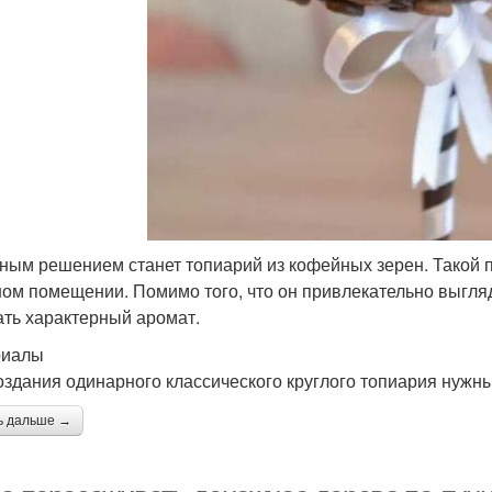
ным решением станет топиарий из кофейных зерен. Такой под
ом помещении. Помимо того, что он привлекательно выгля
ать характерный аромат.
риалы
оздания одинарного классического круглого топиария нужны
ь дальше →