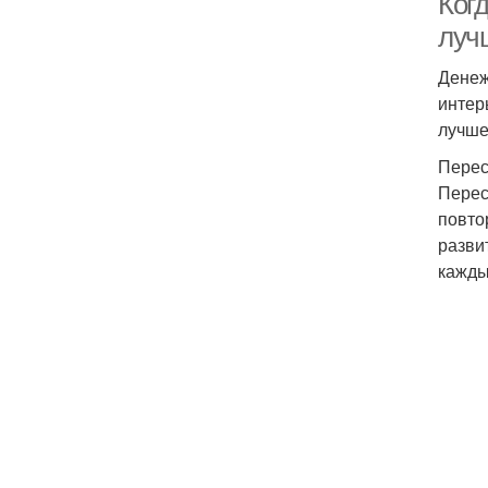
Ког
луч
Денеж
интер
лучше
Перес
Перес
повто
разви
кажды