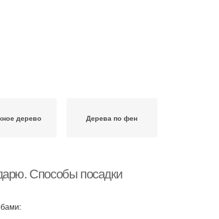
жное дерево
Дерева по фен
дарю. Способы посадки
обами: