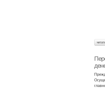
читат
Пер
ден
Прежд
Осуще
главн