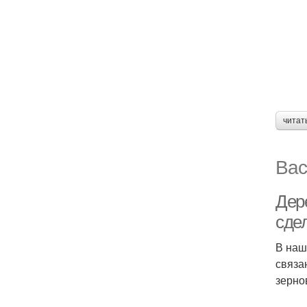
читат
Вас
Дер
сде
В наш
связа
зерно