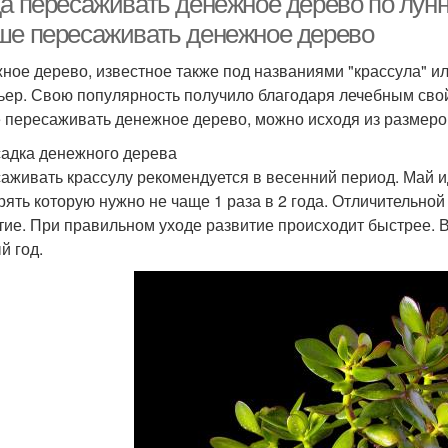
да пересаживать денежное дерево по лунн
ше пересаживать денежное дерево
ное дерево, известное также под названиями "крассула" ил
ьер. Свою популярность получило благодаря лечебным свой
 пересаживать денежное дерево, можно исходя из размеро
адка денежного дерева
аживать крассулу рекомендуется в весенний период. Май 
рять которую нужно не чаще 1 раза в 2 года. Отличительной
тие. При правильном уходе развитие происходит быстрее. 
й год.