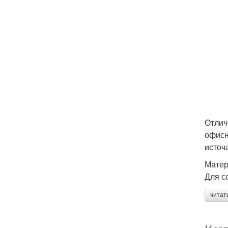
Отлич
офисн
источ
Мате
Для с
читат