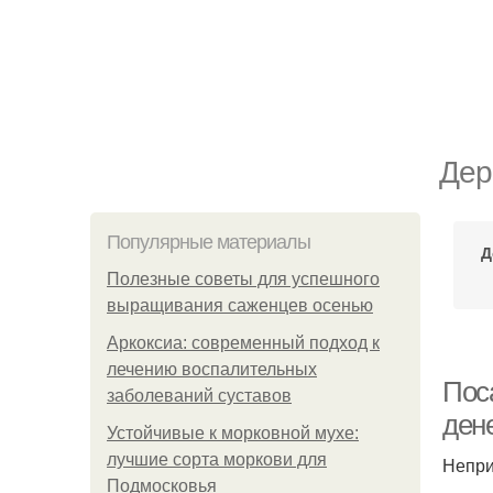
Дер
Популярные материалы
Д
Полезные советы для успешного
выращивания саженцев осенью
Аркоксиа: современный подход к
лечению воспалительных
Пос
заболеваний суставов
ден
Устойчивые к морковной мухе:
лучшие сорта моркови для
Непри
Подмосковья