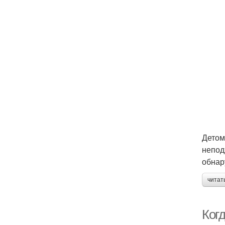
Детом
непод
обнар
читат
Ког