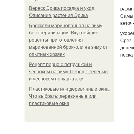
размн
Вереск Эрика посадка и уход.
Самый
Описание растения Эрика
веточ
Брокколи маринованная на зиму
укоре
без стерилизации. Вкуснейшие
Срез 
рецепты приготовления
денеж
маринованной брокколи на зиму от
песка
опытных хозяек
Рецепт перца с петрушкой и
чесноком на зиму. Перец с зеленью
и чесноком по-кавказски
Пластиковые или деревянные окна.
Что выбрать: деревянные или
пластиковые окна