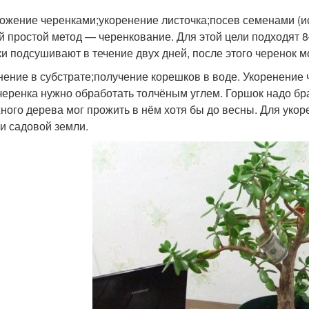
ожение черенками;укоренение листочка;посев семенами (ис
 простой метод — черенкование. Для этой цели подходят 
ки подсушивают в течение двух дней, после этого черенок м
нение в субстрате;получение корешков в воде. Укоренение 
черенка нужно обработать толчёным углем. Горшок надо бра
ного дерева мог прожить в нём хотя бы до весны. Для укор
 и садовой земли.