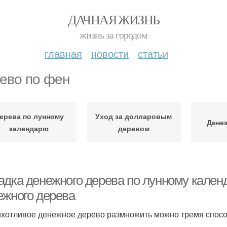
ДАЧНАЯ ЖИЗНЬ
жизнь за городом
главная
новости
статьи
ево по фен
ерева по лунному
Уход за долларовым
Дене
календарю
деревом
адка денежного дерева по лунному кален
ежного дерева
хотливое денежное дерево размножить можно тремя спос