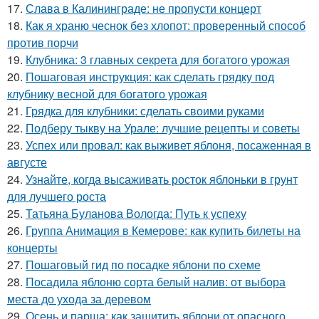
17.
Слава в Калининграде: не пропусти концерт
18.
Как я храню чеснок без хлопот: проверенный способ
против порчи
19.
Клубника: 3 главных секрета для богатого урожая
20.
Пошаговая инструкция: как сделать грядку под
клубнику весной для богатого урожая
21.
Грядка для клубники: сделать своими руками
22.
Подберу тыкву на Урале: лучшие рецепты и советы
23.
Успех или провал: как выживет яблоня, посаженная в
августе
24.
Узнайте, когда высаживать росток яблоньки в грунт
для лучшего роста
25.
Татьяна Буланова Вологда: Путь к успеху
26.
Группа Анимация в Кемерове: как купить билеты на
концерты
27.
Пошаговый гид по посадке яблони по схеме
28.
Посадила яблоню сорта белый налив: от выбора
места до ухода за деревом
29.
Осень и парша: как защитить яблони от опасного