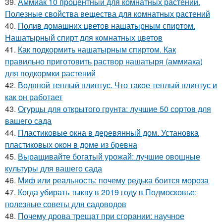
39.
Аммиак 10 процентный для комнатных растений.
Полезные свойства вещества для комнатных растений
40.
Полив домашних цветов нашатырным спиртом.
Нашатырный спирт для комнатных цветов
41.
Как подкормить нашатырным спиртом. Как
правильно приготовить раствор нашатыря (аммиака)
для подкормки растений
42.
Водяной теплый плинтус. Что такое теплый плинтус и
как он работает
43.
Огурцы для открытого грунта: лучшие 50 сортов для
вашего сада
44.
Пластиковые окна в деревянный дом. Установка
пластиковых окон в доме из бревна
45.
Выращивайте богатый урожай: лучшие овощные
культуры для вашего сада
46.
Миф или реальность: почему редька боится мороза
47.
Когда убирать тыкву в 2019 году в Подмосковье:
полезные советы для садоводов
48.
Почему дрова трещат при сгорании: научное