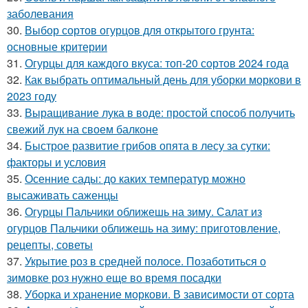
заболевания
30.
Выбор сортов огурцов для открытого грунта:
основные критерии
31.
Огурцы для каждого вкуса: топ-20 сортов 2024 года
32.
Как выбрать оптимальный день для уборки моркови в
2023 году
33.
Выращивание лука в воде: простой способ получить
свежий лук на своем балконе
34.
Быстрое развитие грибов опята в лесу за сутки:
факторы и условия
35.
Осенние сады: до каких температур можно
высаживать саженцы
36.
Огурцы Пальчики оближешь на зиму. Салат из
огурцов Пальчики оближешь на зиму: приготовление,
рецепты, советы
37.
Укрытие роз в средней полосе. Позаботиться о
зимовке роз нужно еще во время посадки
38.
Уборка и хранение моркови. В зависимости от сорта