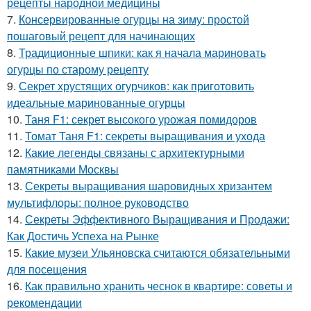
рецепты народной медицины
7.
Консервированные огурцы на зиму: простой
пошаговый рецепт для начинающих
8.
Традиционные шпики: как я начала мариновать
огурцы по старому рецепту
9.
Секрет хрустящих огурчиков: как приготовить
идеальные маринованные огурцы
10.
Таня F1: секрет высокого урожая помидоров
11.
Томат Таня F1: секреты выращивания и ухода
12.
Какие легенды связаны с архитектурными
памятниками Москвы
13.
Секреты выращивания шаровидных хризантем
мультифлоры: полное руководство
14.
Секреты Эффективного Выращивания и Продажи:
Как Достичь Успеха на Рынке
15.
Какие музеи Ульяновска считаются обязательными
для посещения
16.
Как правильно хранить чеснок в квартире: советы и
рекомендации