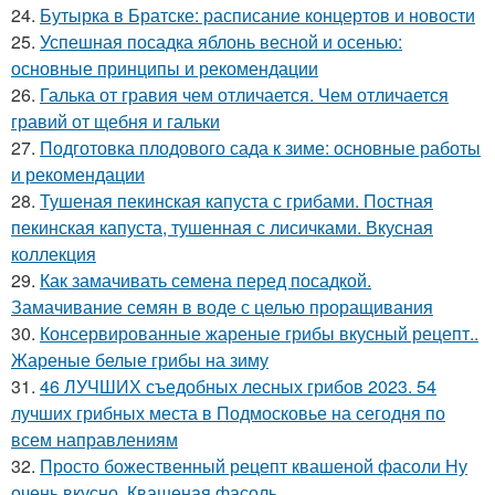
24.
Бутырка в Братске: расписание концертов и новости
25.
Успешная посадка яблонь весной и осенью:
основные принципы и рекомендации
26.
Галька от гравия чем отличается. Чем отличается
гравий от щебня и гальки
27.
Подготовка плодового сада к зиме: основные работы
и рекомендации
28.
Тушеная пекинская капуста с грибами. Постная
пекинская капуста, тушенная с лисичками. Вкусная
коллекция
29.
Как замачивать семена перед посадкой.
Замачивание семян в воде с целью проращивания
30.
Консервированные жареные грибы вкусный рецепт..
Жареные белые грибы на зиму
31.
46 ЛУЧШИХ съедобных лесных грибов 2023. 54
лучших грибных места в Подмосковье на сегодня по
всем направлениям
32.
Просто божественный рецепт квашеной фасоли Ну
очень вкусно. Квашеная фасоль