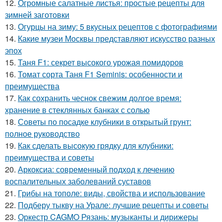
12.
Огромные салатные листья: простые рецепты для
зимней заготовки
13.
Огурцы на зиму: 5 вкусных рецептов с фотографиями
14.
Какие музеи Москвы представляют искусство разных
эпох
15.
Таня F1: секрет высокого урожая помидоров
16.
Томат сорта Таня F1 Seminis: особенности и
преимущества
17.
Как сохранить чеснок свежим долгое время:
хранение в стеклянных банках с солью
18.
Советы по посадке клубники в открытый грунт:
полное руководство
19.
Как сделать высокую грядку для клубники:
преимущества и советы
20.
Аркоксиа: современный подход к лечению
воспалительных заболеваний суставов
21.
Грибы на тополе: виды, свойства и использование
22.
Подберу тыкву на Урале: лучшие рецепты и советы
23.
Оркестр CAGMO Рязань: музыканты и дирижеры