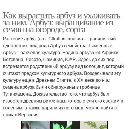
Как вырастить арбуз и ухаживать
за ним. Арбуз: выращивание из
семян на огороде, сорта
Растение арбуз (лат. Citrullus lanatus) – травянистый
однолетник, вид рода Арбуз семейства Тыквенные.
Арбуз – бахчевая культура. Родина арбуза юг Африки –
Ботсвана, Лесото, Намибия, ЮАР. Здесь до сих пор
встречается родственный арбузу вид колоцинт, который
считают предком культурного арбуза. Возделывали эту
культуру еще в Древнем Египте, в XX веке до н.э.:
семена арбуза были обнаружены в гробнице
Тутанхамона. Доказательство того, что арбуз был
известен древним римлянам, которые ели его свежим и
соленым, а также варили из него мед, можно найти в
стихах Вергилия.