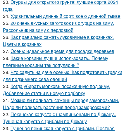
23.
Огурцы для открытого грунта: лучшие сорта 2024
года
24.
Удивительный длинный сорт: все о длинной тыкве
25.
20 очень вкусных заготовок из огурцов на зиму.
Рассольник на зиму с перловкой
26.
Как правильно сажать луковичные в корзинках.
Цветы в корзинах
27.
Осень: идеальное время для посадки деревьев
28.
Какие корзины лучше использовать.. Почему
плетеные корзины так популярны?
29.
Что садить на даче осенью. Как подготовить грядки
для подзимнего сева овощей
30.
Когда убирать морковь посаженную под зиму.
Добавление статьи в новую подборку
31.
Можно ли поливать саженцы перед заморозками.
Надо ли поливать растения перед заморозками?
32.
Пекинская капуста с шампиньонами по Дюкану..
Тушеная капуста с грибами по Дюкану
33.
Тушеная пекинская капуста с грибами. Постная