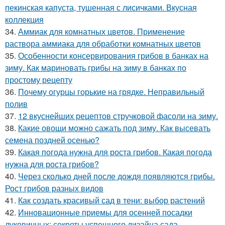
пекинская капуста, тушенная с лисичками. Вкусная
коллекция
34.
Аммиак для комнатных цветов. Применение
раствора аммиака для обработки комнатных цветов
35.
Особенности консервирования грибов в банках на
зиму. Как мариновать грибы на зиму в банках по
простому рецепту
36.
Почему огурцы горькие на грядке. Неправильный
полив
37.
12 вкуснейших рецептов стручковой фасоли на зиму.
38.
Какие овощи можно сажать под зиму. Как высевать
семена поздней осенью?
39.
Какая погода нужна для роста грибов. Какая погода
нужна для роста грибов?
40.
Через сколько дней после дождя появляются грибы.
Рост грибов разных видов
41.
Как создать красивый сад в тени: выбор растений
42.
Инновационные приемы для осенней посадки
луковичных: секреты успешного дизайна сада