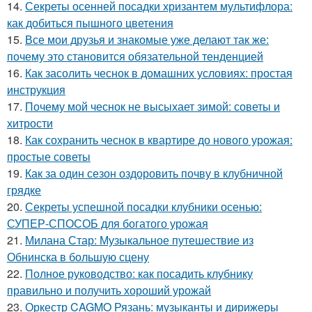
14.
Секреты осенней посадки хризантем мультифлора:
как добиться пышного цветения
15.
Все мои друзья и знакомые уже делают так же:
почему это становится обязательной тенденцией
16.
Как засолить чеснок в домашних условиях: простая
инструкция
17.
Почему мой чеснок не высыхает зимой: советы и
хитрости
18.
Как сохранить чеснок в квартире до нового урожая:
простые советы
19.
Как за один сезон оздоровить почву в клубничной
грядке
20.
Секреты успешной посадки клубники осенью:
СУПЕР-СПОСОБ для богатого урожая
21.
Милана Стар: Музыкальное путешествие из
Обнинска в большую сцену
22.
Полное руководство: как посадить клубнику
правильно и получить хороший урожай
23.
Оркестр CAGMO Рязань: музыканты и дирижеры