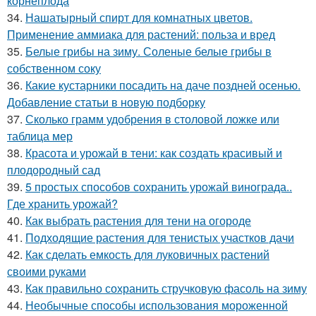
корнеплода
34.
Нашатырный спирт для комнатных цветов.
Применение аммиака для растений: польза и вред
35.
Белые грибы на зиму. Соленые белые грибы в
собственном соку
36.
Какие кустарники посадить на даче поздней осенью.
Добавление статьи в новую подборку
37.
Сколько грамм удобрения в столовой ложке или
таблица мер
38.
Красота и урожай в тени: как создать красивый и
плодородный сад
39.
5 простых способов сохранить урожай винограда..
Где хранить урожай?
40.
Как выбрать растения для тени на огороде
41.
Подходящие растения для тенистых участков дачи
42.
Как сделать емкость для луковичных растений
своими руками
43.
Как правильно сохранить стручковую фасоль на зиму
44.
Необычные способы использования мороженной