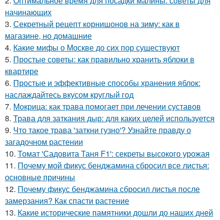
2.
Оптимальное время для посадки малины: советы для
начинающих
3.
Секретный рецепт корнишонов на зиму: как в
магазине, но домашние
4.
Какие мифы о Москве до сих пор существуют
5.
Простые советы: как правильно хранить яблоки в
квартире
6.
Простые и эффективные способы хранения яблок:
наслаждайтесь вкусом круглый год
7.
Мокрица: как трава помогает при лечении суставов
8.
Трава для заткания дыр: для каких целей используется
9.
Что такое трава 'заткни гузно'? Узнайте правду о
загадочном растении
10.
Томат 'Садовита Таня F1': секреты высокого урожая
11.
Почему мой фикус бенджамина сбросил все листья:
основные причины
12.
Почему фикус бенджамина сбросил листья после
замерзания? Как спасти растение
13.
Какие исторические памятники дошли до наших дней