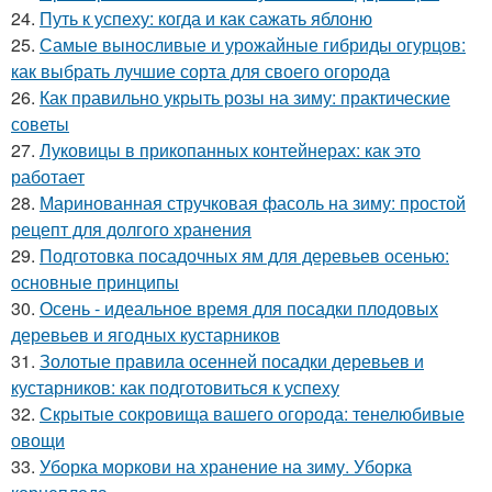
24.
Путь к успеху: когда и как сажать яблоню
25.
Самые выносливые и урожайные гибриды огурцов:
как выбрать лучшие сорта для своего огорода
26.
Как правильно укрыть розы на зиму: практические
советы
27.
Луковицы в прикопанных контейнерах: как это
работает
28.
Маринованная стручковая фасоль на зиму: простой
рецепт для долгого хранения
29.
Подготовка посадочных ям для деревьев осенью:
основные принципы
30.
Осень - идеальное время для посадки плодовых
деревьев и ягодных кустарников
31.
Золотые правила осенней посадки деревьев и
кустарников: как подготовиться к успеху
32.
Скрытые сокровища вашего огорода: тенелюбивые
овощи
33.
Уборка моркови на хранение на зиму. Уборка