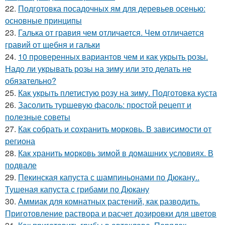
22.
Подготовка посадочных ям для деревьев осенью:
основные принципы
23.
Галька от гравия чем отличается. Чем отличается
гравий от щебня и гальки
24.
10 проверенных вариантов чем и как укрыть розы.
Надо ли укрывать розы на зиму или это делать не
обязательно?
25.
Как укрыть плетистую розу на зиму. Подготовка куста
26.
Засолить туршевую фасоль: простой рецепт и
полезные советы
27.
Как собрать и сохранить морковь. В зависимости от
региона
28.
Как хранить морковь зимой в домашних условиях. В
подвале
29.
Пекинская капуста с шампиньонами по Дюкану..
Тушеная капуста с грибами по Дюкану
30.
Аммиак для комнатных растений, как разводить.
Приготовление раствора и расчет дозировки для цветов