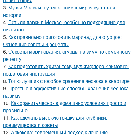
начинающих
3.
Музеи Москвы: путешествие в мир искусства и
истории
4.
Есть ли парки в Москве, особенно подходящие для
пикников
5.
Как правильно приготовить маринад для огурцов:
Основные советы и рецепты
6.
Секреты маринования: огурцы на зиму по семейному
рецепту
7.
Как подготовить хризантему мультифлора к зимовке:
пошаговая инструкция
8.
Топ-5 лучших способов хранения чеснока в квартире
9.
Простые и эффективные способы хранения чеснока
на зиму
10.
Как хранить чеснок в домашних условиях просто и
правильно
11.
Как сделать высокую грядку для клубники:
преимущества и советы
12.
Аркоксиа: современный подход к лечению