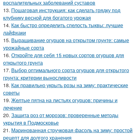
воспалительных заболеваний суставов
13.
Пошаговая инструкция: как сделать грядку под
клубнику весной для богатого урожая
14.
Как быстро определить спелость тыквы: лучшие
лайфхаки
15.
Выращивание огурцов на открытом грунте: самые
урожайные сорта
16.
Откройте для себя 15 новых сортов огурцов для
открытого грунта
17.
Выбор оптимального сорта огурцов для открытого
грунта: критерии выносливости
18.
Как правильно укрыть розы на зиму: практические
советы
19.
Желтые пятна на листьях огурцов: причины и
лечение
20.
Защита роз от морозов: проверенные методы
укрытия в Подмосковье
21.
Маринованная стручковая фасоль на зиму: простой
рецепт для долгого хранения