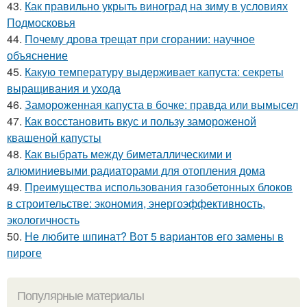
43.
Как правильно укрыть виноград на зиму в условиях
Подмосковья
44.
Почему дрова трещат при сгорании: научное
объяснение
45.
Какую температуру выдерживает капуста: секреты
выращивания и ухода
46.
Замороженная капуста в бочке: правда или вымысел
47.
Как восстановить вкус и пользу замороженой
квашеной капусты
48.
Как выбрать между биметаллическими и
алюминиевыми радиаторами для отопления дома
49.
Преимущества использования газобетонных блоков
в строительстве: экономия, энергоэффективность,
экологичность
50.
Не любите шпинат? Вот 5 вариантов его замены в
пироге
Популярные материалы