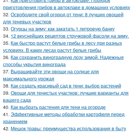
31.
Как приготовить грибы в автоклаве. Порядок
приготовления грибов в автоклаве в домашних условиях
32.
Освободите свой огород от тени: 8 лучших овощей
для теневых участков
33.
Огурцы на зиму: как закатать 1 литровую банку
34.
12 вкуснейших рецептов стручковой фасоли на зиму.
35.
Как быстро растут белые грибы в лесу при разных
условиях. В каких лесах растут белые грибы
36.
Как сохранить виноградную лозу зимой. Надежные
способы укрытия винограда
37.
Выращивайте эти овощи на солнце для
максимального урожая
38.
Как создать красивый сад в тени: выбор растений
39.
Овощи для тенистых участков: лучшие варианты для
вашего сада
40.
Как выбрать растения для тени на огороде
41.
Эффективные методы обработки картофеля перед
хранением
42.
Мешок травы: преимущества использования в быту