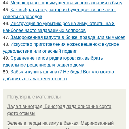
44.
Мешок травы: преимущества использования в быту
45.
Как выбрать розу, которая будет цвести все лето:
советы садоводов
46.
Инструкция по укрытию роз на зиму: ответы на 8
наиболее часто задаваемых вопросов
47.
Замороженная капуста в бочке: правда или вымысел
48.
Искусство приготовления ножек вешенок: вкусное
удовольствие или опасный подвиг
49.
Сравнение типов радиаторов: как выбрать
идеальное решение для вашего дома
50.
Забыли купить шпинат? Не беда! Вот что можно
добавить в салат вместо него
Популярные материалы
Лада т виноград. Виноград лада описание сорта
фото отзывы
Зеленые перцы на зиму в банках. Маринованный