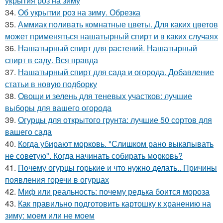
укрытия роз на зиму
34.
Об укрытии роз на зиму. Обрезка
35.
Аммиак поливать комнатные цветы. Для каких цветов
может применяться нашатырный спирт и в каких случаях
36.
Нашатырный спирт для растений. Нашатырный
спирт в саду. Вся правда
37.
Нашатырный спирт для сада и огорода. Добавление
статьи в новую подборку
38.
Овощи и зелень для теневых участков: лучшие
выборы для вашего огорода
39.
Огурцы для открытого грунта: лучшие 50 сортов для
вашего сада
40.
Когда убирают морковь. "Слишком рано выкапывать
не советую". Когда начинать собирать морковь?
41.
Почему огурцы горькие и что нужно делать.. Причины
появления горечи в огурцах
42.
Миф или реальность: почему редька боится мороза
43.
Как правильно подготовить картошку к хранению на
зиму: моем или не моем