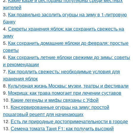
2.
Какие кафе и рестораны популярны среди местных
жителей
3.
Как правильно засолить огурцы на зиму в 1-литровую
банку
4.
Секреты хранения яблок: как сохранить свежесть на
зиму
5.
Как сохранить домашние яблоки до февраля: простые
советы
6.
Как сохранить летние яблоки свежими до зимы: советы
и рекомендации
7.
Как продлить свежесть: необходимые условия для
хранения яблок
8.
Культурная жизнь Москвы: музеи, театры и фестивали
9.
Мокрица: как трава помогает при лечении суставов
10.
Какие легенды и мифы связаны с Уфой
11.
Консервированные огурцы на зиму: простой
пошаговый рецепт для начинающих
12.
Есть ли природные достопримечательности в городе
13.
Семена томата Таня F1: как получить высокий