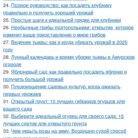
24.
Полное руководство: как посадить клубнику
правильно и получить хороший урожай
25.
Простые шаги к идеальной грядке для клубники
26.
Необычные грибы подтопольники: открытие, которое
изменит ваше представление о мире грибов
27.
Ведение тыквы: как и когда убирать урожай в 2025
году
28.
Лунный календарь и время уборки тыквы в Амурском
огороде
29.
Яблоневый сад: как правильно посадить яблоню и
получить большой урожай
30.
Плодоношение садовых культур: когда ожидать
первых урожаев
31.
Открытый грунт: 10 лучших гибридов огурцов для
вашего сада
32.
Выберите идеальный огурец для своего сада: 15
лучших сортов для открытого грунта
33.
Чем укрыть розы на зиму. Воздушно-сухой способ