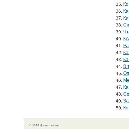
35.
Ко
36.
Ка
37.
Ка
38.
Сп
39.
Чт
40.
КА
41.
Ра
42.
Ка
43.
Ка
44.
В 
45.
Оп
46.
Ме
47.
Ка
48.
Се
49.
За
50.
Ко
© 2026 Дачная жизнь