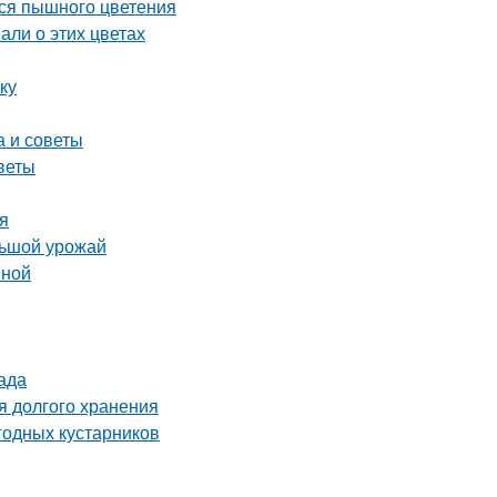
ься пышного цветения
али о этих цветах
ку
а и советы
веты
ия
льшой урожай
вной
ада
я долгого хранения
годных кустарников