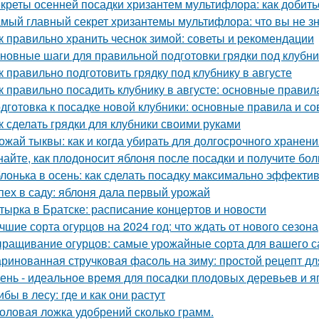
креты осенней посадки хризантем мультифлора: как добит
мый главный секрет хризантемы мультифлора: что вы не зн
к правильно хранить чеснок зимой: советы и рекомендации
новные шаги для правильной подготовки грядки под клубни
к правильно подготовить грядку под клубнику в августе
к правильно посадить клубнику в августе: основные правил
дготовка к посадке новой клубники: основные правила и со
к сделать грядки для клубники своими руками
ожай тыквы: как и когда убирать для долгосрочного хранен
найте, как плодоносит яблоня после посадки и получите бо
лонька в осень: как сделать посадку максимально эффекти
пех в саду: яблоня дала первый урожай
тырка в Братске: расписание концертов и новости
чшие сорта огурцов на 2024 год: что ждать от нового сезона
ращивание огурцов: самые урожайные сорта для вашего с
ринованная стручковая фасоль на зиму: простой рецепт дл
ень - идеальное время для посадки плодовых деревьев и я
ибы в лесу: где и как они растут
оловая ложка удобрений сколько грамм.