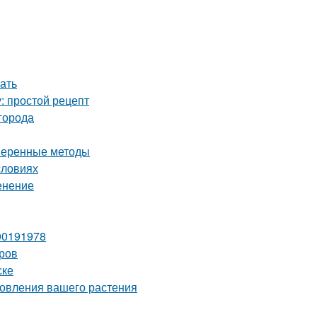
ать
: простой рецепт
города
оверенные методы
словиях
енение
00191978
оров
ске
новления вашего растения