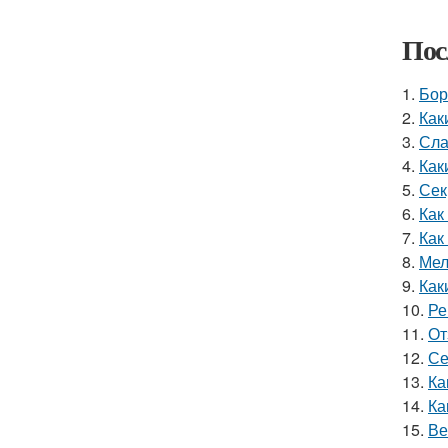
Пос
1.
Бор
2.
Как
3.
Сла
4.
Как
5.
Сек
6.
Как
7.
Как
8.
Мел
9.
Как
10.
Ре
11.
От
12.
Се
13.
Ка
14.
Ка
15.
Ве