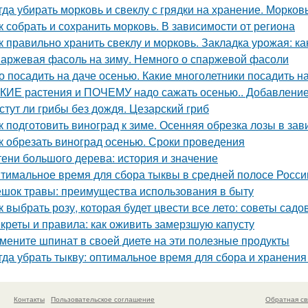
гда убирать морковь и свеклу с грядки на хранение. Морков
к собрать и сохранить морковь. В зависимости от региона
к правильно хранить свеклу и морковь. Закладка урожая: ка
аржевая фасоль на зиму. Немного о спаржевой фасоли
о посадить на даче осенью. Какие многолетники посадить 
КИЕ растения и ПОЧЕМУ надо сажать осенью.. Добавление 
стут ли грибы без дождя. Цезарский гриб
к подготовить виноград к зиме. Осенняя обрезка лозы в за
к обрезать виноград осенью. Сроки проведения
тени большого дерева: история и значение
тимальное время для сбора тыквы в средней полосе России:
шок травы: преимущества использования в быту
к выбрать розу, которая будет цвести все лето: советы садо
креты и правила: как оживить замерзшую капусту
мените шпинат в своей диете на эти полезные продукты
гда убрать тыкву: оптимальное время для сбора и хранени
Контакты
Пользовательское соглашение
Обратная св