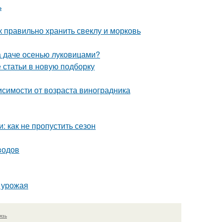
ь
к правильно хранить свеклу и морковь
на даче осенью луковицами?
статьи в новую подборку
висимости от возраста виноградника
 как не пропустить сезон
водов
я урожая
язь