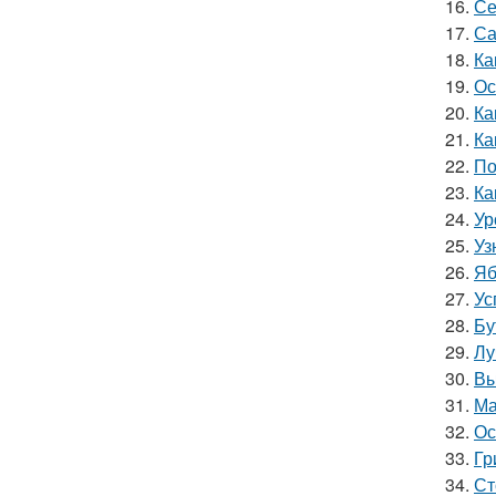
16.
Се
17.
Са
18.
Ка
19.
Ос
20.
Ка
21.
Ка
22.
По
23.
Ка
24.
Ур
25.
Уз
26.
Яб
27.
Ус
28.
Бу
29.
Лу
30.
Вы
31.
Ма
32.
Ос
33.
Гр
34.
Ст