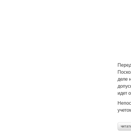
Перед
Поско
деле 
допус
идет 
Непос
учето
читат