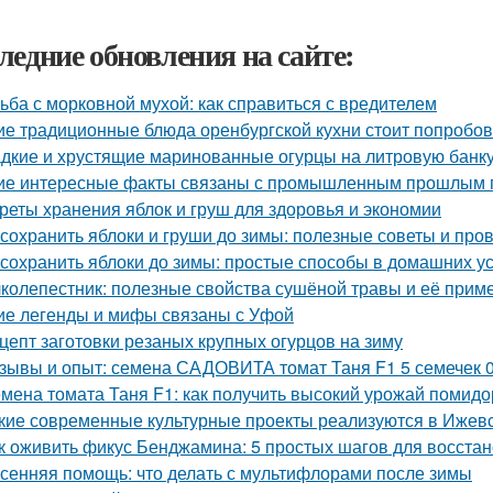
ледние обновления на сайте:
ьба с морковной мухой: как справиться с вредителем
ие традиционные блюда оренбургской кухни стоит попробов
дкие и хрустящие маринованные огурцы на литровую банку
ие интересные факты связаны с промышленным прошлым 
реты хранения яблок и груш для здоровья и экономии
 сохранить яблоки и груши до зимы: полезные советы и пр
 сохранить яблоки до зимы: простые способы в домашних у
колепестник: полезные свойства сушёной травы и её прим
ие легенды и мифы связаны с Уфой
цепт заготовки резаных крупных огурцов на зиму
зывы и опыт: семена САДОВИТА томат Таня F1 5 семечек 
мена томата Таня F1: как получить высокий урожай помид
кие современные культурные проекты реализуются в Ижев
к оживить фикус Бенджамина: 5 простых шагов для восста
сенняя помощь: что делать с мультифлорами после зимы