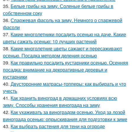
35.
Белые грибы на зиму. Соленые белые грибы в
собственном соку
36.
Спаржевая фасоль на зиму. Немного о спаржевой
фасоли
37.
Какие многолетники посадить осенью на даче. Какие
цветы сажать осенью: 10 лучших растений
38.
Какие многолетние цветы сажают и пересаживают
осенью. Посадка методом деления осенью
39.
Как правильно посадить кустарники осенью. Осенняя
посадка: внимание на декоративные деревья и
кустарники
40.
Двусторонние матрасы-топперы: как выбирать и что
учесть
41.
Как хранить виноград в домашних условиях всю
зиму. Способы хранения винограда на зиму
42.
Как ухаживать за виноградом осенью. Уход за лозой
винограда осенью: опрыскивания для подготовки к зиме
43.
Как выбрать растения для тени на огороде