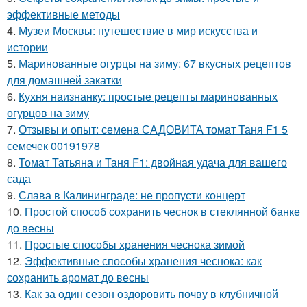
эффективные методы
4.
Музеи Москвы: путешествие в мир искусства и
истории
5.
Маринованные огурцы на зиму: 67 вкусных рецептов
для домашней закатки
6.
Кухня наизнанку: простые рецепты маринованных
огурцов на зиму
7.
Отзывы и опыт: семена САДОВИТА томат Таня F1 5
семечек 00191978
8.
Томат Татьяна и Таня F1: двойная удача для вашего
сада
9.
Слава в Калининграде: не пропусти концерт
10.
Простой способ сохранить чеснок в стеклянной банке
до весны
11.
Простые способы хранения чеснока зимой
12.
Эффективные способы хранения чеснока: как
сохранить аромат до весны
13.
Как за один сезон оздоровить почву в клубничной