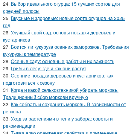
24.
Выбор идеального огурца: 15 лучших сортов для
средней полосы
25.
Вкусные и здоровые: новые сорта огурцов на 2025
год
26.
Улучшай свой сад: основы посадки деревьев и
кустарников
27.
Боится ли кукуруза осенних заморозков. Требования
кукурузы к температуре
28.
Осень в саду: основные работы и их важность
29.
Грибы в лесу: где и как они растут
30.
Осенние посадки деревьев и кустарников: как
подготовиться к сезону
31.
Когда и какой сельхозтехникой убирать морковь.
Традиционный сбор моркови вручную
32.
Как собрать и сохранить морковь. В зависимости от
региона
33.
Уход за растениями в тени у забора: советы и
рекомендации
34.
Тыква ярко оранжевая: свойства и применение