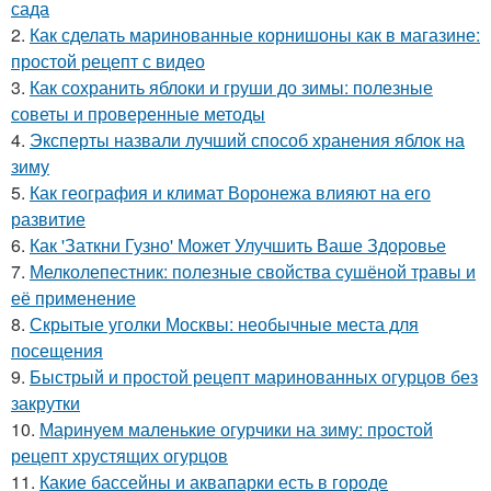
сада
2.
Как сделать маринованные корнишоны как в магазине:
простой рецепт с видео
3.
Как сохранить яблоки и груши до зимы: полезные
советы и проверенные методы
4.
Эксперты назвали лучший способ хранения яблок на
зиму
5.
Как география и климат Воронежа влияют на его
развитие
6.
Как 'Заткни Гузно' Может Улучшить Ваше Здоровье
7.
Мелколепестник: полезные свойства сушёной травы и
её применение
8.
Скрытые уголки Москвы: необычные места для
посещения
9.
Быстрый и простой рецепт маринованных огурцов без
закрутки
10.
Маринуем маленькие огурчики на зиму: простой
рецепт хрустящих огурцов
11.
Какие бассейны и аквапарки есть в городе