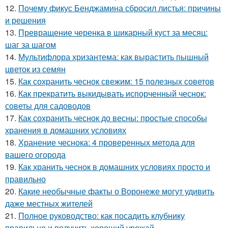
12.
Почему фикус Бенджамина сбросил листья: причины
и решения
13.
Превращение черенка в шикарный куст за месяц:
шаг за шагом
14.
Мультифлора хризантема: как вырастить пышный
цветок из семян
15.
Как сохранить чеснок свежим: 15 полезных советов
16.
Как прекратить выкидывать испорченный чеснок:
советы для садоводов
17.
Как сохранить чеснок до весны: простые способы
хранения в домашних условиях
18.
Хранение чеснока: 4 проверенных метода для
вашего огорода
19.
Как хранить чеснок в домашних условиях просто и
правильно
20.
Какие необычные факты о Воронеже могут удивить
даже местных жителей
21.
Полное руководство: как посадить клубнику
правильно и получить хороший урожай