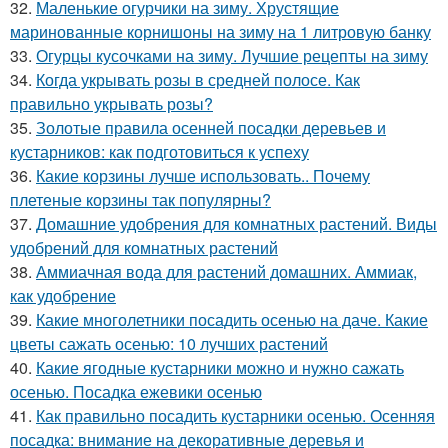
32.
Маленькие огурчики на зиму. Хрустящие
маринованные корнишоны на зиму на 1 литровую банку
33.
Огурцы кусочками на зиму. Лучшие рецепты на зиму
34.
Когда укрывать розы в средней полосе. Как
правильно укрывать розы?
35.
Золотые правила осенней посадки деревьев и
кустарников: как подготовиться к успеху
36.
Какие корзины лучше использовать.. Почему
плетеные корзины так популярны?
37.
Домашние удобрения для комнатных растений. Виды
удобрений для комнатных растений
38.
Аммиачная вода для растений домашних. Аммиак,
как удобрение
39.
Какие многолетники посадить осенью на даче. Какие
цветы сажать осенью: 10 лучших растений
40.
Какие ягодные кустарники можно и нужно сажать
осенью. Посадка ежевики осенью
41.
Как правильно посадить кустарники осенью. Осенняя
посадка: внимание на декоративные деревья и