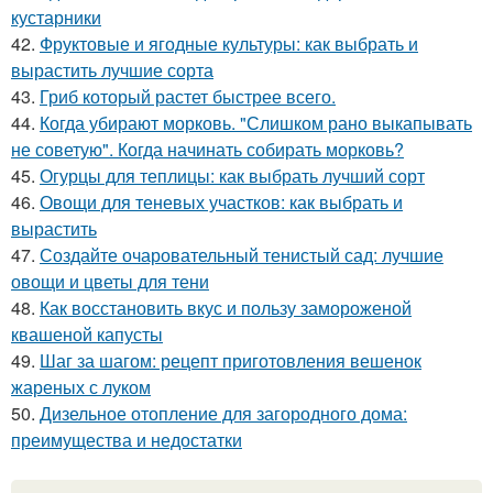
кустарники
42.
Фруктовые и ягодные культуры: как выбрать и
вырастить лучшие сорта
43.
Гриб который растет быстрее всего.
44.
Когда убирают морковь. "Слишком рано выкапывать
не советую". Когда начинать собирать морковь?
45.
Огурцы для теплицы: как выбрать лучший сорт
46.
Овощи для теневых участков: как выбрать и
вырастить
47.
Создайте очаровательный тенистый сад: лучшие
овощи и цветы для тени
48.
Как восстановить вкус и пользу замороженой
квашеной капусты
49.
Шаг за шагом: рецепт приготовления вешенок
жареных с луком
50.
Дизельное отопление для загородного дома:
преимущества и недостатки