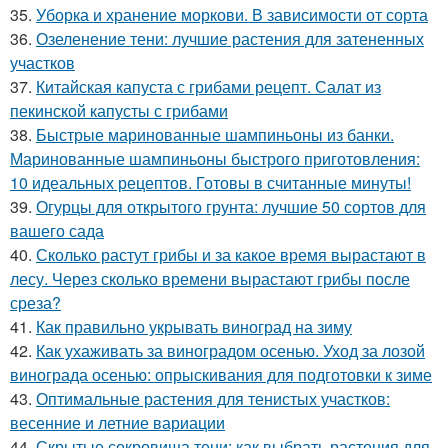
35.
Уборка и хранение моркови. В зависимости от сорта
36.
Озеленение тени: лучшие растения для затененных
участков
37.
Китайская капуста с грибами рецепт. Салат из
пекинской капусты с грибами
38.
Быстрые маринованные шампиньоны из банки.
Маринованные шампиньоны быстрого приготовления:
10 идеальных рецептов. Готовы в считанные минуты!
39.
Огурцы для открытого грунта: лучшие 50 сортов для
вашего сада
40.
Сколько растут грибы и за какое время вырастают в
лесу. Через сколько времени вырастают грибы после
среза?
41.
Как правильно укрывать виноград на зиму
42.
Как ухаживать за виноградом осенью. Уход за лозой
винограда осенью: опрыскивания для подготовки к зиме
43.
Оптимальные растения для тенистых участков:
весенние и летние вариации
44.
Скрытые сокровища тени: как выбрать растения для