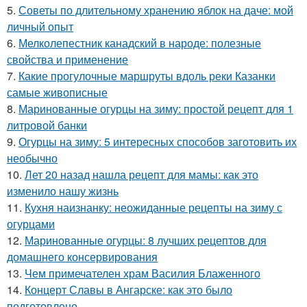
5.
Советы по длительному хранению яблок на даче: мой
личный опыт
6.
Мелколепестник канадский в народе: полезные
свойства и применение
7.
Какие прогулочные маршруты вдоль реки Казанки
самые живописные
8.
Маринованные огурцы на зиму: простой рецепт для 1
литровой банки
9.
Огурцы на зиму: 5 интересных способов заготовить их
необычно
10.
Лет 20 назад нашла рецепт для мамы: как это
изменило нашу жизнь
11.
Кухня наизнанку: неожиданные рецепты на зиму с
огурцами
12.
Маринованные огурцы: 8 лучших рецептов для
домашнего консервирования
13.
Чем примечателен храм Василия Блаженного
14.
Концерт Славы в Ангарске: как это было
подготовлено