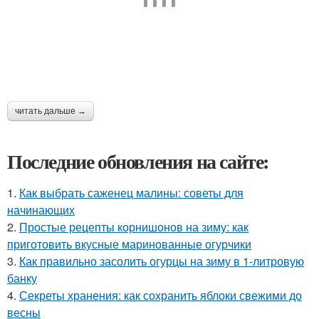
читать дальше →
Последние обновления на сайте:
1.
Как выбрать саженец малины: советы для
начинающих
2.
Простые рецепты корнишонов на зиму: как
приготовить вкусные маринованные огурчики
3.
Как правильно засолить огурцы на зиму в 1-литровую
банку
4.
Секреты хранения: как сохранить яблоки свежими до
весны