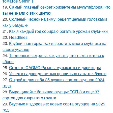
томатов Seminis
19.
Самый главный секрет хризантемы мультифлора: что
вы не знали о этих цветах
20.
Соленый чеснок на зиму: рецепт целыми головками
как у бабушки
21.
Как я каждый год собираю богатые урожаи клубники
22.
Headlines:
23.
Клубничная горка: как вырастить много клубники на
своем участке
24.
Тыквенные секреты: как узнать, что тыква готова к
сборе
25.
Оркестр CAGMO Рязань: музыканты и дирижеры
26.
Успех в садоводстве: как правильно сажать яблоню
27.
Откройте для себя 25 лучших сортов огурцов 2024
года
28.
Выращивайте большие огурцы: ТОП-3 и еще 37
сортов для открытого грунта
29.
Вкусные и здоровые: новые сорта огурцов на 2025
год