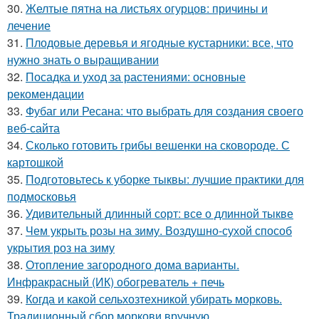
30.
Желтые пятна на листьях огурцов: причины и
лечение
31.
Плодовые деревья и ягодные кустарники: все, что
нужно знать о выращивании
32.
Посадка и уход за растениями: основные
рекомендации
33.
Фубаг или Ресана: что выбрать для создания своего
веб-сайта
34.
Сколько готовить грибы вешенки на сковороде. С
картошкой
35.
Подготовьтесь к уборке тыквы: лучшие практики для
подмосковья
36.
Удивительный длинный сорт: все о длинной тыкве
37.
Чем укрыть розы на зиму. Воздушно-сухой способ
укрытия роз на зиму
38.
Отопление загородного дома варианты.
Инфракрасный (ИК) обогреватель + печь
39.
Когда и какой сельхозтехникой убирать морковь.
Традиционный сбор моркови вручную