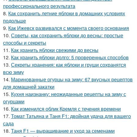
профессионального результата
8.
Как сохранить летние яблоки в домашних условиях
подольше
9.
Как Ижевск развивался с момента своего основания
10.
Советы, как сохранить яблоки до весны: простые
способы и секреты
11.
Как хранить яблоки свежими до весны
12.
Как хранить яблоки долго: 5 проверенных способов
13.
Секреты хранения: как яблоки и груши сохранятся
всю зиму
14.
Маринованные огурцы на зиму: 67 вкусных рецептов
для домашней закатки
15.
Кухня наизнанку: неожиданные рецепты на зиму с
огурцами
16.
Как изменился облик Кремля с течения времени
17.
Томат Татьяна и Таня F1: двойная удача для вашего
сада
18.
Таня F1 — выращивание и уход за семенами