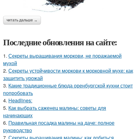
читать дальше →
Последние обновления на сайте:
1.
Секреты выращивания моркови, не поражаемой
мухой
2.
Секреты устойчивости моркови к морковной мухе: как
защитить урожай
3.
Какие традиционные блюда оренбургской кухни стоит
попробовать
4.
Headlines:
5.
Как выбрать саженец малины: советы для
начинающих
6.
Правильная посадка малины на даче: полное
руководство
7.
Секреты выращивания малины: как добиться