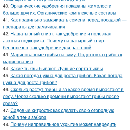
40.
Органические удобрения показаны жимолости
больше других. Органические комплексные составы
41.
Как правильно замачивать семена перед посадкой —
препараты для замачивания
42.
Нашатырный спирт, как удобрение и полезная
азотная подкормка. Почему нашатырный спирт
бесполезен, как удобрение для растений
43.
Маринованные грибы на зиму. Подготовка грибов к
маринованию
44.
Какие тыквы бывают. Лучшие сорта тыквы
45.
Какая погода нужна для роста грибов. Какая погода
нужна для роста грибов?
46.
Сколько растут грибы и за какое время вырастают в
лесу. Через сколько времени вырастают грибы после
среза?
47.
Садовые хитрости: как сделать свою огородную
зоной в тени забора
48.
Почему неправильное укрытие может навредить