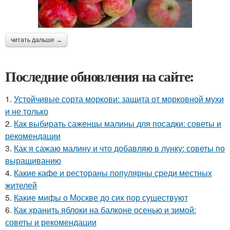
читать дальше →
Последние обновления на сайте:
1.
Устойчивые сорта моркови: защита от морковной мухи
и не только
2.
Как выбирать саженцы малины для посадки: советы и
рекомендации
3.
Как я сажаю малину и что добавляю в лунку: советы по
выращиванию
4.
Какие кафе и рестораны популярны среди местных
жителей
5.
Какие мифы о Москве до сих пор существуют
6.
Как хранить яблоки на балконе осенью и зимой:
советы и рекомендации