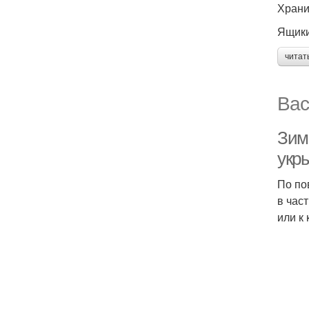
Храни
Ящики
читат
Вас
Зим
укр
По по
в час
или к