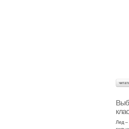
читат
Выб
кла
Лед –
сильн