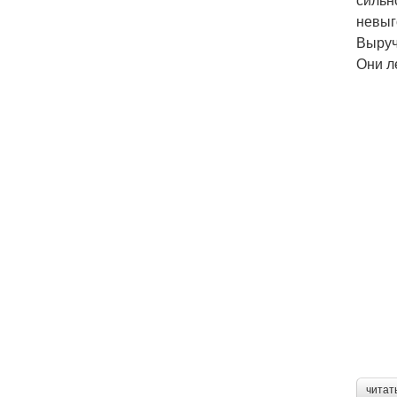
невыг
Выруч
Они л
читат