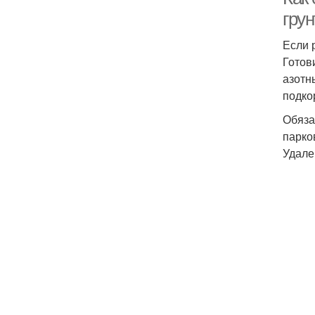
грун
Если 
Готов
азотн
подко
Обяза
парко
Удале