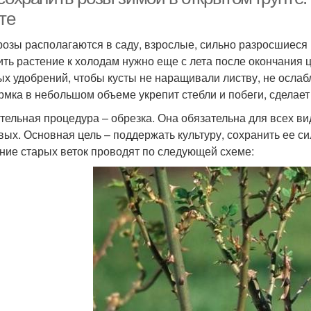
те
розы располагаются в саду, взрослые, сильно разросшиеся к
ить растение к холодам нужно еще с лета после окончания 
ых удобрений, чтобы кусты не наращивали листву, не ослаб
рмка в небольшом объеме укрепит стебли и побеги, сделае
тельная процедура – обрезка. Она обязательна для всех ви
вых. Основная цель – поддержать культуру, сохранить ее си
ние старых веток проводят по следующей схеме: