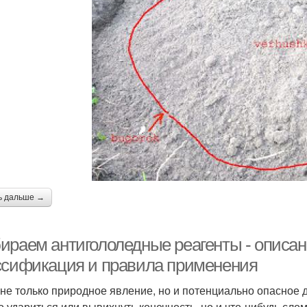
ь дальше →
ираем антигололедные реагенты - описан
ссификация и правила применения
 не только природное явление, но и потенциально опасное 
о удариться или вывихнуть конечность, но и что-нибудь слом