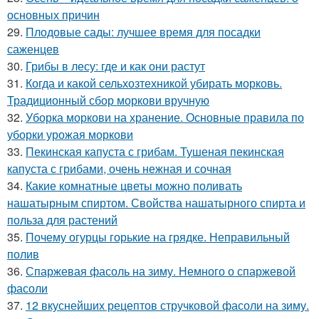
основных причин
29.
Плодовые сады: лучшее время для посадки
саженцев
30.
Грибы в лесу: где и как они растут
31.
Когда и какой сельхозтехникой убирать морковь.
Традиционный сбор моркови вручную
32.
Уборка моркови на хранение. Основные правила по
уборки урожая моркови
33.
Пекинская капуста с грибам. Тушеная пекинская
капуста с грибами, очень нежная и сочная
34.
Какие комнатные цветы можно поливать
нашатырным спиртом. Свойства нашатырного спирта и
польза для растений
35.
Почему огурцы горькие на грядке. Неправильный
полив
36.
Спаржевая фасоль на зиму. Немного о спаржевой
фасоли
37.
12 вкуснейших рецептов стручковой фасоли на зиму.