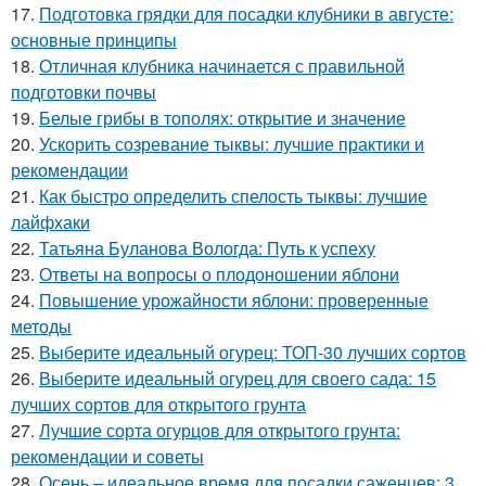
17.
Подготовка грядки для посадки клубники в августе:
основные принципы
18.
Отличная клубника начинается с правильной
подготовки почвы
19.
Белые грибы в тополях: открытие и значение
20.
Ускорить созревание тыквы: лучшие практики и
рекомендации
21.
Как быстро определить спелость тыквы: лучшие
лайфхаки
22.
Татьяна Буланова Вологда: Путь к успеху
23.
Ответы на вопросы о плодоношении яблони
24.
Повышение урожайности яблони: проверенные
методы
25.
Выберите идеальный огурец: ТОП-30 лучших сортов
26.
Выберите идеальный огурец для своего сада: 15
лучших сортов для открытого грунта
27.
Лучшие сорта огурцов для открытого грунта:
рекомендации и советы
28.
Осень – идеальное время для посадки саженцев: 3