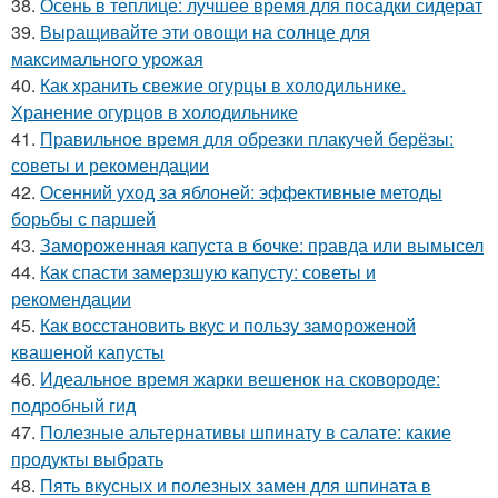
38.
Осень в теплице: лучшее время для посадки сидерат
39.
Выращивайте эти овощи на солнце для
максимального урожая
40.
Как хранить свежие огурцы в холодильнике.
Хранение огурцов в холодильнике
41.
Правильное время для обрезки плакучей берёзы:
советы и рекомендации
42.
Осенний уход за яблоней: эффективные методы
борьбы с паршей
43.
Замороженная капуста в бочке: правда или вымысел
44.
Как спасти замерзшую капусту: советы и
рекомендации
45.
Как восстановить вкус и пользу замороженой
квашеной капусты
46.
Идеальное время жарки вешенок на сковороде:
подробный гид
47.
Полезные альтернативы шпинату в салате: какие
продукты выбрать
48.
Пять вкусных и полезных замен для шпината в