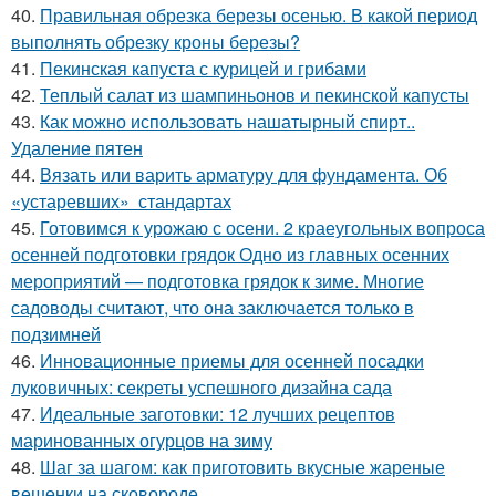
40.
Правильная обрезка березы осенью. В какой период
выполнять обрезку кроны березы?
41.
Пекинская капуста с курицей и грибами
42.
Теплый салат из шампиньонов и пекинской капусты
43.
Как можно использовать нашатырный спирт..
Удаление пятен
44.
Вязать или варить арматуру для фундамента. Об
«устаревших» стандартах
45.
Готовимся к урожаю с осени. 2 краеугольных вопроса
осенней подготовки грядок Одно из главных осенних
мероприятий — подготовка грядок к зиме. Многие
садоводы считают, что она заключается только в
подзимней
46.
Инновационные приемы для осенней посадки
луковичных: секреты успешного дизайна сада
47.
Идеальные заготовки: 12 лучших рецептов
маринованных огурцов на зиму
48.
Шаг за шагом: как приготовить вкусные жареные
вешенки на сковороде