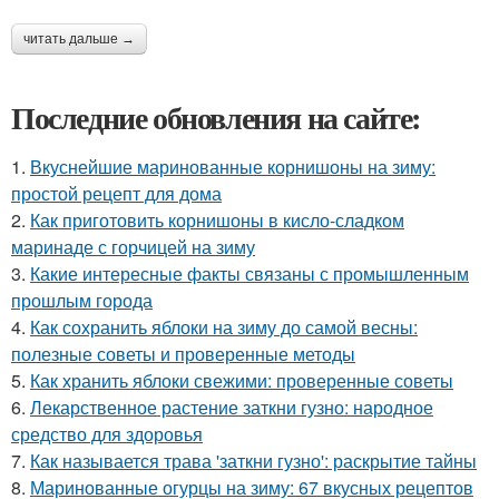
читать дальше →
Последние обновления на сайте:
1.
Вкуснейшие маринованные корнишоны на зиму:
простой рецепт для дома
2.
Как приготовить корнишоны в кисло-сладком
маринаде с горчицей на зиму
3.
Какие интересные факты связаны с промышленным
прошлым города
4.
Как сохранить яблоки на зиму до самой весны:
полезные советы и проверенные методы
5.
Как хранить яблоки свежими: проверенные советы
6.
Лекарственное растение заткни гузно: народное
средство для здоровья
7.
Как называется трава 'заткни гузно': раскрытие тайны
8.
Маринованные огурцы на зиму: 67 вкусных рецептов