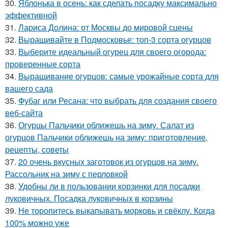
30.
Яблонька в осень: как сделать посадку максимально
эффективной
31.
Лариса Долина: от Москвы до мировой сцены
32.
Выращивайте в Подмосковье: топ-3 сорта огурцов
33.
Выберите идеальный огурец для своего огорода:
проверенные сорта
34.
Выращивание огурцов: самые урожайные сорта для
вашего сада
35.
Фубаг или Ресана: что выбрать для создания своего
веб-сайта
36.
Огурцы Пальчики оближешь на зиму. Салат из
огурцов Пальчики оближешь на зиму: приготовление,
рецепты, советы
37.
20 очень вкусных заготовок из огурцов на зиму.
Рассольник на зиму с перловкой
38.
Удобны ли в пользовании корзинки для посадки
луковичных. Посадка луковичных в корзины
39.
Не торопитесь выкапывать морковь и свёклу. Когда
100% можно уже