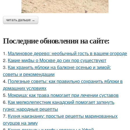
читать дальше →
Последние обновления на сайте:
1.
Малиновое дерево: необычный гость в вашем огороде
2.
Какие мифы о Москве до сих пор существуют
3.
Как хранить яблоки на балконе осенью и зимой:
советы и рекомендации
4.
Полезные советы: как правильно сохранить яблоки в
домашних условиях
5.
Мокрица: как трава помогает при лечении суставов
6.
Как мелколепестник канадский помогает заткнуть
гузно: народные рецепты
7.
Кухня наизнанку: простые рецепты маринованных
огурцов на зиму
8.
Какие легенды и мифы связаны с Уфой