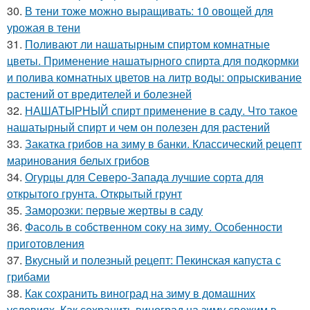
30.
В тени тоже можно выращивать: 10 овощей для
урожая в тени
31.
Поливают ли нашатырным спиртом комнатные
цветы. Применение нашатырного спирта для подкормки
и полива комнатных цветов на литр воды: опрыскивание
растений от вредителей и болезней
32.
НАШАТЫРНЫЙ спирт применение в саду. Что такое
нашатырный спирт и чем он полезен для растений
33.
Закатка грибов на зиму в банки. Классический рецепт
маринования белых грибов
34.
Огурцы для Северо-Запада лучшие сорта для
открытого грунта. Открытый грунт
35.
Заморозки: первые жертвы в саду
36.
Фасоль в собственном соку на зиму. Особенности
приготовления
37.
Вкусный и полезный рецепт: Пекинская капуста с
грибами
38.
Как сохранить виноград на зиму в домашних
условиях. Как сохранить виноград на зиму свежим в