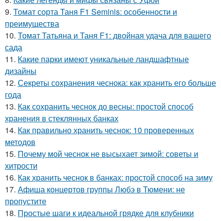
9.
Томат сорта Таня F1 Seminis: особенности и
преимущества
10.
Томат Татьяна и Таня F1: двойная удача для вашего
сада
11.
Какие парки имеют уникальные ландшафтные
дизайны
12.
Секреты сохранения чеснока: как хранить его больше
года
13.
Как сохранить чеснок до весны: простой способ
хранения в стеклянных банках
14.
Как правильно хранить чеснок: 10 проверенных
методов
15.
Почему мой чеснок не высыхает зимой: советы и
хитрости
16.
Как хранить чеснок в банках: простой способ на зиму
17.
Афиша концертов группы Любэ в Тюмени: не
пропустите
18.
Простые шаги к идеальной грядке для клубники