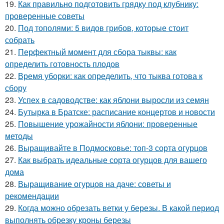
19.
Как правильно подготовить грядку под клубнику:
проверенные советы
20.
Под тополями: 5 видов грибов, которые стоит
собрать
21.
Перфектный момент для сбора тыквы: как
определить готовность плодов
22.
Время уборки: как определить, что тыква готова к
сбору
23.
Успех в садоводстве: как яблони выросли из семян
24.
Бутырка в Братске: расписание концертов и новости
25.
Повышение урожайности яблони: проверенные
методы
26.
Выращивайте в Подмосковье: топ-3 сорта огурцов
27.
Как выбрать идеальные сорта огурцов для вашего
дома
28.
Выращивание огурцов на даче: советы и
рекомендации
29.
Когда можно обрезать ветки у березы. В какой период
выполнять обрезку кроны березы