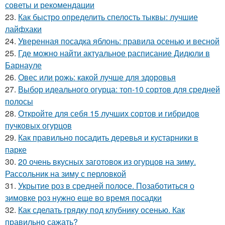
советы и рекомендации
23.
Как быстро определить спелость тыквы: лучшие
лайфхаки
24.
Уверенная посадка яблонь: правила осенью и весной
25.
Где можно найти актуальное расписание Дидюли в
Барнауле
26.
Овес или рожь: какой лучше для здоровья
27.
Выбор идеального огурца: топ-10 сортов для средней
полосы
28.
Откройте для себя 15 лучших сортов и гибридов
пучковых огурцов
29.
Как правильно посадить деревья и кустарники в
парке
30.
20 очень вкусных заготовок из огурцов на зиму.
Рассольник на зиму с перловкой
31.
Укрытие роз в средней полосе. Позаботиться о
зимовке роз нужно еще во время посадки
32.
Как сделать грядку под клубнику осенью. Как
правильно сажать?