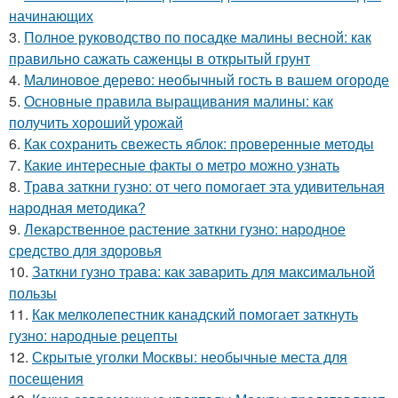
начинающих
3.
Полное руководство по посадке малины весной: как
правильно сажать саженцы в открытый грунт
4.
Малиновое дерево: необычный гость в вашем огороде
5.
Основные правила выращивания малины: как
получить хороший урожай
6.
Как сохранить свежесть яблок: проверенные методы
7.
Какие интересные факты о метро можно узнать
8.
Трава заткни гузно: от чего помогает эта удивительная
народная методика?
9.
Лекарственное растение заткни гузно: народное
средство для здоровья
10.
Заткни гузно трава: как заварить для максимальной
пользы
11.
Как мелколепестник канадский помогает заткнуть
гузно: народные рецепты
12.
Скрытые уголки Москвы: необычные места для
посещения