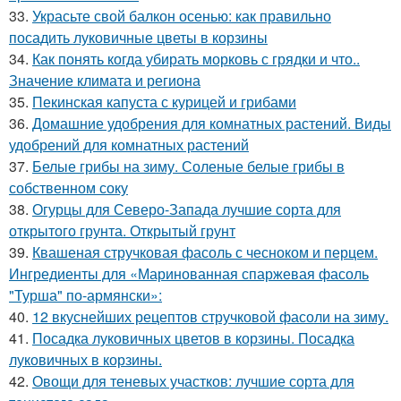
33.
Украсьте свой балкон осенью: как правильно
посадить луковичные цветы в корзины
34.
Как понять когда убирать морковь с грядки и что..
Значение климата и региона
35.
Пекинская капуста с курицей и грибами
36.
Домашние удобрения для комнатных растений. Виды
удобрений для комнатных растений
37.
Белые грибы на зиму. Соленые белые грибы в
собственном соку
38.
Огурцы для Северо-Запада лучшие сорта для
открытого грунта. Открытый грунт
39.
Квашеная стручковая фасоль с чесноком и перцем.
Ингредиенты для «Маринованная спаржевая фасоль
"Турша" по-армянски»:
40.
12 вкуснейших рецептов стручковой фасоли на зиму.
41.
Посадка луковичных цветов в корзины. Посадка
луковичных в корзины.
42.
Овощи для теневых участков: лучшие сорта для