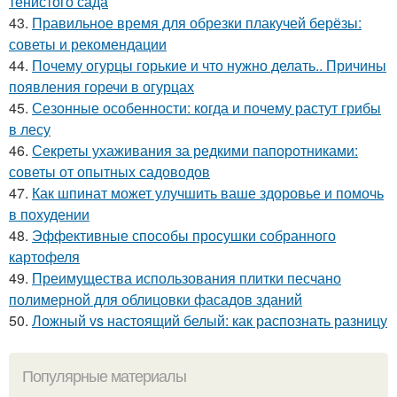
тенистого сада
43.
Правильное время для обрезки плакучей берёзы:
советы и рекомендации
44.
Почему огурцы горькие и что нужно делать.. Причины
появления горечи в огурцах
45.
Сезонные особенности: когда и почему растут грибы
в лесу
46.
Секреты ухаживания за редкими папоротниками:
советы от опытных садоводов
47.
Как шпинат может улучшить ваше здоровье и помочь
в похудении
48.
Эффективные способы просушки собранного
картофеля
49.
Преимущества использования плитки песчано
полимерной для облицовки фасадов зданий
50.
Ложный vs настоящий белый: как распознать разницу
Популярные материалы