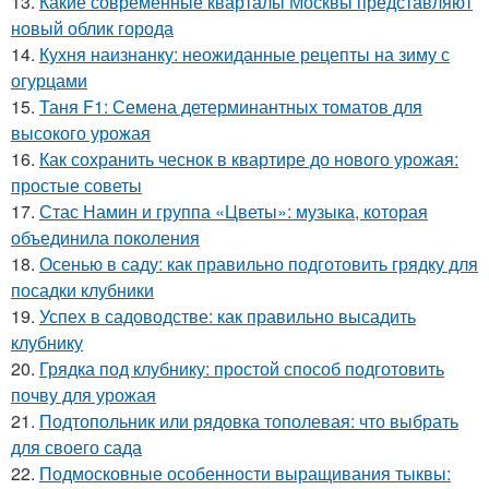
13.
Какие современные кварталы Москвы представляют
новый облик города
14.
Кухня наизнанку: неожиданные рецепты на зиму с
огурцами
15.
Таня F1: Семена детерминантных томатов для
высокого урожая
16.
Как сохранить чеснок в квартире до нового урожая:
простые советы
17.
Стас Намин и группа «Цветы»: музыка, которая
объединила поколения
18.
Осенью в саду: как правильно подготовить грядку для
посадки клубники
19.
Успех в садоводстве: как правильно высадить
клубнику
20.
Грядка под клубнику: простой способ подготовить
почву для урожая
21.
Подтопольник или рядовка тополевая: что выбрать
для своего сада
22.
Подмосковные особенности выращивания тыквы: