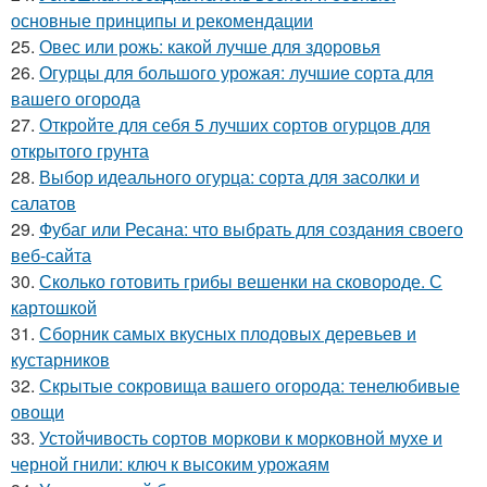
основные принципы и рекомендации
25.
Овес или рожь: какой лучше для здоровья
26.
Огурцы для большого урожая: лучшие сорта для
вашего огорода
27.
Откройте для себя 5 лучших сортов огурцов для
открытого грунта
28.
Выбор идеального огурца: сорта для засолки и
салатов
29.
Фубаг или Ресана: что выбрать для создания своего
веб-сайта
30.
Сколько готовить грибы вешенки на сковороде. С
картошкой
31.
Сборник самых вкусных плодовых деревьев и
кустарников
32.
Скрытые сокровища вашего огорода: тенелюбивые
овощи
33.
Устойчивость сортов моркови к морковной мухе и
черной гнили: ключ к высоким урожаям