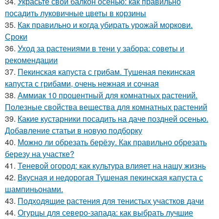
34.
Украсьте свой балкон осенью: как правильно
посадить луковичные цветы в корзины
35.
Как правильно и когда убирать урожай моркови.
Сроки
36.
Уход за растениями в тени у забора: советы и
рекомендации
37.
Пекинская капуста с грибам. Тушеная пекинская
капуста с грибами, очень нежная и сочная
38.
Аммиак 10 процентный для комнатных растений.
Полезные свойства вещества для комнатных растений
39.
Какие кустарники посадить на даче поздней осенью.
Добавление статьи в новую подборку
40.
Можно ли обрезать берёзу. Как правильно обрезать
березу на участке?
41.
Теневой огород: как культура влияет на нашу жизнь
42.
Вкусная и недорогая Тушеная пекинская капуста с
шампиньонами.
43.
Подходящие растения для тенистых участков дачи
44.
Огурцы для северо-запада: как выбрать лучшие