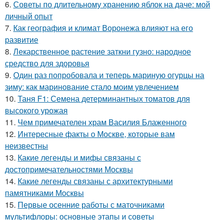
6.
Советы по длительному хранению яблок на даче: мой
личный опыт
7.
Как география и климат Воронежа влияют на его
развитие
8.
Лекарственное растение заткни гузно: народное
средство для здоровья
9.
Один раз попробовала и теперь мариную огурцы на
зиму: как маринование стало моим увлечением
10.
Таня F1: Семена детерминантных томатов для
высокого урожая
11.
Чем примечателен храм Василия Блаженного
12.
Интересные факты о Москве, которые вам
неизвестны
13.
Какие легенды и мифы связаны с
достопримечательностями Москвы
14.
Какие легенды связаны с архитектурными
памятниками Москвы
15.
Первые осенние работы с маточниками
мультифлоры: основные этапы и советы