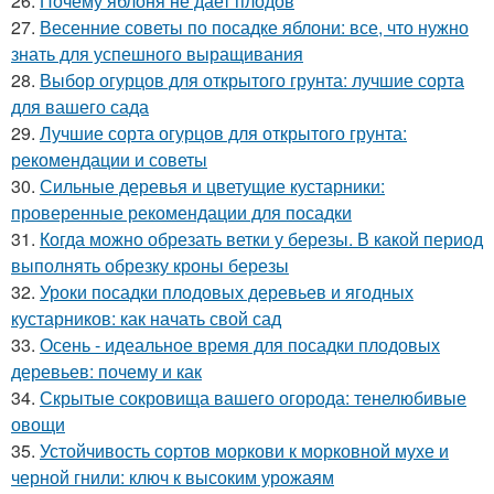
26.
Почему яблоня не дает плодов
27.
Весенние советы по посадке яблони: все, что нужно
знать для успешного выращивания
28.
Выбор огурцов для открытого грунта: лучшие сорта
для вашего сада
29.
Лучшие сорта огурцов для открытого грунта:
рекомендации и советы
30.
Сильные деревья и цветущие кустарники:
проверенные рекомендации для посадки
31.
Когда можно обрезать ветки у березы. В какой период
выполнять обрезку кроны березы
32.
Уроки посадки плодовых деревьев и ягодных
кустарников: как начать свой сад
33.
Осень - идеальное время для посадки плодовых
деревьев: почему и как
34.
Скрытые сокровища вашего огорода: тенелюбивые
овощи
35.
Устойчивость сортов моркови к морковной мухе и
черной гнили: ключ к высоким урожаям