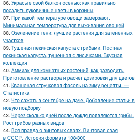
36.
Украсьте свой балкон осенью: как правильно
посадить луковичные цветы в корзины
37.
При какой температуре овощи замерзают.
Минимальная температура для выживания овощей
38.
Озеленение тени: лучшие растения для затененных
участков
39.
Тушеная пекинская капуста с грибами. Постная
пекинская капуста, тушенная с лисичками. Вкусная
коллекция
40.
Аммиак для комнатных растений, как разводить.
Приготовление раствора и расчет дозировки для цветов
41.
Квашеная стручковая фасоль на зиму рецепты. —
Статистика
42.
Что сажать в сентябре на даче. Добавление статьи в
новую подборку
43.
Через сколько дней после дождя появляются грибы.
Рост грибов разных видов
44.
Вся правда о винтовых сваях. Винтовая свая
в СССР. История формата 108/300